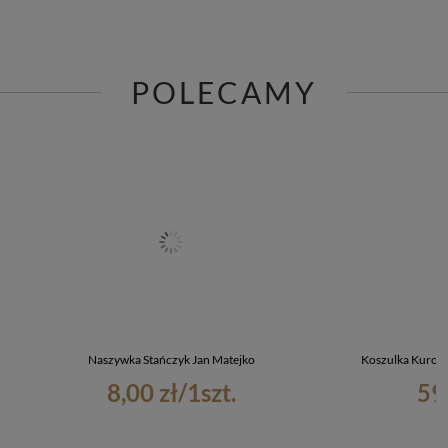
POLECAMY
Naszywka Stańczyk Jan Matejko
Koszulka Kuropa
8,00 zł
/
1
szt.
59