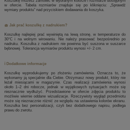
Koszulkę możesz zamówić w wybranym kolorze i rozmiarze dostępnym
w ofercie. Tabela rozmiarów znajduje się po kliknięciu: „Sprawdź
wymiary produktu” nad przyciskiem dodawania do koszyka.
🧺 Jak prać koszulkę z nadrukiem?
Koszulkę najlepiej prać wywiniętą na lewą stronę, w temperaturze do
30°C i na wolnym wirowaniu. Nie należy prasować bezpośrednio po
nadruku. Koszulka z nadrukiem nie powinna być suszona w suszarce
bębnowej. Tolerancja wymiarów produktu wynosi +/- 2 cm.
ℹ️ Dodatkowe informacje
Koszulkę wyprodukujemy po złożeniu zamówienia. Oznacza to, że
wykonamy ją specjalnie dla Ciebie. Otrzymasz nowy produkt, który nie
leżał miesiącami w magazynie. Czas realizacji zamówienia wynosi
około 1–2 dni robocze, jednak w wyjątkowych sytuacjach może się
nieznacznie wydłużyć. Przedstawione w ofercie zdjęcia produktu to
możliwie wiernie oddane wizualizacje. Rzeczywisty wygląd przedmiotu
może się nieznacznie różnić ze względu na ustawienia kolorów ekranu.
Koszulka bez personalizacji, czyli bez dodatkowego napisu, podlega
prawu do zwrotu.