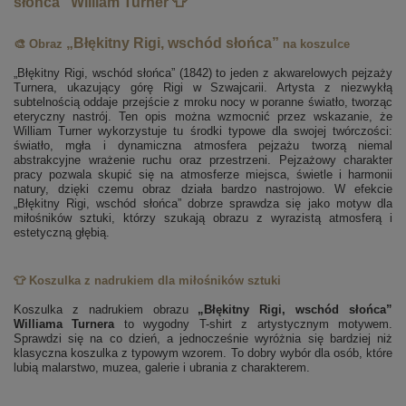
słońca” William Turner 👕
„Błękitny Rigi, wschód słońca”
🎨 Obraz
na koszulce
„Błękitny Rigi, wschód słońca” (1842) to jeden z akwarelowych pejzaży
Turnera, ukazujący górę Rigi w Szwajcarii. Artysta z niezwykłą
subtelnością oddaje przejście z mroku nocy w poranne światło, tworząc
eteryczny nastrój. Ten opis można wzmocnić przez wskazanie, że
William Turner wykorzystuje tu środki typowe dla swojej twórczości:
światło, mgła i dynamiczna atmosfera pejzażu tworzą niemal
abstrakcyjne wrażenie ruchu oraz przestrzeni. Pejzażowy charakter
pracy pozwala skupić się na atmosferze miejsca, świetle i harmonii
natury, dzięki czemu obraz działa bardzo nastrojowo. W efekcie
„Błękitny Rigi, wschód słońca” dobrze sprawdza się jako motyw dla
miłośników sztuki, którzy szukają obrazu z wyrazistą atmosferą i
estetyczną głębią.
👕 Koszulka z nadrukiem dla miłośników sztuki
Koszulka z nadrukiem obrazu
„Błękitny Rigi, wschód słońca”
Williama Turnera
to wygodny T-shirt z artystycznym motywem.
Sprawdzi się na co dzień, a jednocześnie wyróżnia się bardziej niż
klasyczna koszulka z typowym wzorem. To dobry wybór dla osób, które
lubią malarstwo, muzea, galerie i ubrania z charakterem.