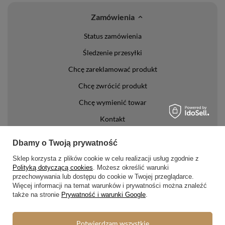
Zamówienia
Status zamówienia
Śledzenie przesyłki
Chcę zareklamować produkt
Chcę zwrócić produkt
Chcę wymienić towar
Kontakt
Konto
Dbamy o Twoją prywatność
Sklep korzysta z plików cookie w celu realizacji usług zgodnie z
Regulaminy
Polityką dotyczącą cookies
. Możesz określić warunki
przechowywania lub dostępu do cookie w Twojej przeglądarce.
Regulamin
Więcej informacji na temat warunków i prywatności można znaleźć
także na stronie
Prywatność i warunki Google
.
Polityka prywatności i cookies
Lista form płatności
Potwierdzam wszystkie