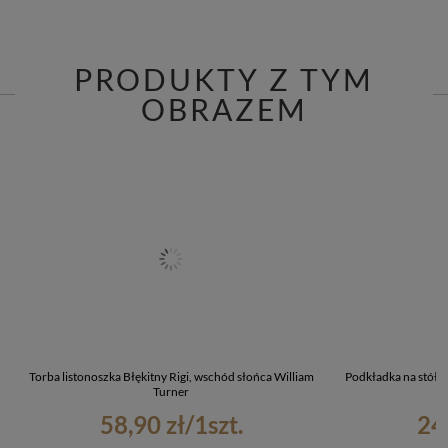
PRODUKTY Z TYM
OBRAZEM
Torba listonoszka Błękitny Rigi, wschód słońca William
Podkładka na stół B
Turner
58,90 zł
/
1
szt.
24