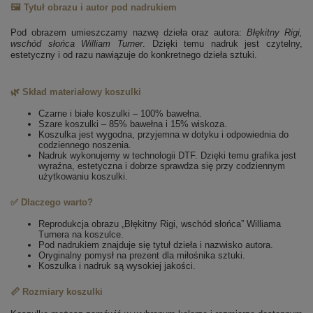
🖼️ Tytuł obrazu i autor pod nadrukiem
Pod obrazem umieszczamy nazwę dzieła oraz autora:
Błękitny Rigi,
wschód słońca
William Turner
. Dzięki temu nadruk jest czytelny,
estetyczny i od razu nawiązuje do konkretnego dzieła sztuki.
🌿 Skład materiałowy koszulki
Czarne i białe koszulki – 100% bawełna.
Szare koszulki – 85% bawełna i 15% wiskoza.
Koszulka jest wygodna, przyjemna w dotyku i odpowiednia do
codziennego noszenia.
Nadruk wykonujemy w technologii DTF. Dzięki temu grafika jest
wyraźna, estetyczna i dobrze sprawdza się przy codziennym
użytkowaniu koszulki.
✅ Dlaczego warto?
Reprodukcja obrazu „Błękitny Rigi, wschód słońca” Williama
Turnera na koszulce.
Pod nadrukiem znajduje się tytuł dzieła i nazwisko autora.
Oryginalny pomysł na prezent dla miłośnika sztuki.
Koszulka i nadruk są wysokiej jakości.
📏 Rozmiary koszulki