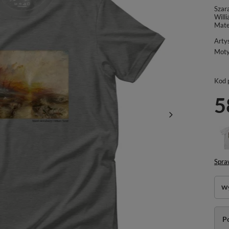
Szara
Will
Mate
Arty
Mot
Kod 
5
Spra
Wy
P