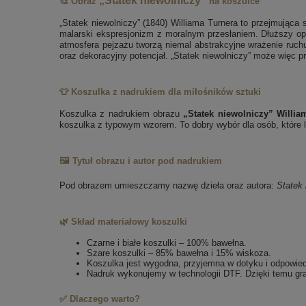
„Statek niewolniczy”
🎨 Obraz
na koszulce
„Statek niewolniczy” (1840) Williama Turnera to przejmująca
malarski ekspresjonizm z moralnym przesłaniem. Dłuższy opi
atmosfera pejzażu tworzą niemal abstrakcyjne wrażenie ruchu
oraz dekoracyjny potencjał. „Statek niewolniczy” może więc p
👕 Koszulka z nadrukiem dla miłośników sztuki
Koszulka z nadrukiem obrazu
„Statek niewolniczy” Willia
koszulka z typowym wzorem. To dobry wybór dla osób, które lu
🖼️ Tytuł obrazu i autor pod nadrukiem
Pod obrazem umieszczamy nazwę dzieła oraz autora:
Statek 
🌿 Skład materiałowy koszulki
Czarne i białe koszulki – 100% bawełna.
Szare koszulki – 85% bawełna i 15% wiskoza.
Koszulka jest wygodna, przyjemna w dotyku i odpowie
Nadruk wykonujemy w technologii DTF. Dzięki temu gra
✅ Dlaczego warto?