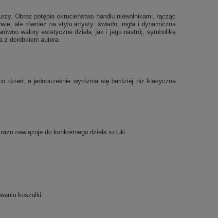
urzy. Obraz potępia okrucieństwo handlu niewolnikami, łącząc
e, ale również na stylu artysty: światło, mgła i dynamiczna
ówno walory estetyczne dzieła, jak i jego nastrój, symbolikę
a z dorobkiem autora.
 dzień, a jednocześnie wyróżnia się bardziej niż klasyczna
d razu nawiązuje do konkretnego dzieła sztuki.
waniu koszulki.