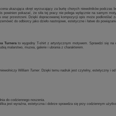
 scena ukazująca okręt wyrzucający za burtę chorych niewolników podczas b
s powinien pokazać, że siła tej pracy nie polega wyłącznie na samym motywi
 oraz przestrzeni. Dzięki dopracowanej kompozycji opis może podkreślać zar
rzemówić do odbiorcy jako dzieło nastrojowe, estetyczne i łatwe do powiązani
ma Turnera
to wygodny T-shirt z artystycznym motywem. Sprawdzi się na co
bią malarstwo, muzea, galerie i ubrania z charakterem.
niewolniczy
William Turner
. Dzięki temu nadruk jest czytelny, estetyczny i o
dnia do codziennego noszenia.
fika jest wyraźna, estetyczna i dobrze sprawdza się przy codziennym użytko