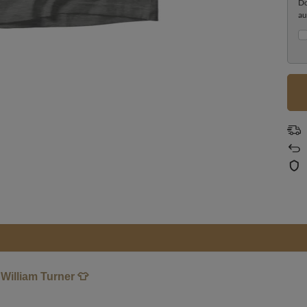
Do
au
William Turner 👕