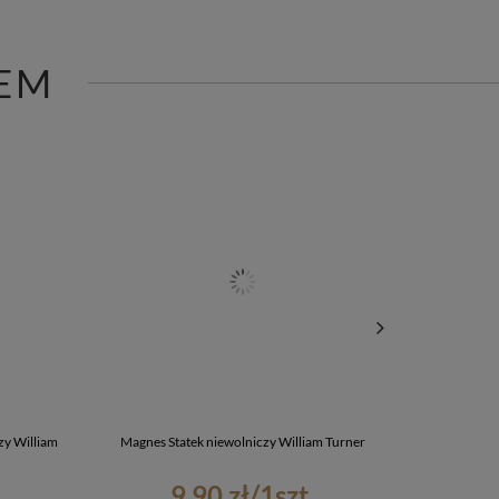
EM
zy William
Magnes Statek niewolniczy William Turner
Torba listono
9,90 zł
/
1
szt.