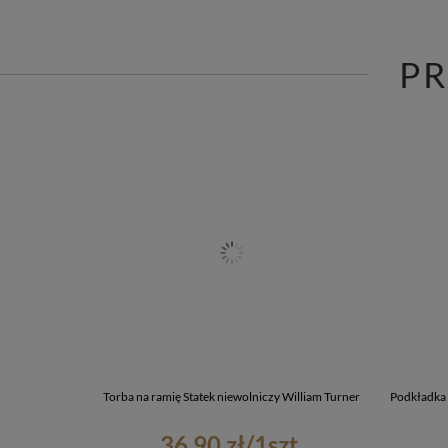
P
Torba na ramię Statek niewolniczy William Turner
Podkładka 
36,90 zł
/
1
szt.