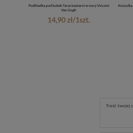
Podkładka pod kubek Taras kawiarni w nocy Vincent
Koszulka
Van Gogh
14,90 zł
/
1
szt.
Treść twojej o