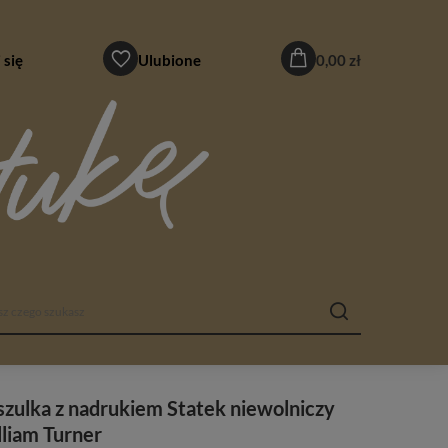
 się
Ulubione
0,00 zł
zulka z nadrukiem Statek niewolniczy
liam Turner