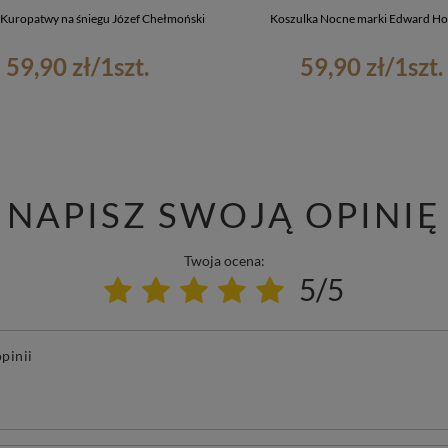
 Kuropatwy na śniegu Józef Chełmoński
Koszulka Nocne marki Edward H
59,90 zł
/
1
szt.
59,90 zł
/
1
szt.
NAPISZ SWOJĄ OPINIĘ
Twoja ocena:
5/5
pinii