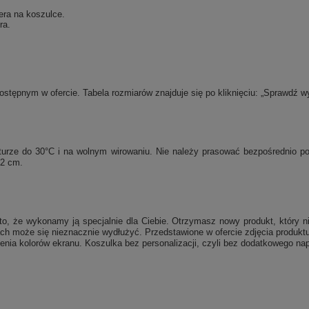
era na koszulce.
ra.
tępnym w ofercie. Tabela rozmiarów znajduje się po kliknięciu: „Sprawdź w
raturze do 30°C i na wolnym wirowaniu. Nie należy prasować bezpośrednio 
 2 cm.
, że wykonamy ją specjalnie dla Ciebie. Otrzymasz nowy produkt, który ni
ch może się nieznacznie wydłużyć. Przedstawione w ofercie zdjęcia produktu
enia kolorów ekranu. Koszulka bez personalizacji, czyli bez dodatkowego nap