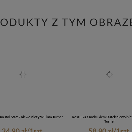
RODUKTY Z TYM OBRAZ
na stół Statek niewolniczy William Turner
Koszulka z nadrukiem Statek niewolnic
Turner
24,90 zł
/
1
szt.
58,90 zł
/
1
szt.