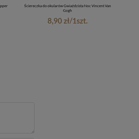
opper
Ściereczka do okularów Gwiaździsta Noc Vincent Van
Naszywka Wielk
Gogh
8,90 zł
/
1
szt.