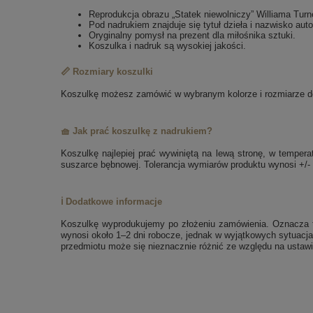
Reprodukcja obrazu „Statek niewolniczy” Williama Turn
Pod nadrukiem znajduje się tytuł dzieła i nazwisko auto
Oryginalny pomysł na prezent dla miłośnika sztuki.
Koszulka i nadruk są wysokiej jakości.
📏 Rozmiary koszulki
Koszulkę możesz zamówić w wybranym kolorze i rozmiarze dos
🧺 Jak prać koszulkę z nadrukiem?
Koszulkę najlepiej prać wywiniętą na lewą stronę, w tempe
suszarce bębnowej. Tolerancja wymiarów produktu wynosi +/-
ℹ️ Dodatkowe informacje
Koszulkę wyprodukujemy po złożeniu zamówienia. Oznacza to
wynosi około 1–2 dni robocze, jednak w wyjątkowych sytuacja
przedmiotu może się nieznacznie różnić ze względu na ustawi