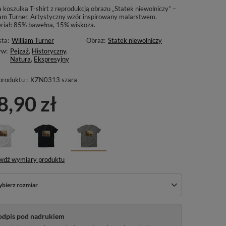
 koszulka T-shirt z reprodukcją obrazu „Statek niewolniczy” –
iam Turner. Artystyczny wzór inspirowany malarstwem.
riał: 85% bawełna, 15% wiskoza.
sta:
William Turner
Obraz:
Statek niewolniczy
yw:
Pejzaż
,
Historyczny
,
Natura
,
Ekspresyjny
produktu :
KZN0313 szara
8,90 zł
wdź wymiary produktu
bierz rozmiar
odpis pod nadrukiem