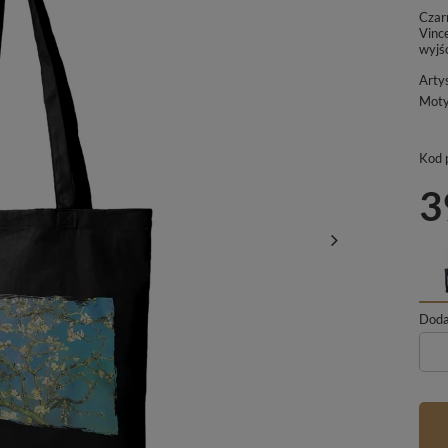
Czar
Vinc
wyjś
Arty
Mot
Kod 
3
Dodaj