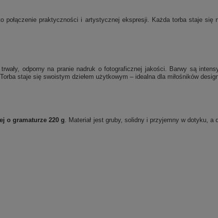
o połączenie praktyczności i artystycznej ekspresji. Każda torba staje si
rwały, odporny na pranie nadruk o fotograficznej jakości. Barwy są inten
Torba staje się swoistym dziełem użytkowym – idealna dla miłośników designu
ej o gramaturze 220 g
. Materiał jest gruby, solidny i przyjemny w dotyku, 