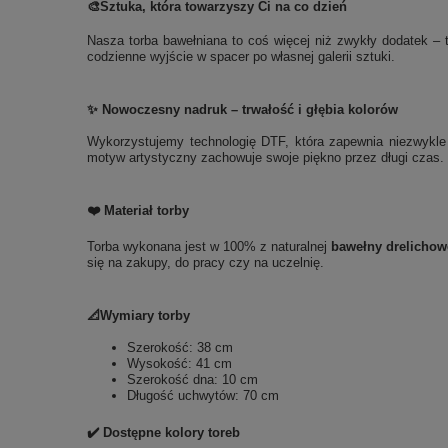
🎨
Sztuka, która towarzyszy Ci na co dzień
Nasza torba bawełniana to coś więcej niż zwykły dodatek – t
codzienne wyjście w spacer po własnej galerii sztuki.
✨ Nowoczesny nadruk – trwałość i głębia kolorów
Wykorzystujemy technologię DTF, która zapewnia niezwykle t
motyw artystyczny zachowuje swoje piękno przez długi czas. 
❤️ Materiał torby
Torba wykonana jest w 100% z naturalnej
bawełny drelichow
się na zakupy, do pracy czy na uczelnię.
📐Wymiary torby
Szerokość: 38 cm
Wysokość: 41 cm
Szerokość dna: 10 cm
Długość uchwytów: 70 cm
✔️ Dostępne kolory toreb