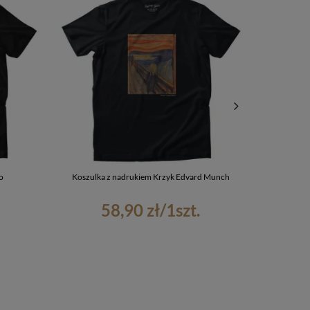
o
Koszulka z nadrukiem Krzyk Edvard Munch
Ściereczka do
58,90 zł
/
1
szt.