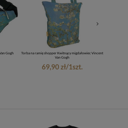
 Van Gogh
Torba na ramię shopper Kwitnący migdałowiec Vincent
Piórnik Kwi
Van Gogh
69,90 zł
/
1
szt.