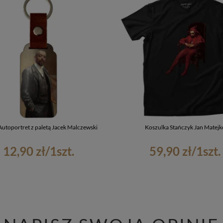
Autoportret z paletą Jacek Malczewski
Koszulka Stańczyk Jan Matejk
12,90 zł
/
1
szt.
59,90 zł
/
1
szt.