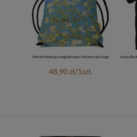
Worek Kwitnący migdałowiec Vincent van Gogh
Koszulka 
48,90 zł
/
1
szt.