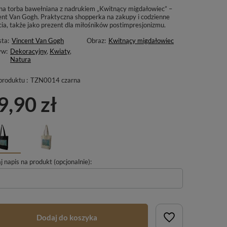
na torba bawełniana z nadrukiem „Kwitnący migdałowiec” –
ent Van Gogh. Praktyczna shopperka na zakupy i codzienne
cia, także jako prezent dla miłośników postimpresjonizmu.
sta:
Vincent Van Gogh
Obraz:
Kwitnący migdałowiec
yw:
Dekoracyjny
,
Kwiaty
,
Natura
produktu :
TZN0014 czarna
9,90 zł
 napis na produkt (opcjonalnie):
Dodaj do koszyka