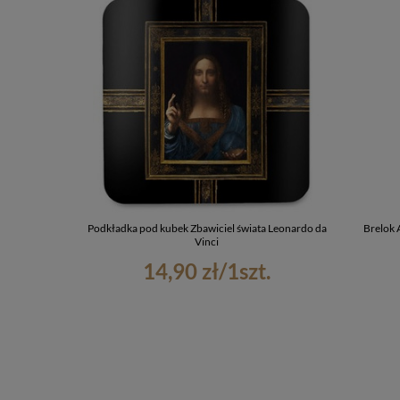
Podkładka pod kubek Zbawiciel świata Leonardo da
Brelok 
Vinci
14,90 zł
/
1
szt.