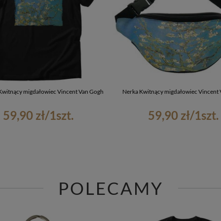
Kwitnący migdałowiec Vincent Van Gogh
Nerka Kwitnący migdałowiec Vincent
59,90 zł
/
1
szt.
59,90 zł
/
1
szt.
POLECAMY