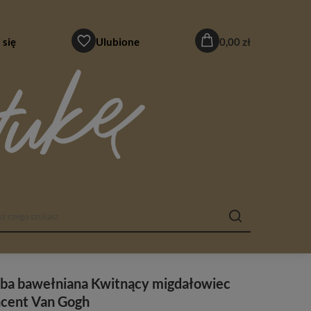
 się
Ulubione
0,00 zł
rba bawełniana Kwitnący migdałowiec
ncent Van Gogh