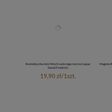
Kosmetyczka mini Mnich na brzegu morza Caspar
Magnes A
David Friedrich
19,90 zł
/
1
szt.