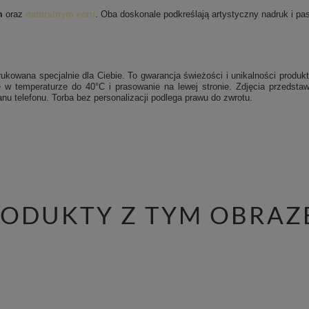
m
oraz
naturalnym ecru
. Oba doskonale podkreślają artystyczny nadruk i pasu
ukowana specjalnie dla Ciebie. To gwarancja świeżości i unikalności produkt
 w temperaturze do 40°C i prasowanie na lewej stronie.
Zdjęcia przedstaw
nu telefonu. Torba bez personalizacji podlega prawu do zwrotu.
RODUKTY Z TYM OBRAZ