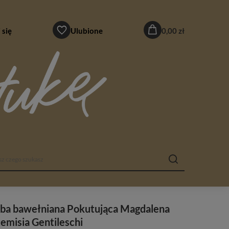
 się
Ulubione
0,00 zł
rba bawełniana Pokutująca Magdalena
emisia Gentileschi