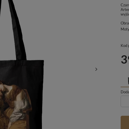
Czar
Arte
wyjśc
Obra
Mot
Kod 
3
Dodaj