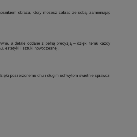
ę nośnikiem obrazu, który możesz zabrać ze sobą, zamieniając
sywne, a detale oddane z pełną precyzją – dzięki temu każdy
, estetyki i sztuki nowoczesnej.
a dzięki poszerzonemu dnu i długim uchwytom świetnie sprawdzi