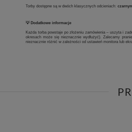
Torby dostępne są w dwóch klasycznych odcieniach:
czarny
💡 Dodatkowe informacje
Każda torba powstaje po złożeniu zamówienia – uszyta i zadr
okresach może się nieznacznie wydłużyć). Zalecamy pranie
nieznacznie różnić w zależności od ustawień monitora lub ekra
P