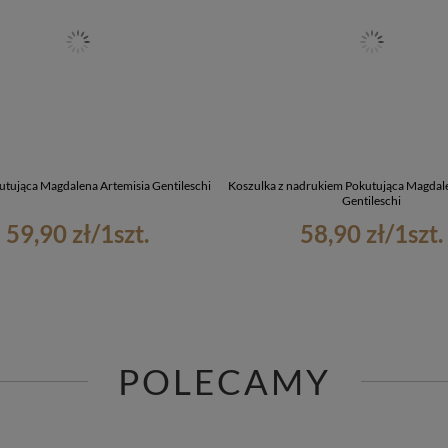
tująca Magdalena Artemisia Gentileschi
Koszulka z nadrukiem Pokutująca Magdale
Gentileschi
59,90 zł
/
1
szt.
58,90 zł
/
1
szt.
POLECAMY