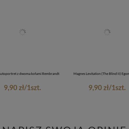
utoportret z dwoma kołami Rembrandt
Magnes Levitation (The Blind II) Egon
9,90 zł
/
1
szt.
9,90 zł
/
1
szt.