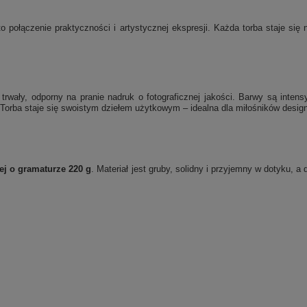
o połączenie praktyczności i artystycznej ekspresji. Każda torba staje si
rwały, odporny na pranie nadruk o fotograficznej jakości. Barwy są inten
Torba staje się swoistym dziełem użytkowym – idealna dla miłośników designu
ej o gramaturze 220 g
. Materiał jest gruby, solidny i przyjemny w dotyku, 