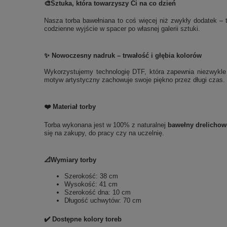
🎨
Sztuka, która towarzyszy Ci na co dzień
Nasza torba bawełniana to coś więcej niż zwykły dodatek – t
codzienne wyjście w spacer po własnej galerii sztuki.
✨ Nowoczesny nadruk – trwałość i głębia kolorów
Wykorzystujemy technologię DTF, która zapewnia niezwykle t
motyw artystyczny zachowuje swoje piękno przez długi czas. 
❤️ Materiał torby
Torba wykonana jest w 100% z naturalnej
bawełny drelichow
się na zakupy, do pracy czy na uczelnię.
📐Wymiary torby
Szerokość: 38 cm
Wysokość: 41 cm
Szerokość dna: 10 cm
Długość uchwytów: 70 cm
✔️ Dostępne kolory toreb