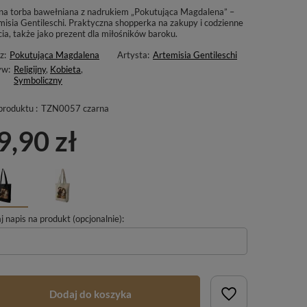
na torba bawełniana z nadrukiem „Pokutująca Magdalena” –
misia Gentileschi. Praktyczna shopperka na zakupy i codzienne
ia, także jako prezent dla miłośników baroku.
z:
Pokutująca Magdalena
Artysta:
Artemisia Gentileschi
yw:
Religijny
,
Kobieta
,
Symboliczny
produktu :
TZN0057 czarna
9,90 zł
 napis na produkt (opcjonalnie):
Dodaj do koszyka