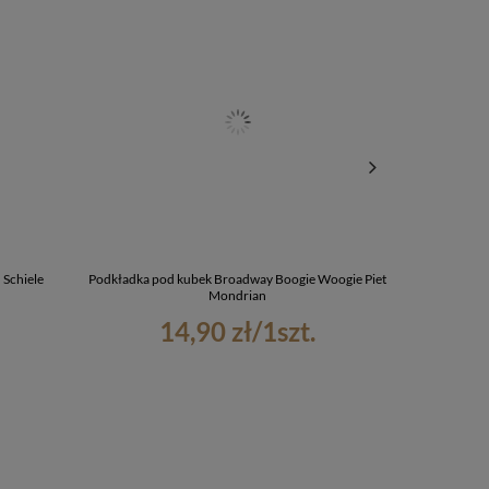
 Schiele
Podkładka pod kubek Broadway Boogie Woogie Piet
Podkładka pod
Mondrian
14,90 zł
/
1
szt.