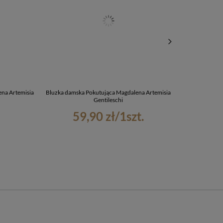
na Artemisia
Bluzka damska Pokutująca Magdalena Artemisia
Koszulka z nad
Gentileschi
59,90 zł
/
1
szt.