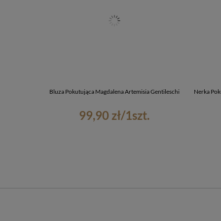
Bluza Pokutująca Magdalena Artemisia Gentileschi
Nerka Poku
99,90 zł
/
1
szt.