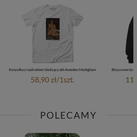
Koszulka z nadrukiem Siedzący akt Amedeo Modigliani
Bluza oversize 
58,90 zł
/
1
szt.
119
POLECAMY