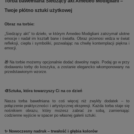
Torba bawełniana Siedzący akt Amedeo Modigliani –
Twoje płótno sztuki użytkowej
Obraz na torbie:
„Siedzący akt” to dzieło, w którym Amedeo Modigliani zatrzymał ulotne
emocje i nadał im kształt barw i światła. Obraz przenosi widza w świat
refleksji, ciepła i symboliki, pozwalając na chwilę kontemplacji piękna i
emocji.
🎁 Na torbie możemy opcjonalnie dodać dowolny napis. Podaj go w przy
dodawaniu torby do koszyka, a zostanie elegancko wkomponowany na
przedstawionym wzorze.
🎨
Sztuka, która towarzyszy Ci na co dzień
Nasza torba bawełniana to coś więcej niż zwykły dodatek – to
połączenie praktyczności i artystycznej ekspresji. Każda torba staje się
nośnikiem obrazu, który możesz zabrać ze sobą, zamieniając
codzienne wyjście w spacer po własnej galerii sztuki.
✨ Nowoczesny nadruk – trwałość i głębia kolorów