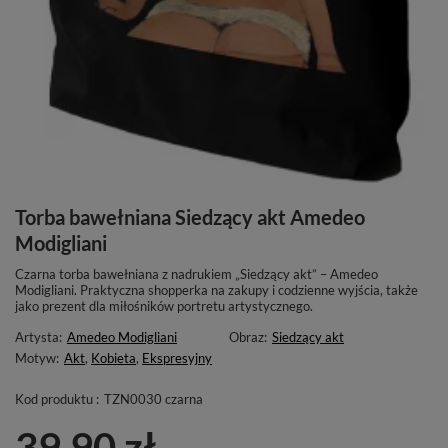
Torba bawełniana Siedzący akt Amedeo
Modigliani
Czarna torba bawełniana z nadrukiem „Siedzący akt” – Amedeo
Modigliani. Praktyczna shopperka na zakupy i codzienne wyjścia, także
jako prezent dla miłośników portretu artystycznego.
Artysta:
Amedeo Modigliani
Obraz:
Siedzący akt
Motyw:
Akt
,
Kobieta
,
Ekspresyjny
Kod produktu :
TZN0030 czarna
39,90 zł