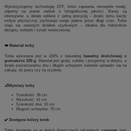
Wykorzystujemy technologię DTF, która zapewnia niezwykle trwały,
odporny na pranie nadruk o fotograficznej jakości. Barwy są
intensywne, a detale oddane z pełną precyzją – dzięki temu każdy
motyw artystyczny zachowuje swoje piękno przez długi czas. Torba
staje się swoistym dziełem użytkowym – idealna dla miłośników
designu, estetyki i sztuki nowoczesnej.
❤️ Materiał torby
Torba wykonana jest w 100% z naturalnej
bawełny drelichowej o
gramaturze 220 g
. Materiał jest gruby, solidny i przyjemny w dotyku, a
dzięki poszerzonemu dnu i długim uchwytom świetnie sprawdzi się na
zakupy, do pracy czy na uczelnię.
📐Wymiary torby
Szerokość: 38 cm
Wysokość: 41 cm
Szerokość dna: 10 cm
Długość uchwytów: 70 cm
✔️ Dostępne kolory toreb
Torby dostępne są w dwóch klasycznych odcieniach:
czarnym
oraz