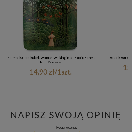
Podkładka pod kubek Woman Walking in an Exotic Forest
Brelok Bar w 
Henri Rousseau
12
14,90 zł
/
1
szt.
NAPISZ SWOJĄ OPINIĘ
Twoja ocena: