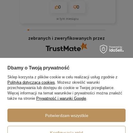
0
0
w tym miesiącu
zebranych i zweryfikowanych przez
Dbamy o Twoją prywatność
Sklep korzysta z plików cookie w celu realizacji usług zgodnie z
Polityką dotyczącą cookies
. Możesz określić warunki
Zamówienia
przechowywania lub dostępu do cookie w Twojej przeglądarce.
Więcej informacji na temat warunków i prywatności można znaleźć
Status zamówienia
także na stronie
Prywatność i warunki Google
.
Śledzenie przesyłki
Potwierdzam wszystkie
Chcę zareklamować produkt
Chcę zwrócić produkt
Konfiguracja zgód