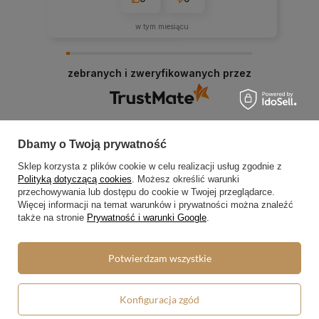
w tym miesiącu
zebranych i zweryfikowanych przez
Dbamy o Twoją prywatność
Sklep korzysta z plików cookie w celu realizacji usług zgodnie z
Polityką dotyczącą cookies
. Możesz określić warunki
Zamówienia
przechowywania lub dostępu do cookie w Twojej przeglądarce.
Więcej informacji na temat warunków i prywatności można znaleźć
Status zamówienia
także na stronie
Prywatność i warunki Google
.
Śledzenie przesyłki
Potwierdzam wszystkie
Chcę zareklamować produkt
Chcę zwrócić produkt
Konfiguracja zgód
Chcę wymienić towar