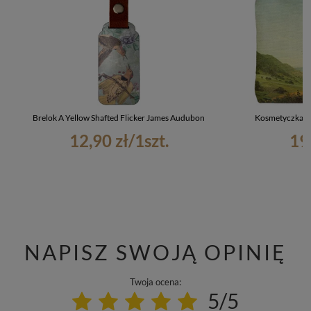
Brelok A Yellow Shafted Flicker James Audubon
Kosmetyczka mi
12,90 zł
/
1
szt.
19
NAPISZ SWOJĄ OPINIĘ
Twoja ocena:
5/5