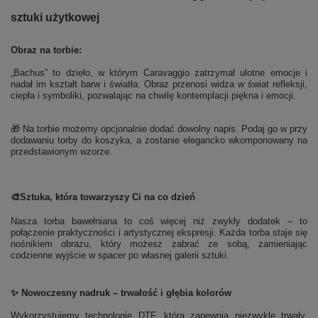
sztuki użytkowej
Obraz na torbie:
„Bachus” to dzieło, w którym Caravaggio zatrzymał ulotne emocje i
nadał im kształt barw i światła. Obraz przenosi widza w świat refleksji,
ciepła i symboliki, pozwalając na chwilę kontemplacji piękna i emocji.
🎁 Na torbie możemy opcjonalnie dodać dowolny napis. Podaj go w przy
dodawaniu torby do koszyka, a zostanie elegancko wkomponowany na
przedstawionym wzorze.
🎨
Sztuka, która towarzyszy Ci na co dzień
Nasza torba bawełniana to coś więcej niż zwykły dodatek – to
połączenie praktyczności i artystycznej ekspresji. Każda torba staje się
nośnikiem obrazu, który możesz zabrać ze sobą, zamieniając
codzienne wyjście w spacer po własnej galerii sztuki.
✨ Nowoczesny nadruk – trwałość i głębia kolorów
Wykorzystujemy technologię DTF, która zapewnia niezwykle trwały,