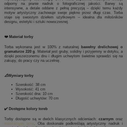
odporny na pranie nadruk o fotograficznej jakości. Barwy są
intensywne, a detale oddane z pełną precyzją – dzięki temu każdy
motyw artystyczny zachowuje swoje piękno przez długi czas. Torba
staje się swoistym dziełem użytkowym – idealna dla miłośników
designu, estetyki i sztuki nowoczesnej.
❤️ Materiał torby
Torba wykonana jest w 100% z naturalnej
bawełny drelichowej o
gramaturze 220 g
. Materiał jest gruby, solidny i przyjemny w dotyku, a
dzięki poszerzonemu dnu i długim uchwytom świetnie sprawdzi się na
zakupy, do pracy czy na uczelnię.
📐Wymiary torby
Szerokość: 38 cm
Wysokość: 41 cm
Szerokość dna: 10 cm
Długość uchwytów: 70 cm
✔️ Dostępne kolory toreb
Torby dostępne są w dwóch klasycznych odcieniach:
czarnym
oraz
naturalnym ecru
. Oba doskonale podkreślają artystyczny nadruk i