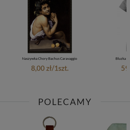
Naszywka Chory Bachus Caravaggio
Bluzka d
8,00 zł
/
1
szt.
59
POLECAMY