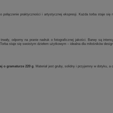
o połączenie praktyczności i artystycznej ekspresji. Każda torba staje si
rwały, odporny na pranie nadruk o fotograficznej jakości. Barwy są inten
Torba staje się swoistym dziełem użytkowym – idealna dla miłośników designu
ej o gramaturze 220 g
. Materiał jest gruby, solidny i przyjemny w dotyku, 