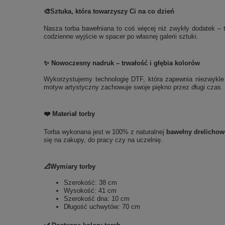
🎨
Sztuka, która towarzyszy Ci na co dzień
Nasza torba bawełniana to coś więcej niż zwykły dodatek – t
codzienne wyjście w spacer po własnej galerii sztuki.
✨ Nowoczesny nadruk – trwałość i głębia kolorów
Wykorzystujemy technologię DTF, która zapewnia niezwykle t
motyw artystyczny zachowuje swoje piękno przez długi czas. 
❤️ Materiał torby
Torba wykonana jest w 100% z naturalnej
bawełny drelichow
się na zakupy, do pracy czy na uczelnię.
📐Wymiary torby
Szerokość: 38 cm
Wysokość: 41 cm
Szerokość dna: 10 cm
Długość uchwytów: 70 cm