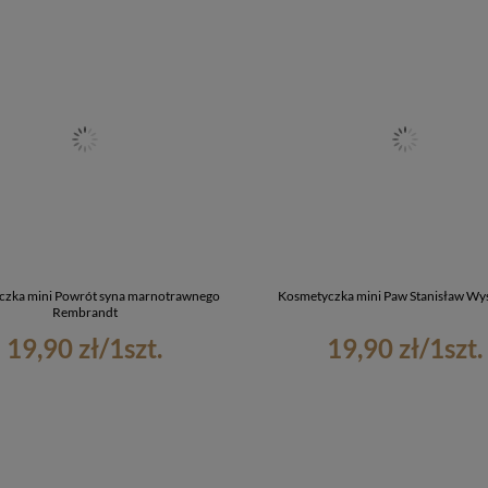
czka mini Powrót syna marnotrawnego
Kosmetyczka mini Paw Stanisław Wy
Rembrandt
19,90 zł
/
1
szt.
19,90 zł
/
1
szt.