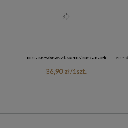
Torba z naszywką Gwiaździsta Noc Vincent Van Gogh
Podkład
36,90 zł
/
1
szt.