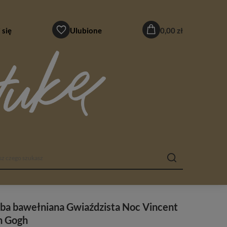
 się
Ulubione
0,00 zł
ba bawełniana Gwiaździsta Noc Vincent
n Gogh