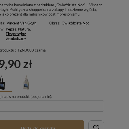
na torba bawełniana z nadrukiem „Gwiaździsta Noc” – Vincent
Gogh. Praktyczna shopperka na zakupy i codzienne wyjścia,
e jako prezent dla miłośników postimpresjonizmu.
sta:
Vincent Van Gogh
Obraz:
Gwiaździsta Noc
yw:
Pejzaż
,
Natura
,
Ekspresyjny
,
Symboliczny
produktu :
TZN0003 czarna
9,90 zł
 napis na produkt (opcjonalnie):
Dodaj do koszyka