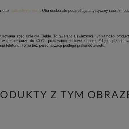
m
oraz
naturalnym ecru
. Oba doskonale podkreślają artystyczny nadruk i pasu
ukowana specjalnie dla Ciebie. To gwarancja świeżości i unikalności produkt
 w temperaturze do 40°C i prasowanie na lewej stronie.
Zdjęcia przedstaw
nu telefonu. Torba bez personalizacji podlega prawu do zwrotu.
RODUKTY Z TYM OBRAZ