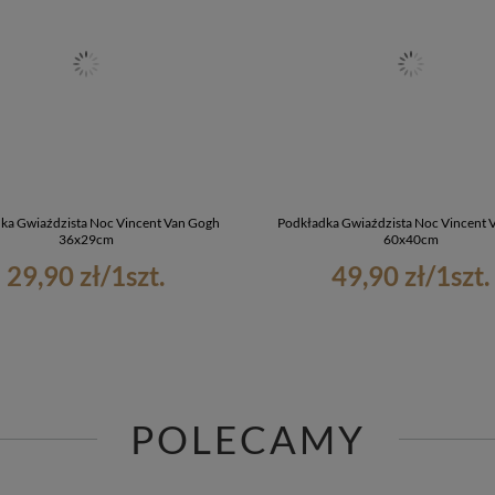
ka Gwiaździsta Noc Vincent Van Gogh
Podkładka Gwiaździsta Noc Vincent 
36x29cm
60x40cm
29,90 zł
/
1
szt.
49,90 zł
/
1
szt.
POLECAMY