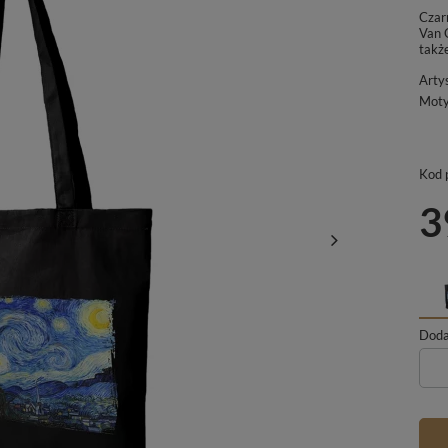
Czar
Van 
takż
Arty
Mot
Kod 
3
Dodaj