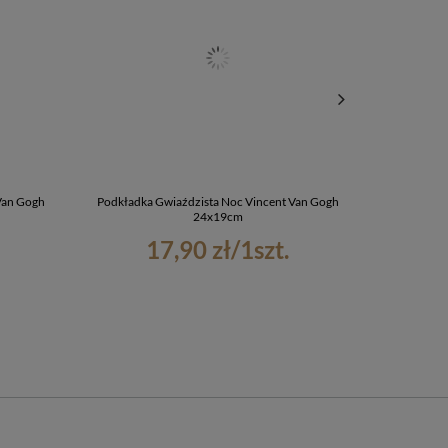
Van Gogh
Podkładka Gwiaździsta Noc Vincent Van Gogh
Portfel 
24x19cm
17,90 zł
/
1
szt.