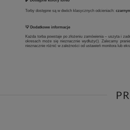
✔️ Dostępne kolory toreb
Torby dostępne są w dwóch klasycznych odcieniach:
czarny
💡 Dodatkowe informacje
Każda torba powstaje po złożeniu zamówienia – uszyta i zadr
okresach może się nieznacznie wydłużyć). Zalecamy pranie
nieznacznie różnić w zależności od ustawień monitora lub ekra
P