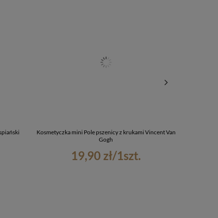
spiański
Kosmetyczka mini Pole pszenicy z krukami Vincent Van
Brelok D
Gogh
19,90 zł
/
1
szt.