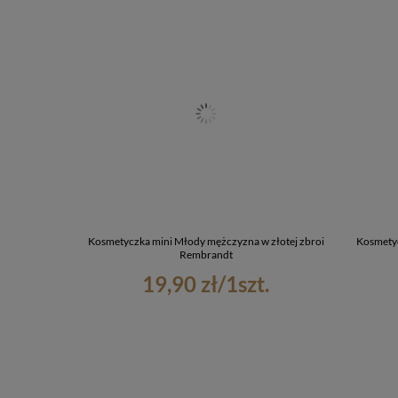
Kosmetyczka mini Młody mężczyzna w złotej zbroi
Kosmety
Rembrandt
19,90 zł
/
1
szt.