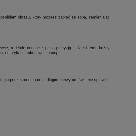
ę nośnikiem obrazu, który możesz zabrać ze sobą, zamieniając
sywne, a detale oddane z pełną precyzją – dzięki temu każdy
, estetyki i sztuki nowoczesnej.
a dzięki poszerzonemu dnu i długim uchwytom świetnie sprawdzi