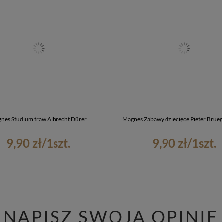
nes Studium traw Albrecht Dürer
Magnes Zabawy dziecięce Pieter Bruege
9,90 zł
/
1
szt.
9,90 zł
/
1
szt.
NAPISZ SWOJĄ OPINIĘ