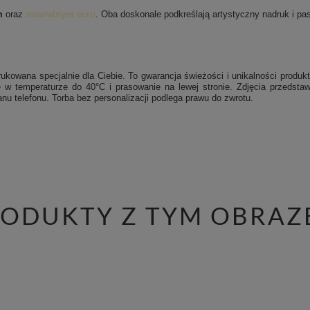
m
oraz
naturalnym ecru
. Oba doskonale podkreślają artystyczny nadruk i pasu
ukowana specjalnie dla Ciebie. To gwarancja świeżości i unikalności produkt
 w temperaturze do 40°C i prasowanie na lewej stronie.
Zdjęcia przedstaw
nu telefonu. Torba bez personalizacji podlega prawu do zwrotu.
RODUKTY Z TYM OBRAZ