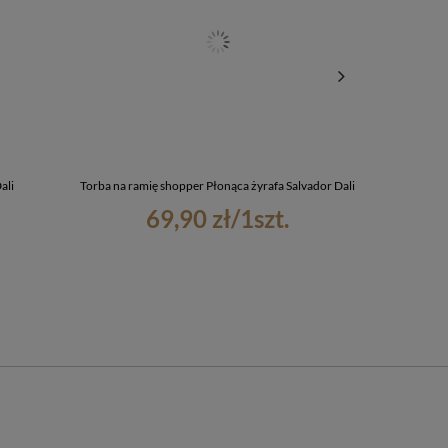
ali
Torba na ramię shopper Płonąca żyrafa Salvador Dali
Torba na 
69,90 zł
/
1
szt.