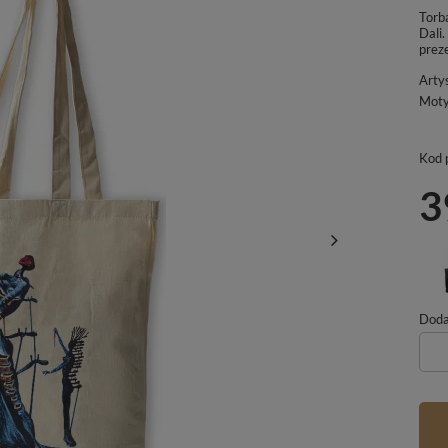
Torb
Dali.
prez
Arty
Mot
Kod 
3
Dodaj