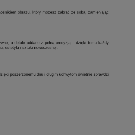
ę nośnikiem obrazu, który możesz zabrać ze sobą, zamieniając
sywne, a detale oddane z pełną precyzją – dzięki temu każdy
, estetyki i sztuki nowoczesnej.
a dzięki poszerzonemu dnu i długim uchwytom świetnie sprawdzi