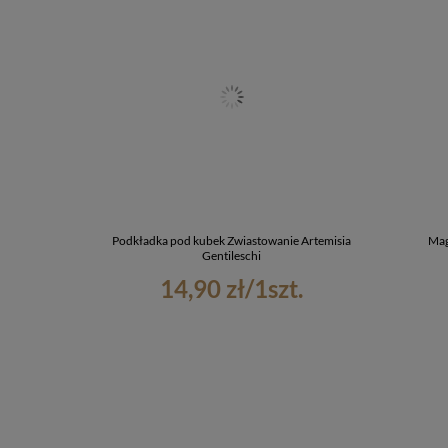
Podkładka pod kubek Zwiastowanie Artemisia
Mag
Gentileschi
14,90 zł
/
1
szt.