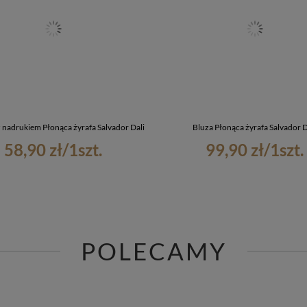
 nadrukiem Płonąca żyrafa Salvador Dali
Bluza Płonąca żyrafa Salvador D
58,90 zł
/
1
szt.
99,90 zł
/
1
szt.
POLECAMY