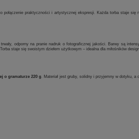
o połączenie praktyczności i artystycznej ekspresji. Każda torba staje si
rwały, odporny na pranie nadruk o fotograficznej jakości. Barwy są inten
Torba staje się swoistym dziełem użytkowym – idealna dla miłośników designu
ej o gramaturze 220 g
. Materiał jest gruby, solidny i przyjemny w dotyku, 