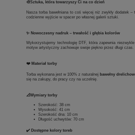
🎨
Sztuka, która towarzyszy Ci na co dzień
Nasza torba bawełniana to coś więcej niż zwykły dodatek – t
codzienne wyjście w spacer po własnej galerii sztuki.
✨ Nowoczesny nadruk – trwałość i głębia kolorów
Wykorzystujemy technologię DTF, która zapewnia niezwykle t
motyw artystyczny zachowuje swoje piękno przez długi czas. 
❤️ Materiał torby
Torba wykonana jest w 100% z naturalnej
bawełny drelichow
się na zakupy, do pracy czy na uczelnię.
📐Wymiary torby
Szerokość: 38 cm
Wysokość: 41 cm
Szerokość dna: 10 cm
Długość uchwytów: 70 cm
✔️ Dostępne kolory toreb