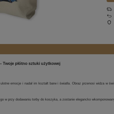
– Twoje płótno sztuki użytkowej
 ulotne emocje i nadał im kształt barw i światła. Obraz przenosi widza w św
j go w przy dodawaniu torby do koszyka, a zostanie elegancko wkomponowa