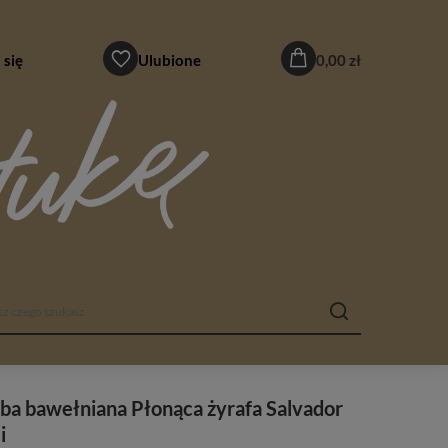
 się
Ulubione
0,00 zł
ba bawełniana Płonąca żyrafa Salvador
i