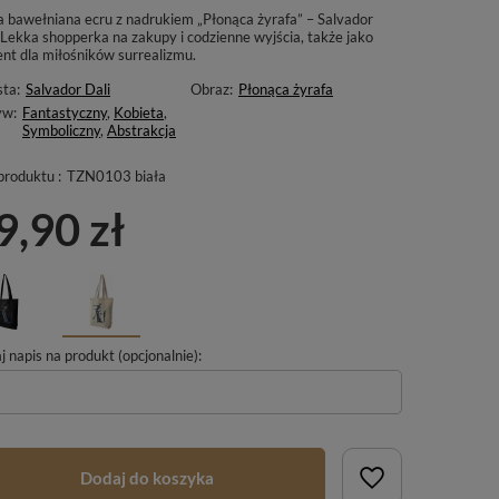
a bawełniana ecru z nadrukiem „Płonąca żyrafa” – Salvador
 Lekka shopperka na zakupy i codzienne wyjścia, także jako
ent dla miłośników surrealizmu.
sta:
Salvador Dali
Obraz:
Płonąca żyrafa
yw:
Fantastyczny
,
Kobieta
,
Symboliczny
,
Abstrakcja
produktu :
TZN0103 biała
9,90 zł
 napis na produkt (opcjonalnie):
Dodaj do koszyka