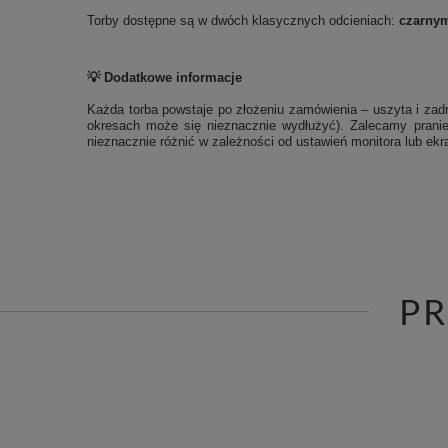
Torby dostępne są w dwóch klasycznych odcieniach:
czarny
💡 Dodatkowe informacje
Każda torba powstaje po złożeniu zamówienia – uszyta i zadr
okresach może się nieznacznie wydłużyć). Zalecamy pranie
nieznacznie różnić w zależności od ustawień monitora lub ekra
P