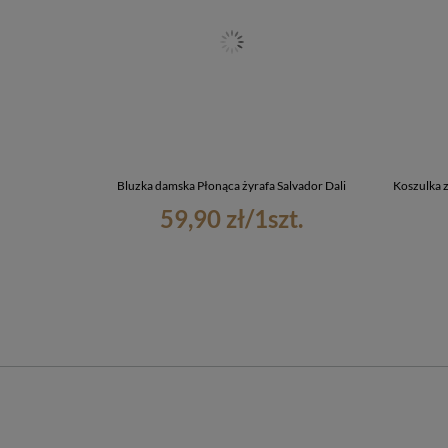
Bluzka damska Płonąca żyrafa Salvador Dali
Koszulka z
59,90 zł
/
1
szt.