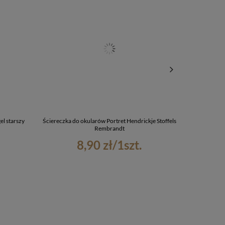
l starszy
Ściereczka do okularów Portret Hendrickje Stoffels
Kubek Kur
Rembrandt
8,90 zł
/
1
szt.