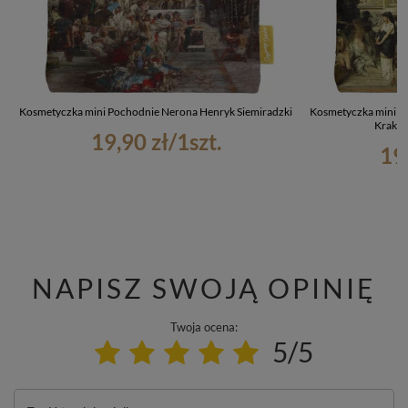
Kosmetyczka mini Pochodnie Nerona Henryk Siemiradzki
Kosmetyczka mini Ku
Krakow
19,90 zł
/
1
szt.
19
NAPISZ SWOJĄ OPINIĘ
Twoja ocena:
5/5