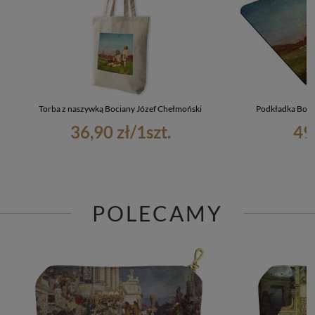
Torba z naszywką Bociany Józef Chełmoński
Podkładka Boci
36,90 zł
/
1
szt.
49
POLECAMY