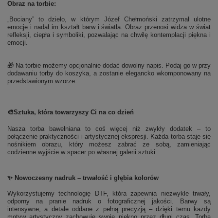
Obraz na torbie:
„Bociany” to dzieło, w którym Józef Chełmoński zatrzymał ulotne
emocje i nadał im kształt barw i światła. Obraz przenosi widza w świat
refleksji, ciepła i symboliki, pozwalając na chwilę kontemplacji piękna i
emocji.
🎁 Na torbie możemy opcjonalnie dodać dowolny napis. Podaj go w przy
dodawaniu torby do koszyka, a zostanie elegancko wkomponowany na
przedstawionym wzorze.
🎨
Sztuka, która towarzyszy Ci na co dzień
Nasza torba bawełniana to coś więcej niż zwykły dodatek – to
połączenie praktyczności i artystycznej ekspresji. Każda torba staje się
nośnikiem obrazu, który możesz zabrać ze sobą, zamieniając
codzienne wyjście w spacer po własnej galerii sztuki.
✨ Nowoczesny nadruk – trwałość i głębia kolorów
Wykorzystujemy technologię DTF, która zapewnia niezwykle trwały,
odporny na pranie nadruk o fotograficznej jakości. Barwy są
intensywne, a detale oddane z pełną precyzją – dzięki temu każdy
motyw artystyczny zachowuje swoje piękno przez długi czas. Torba