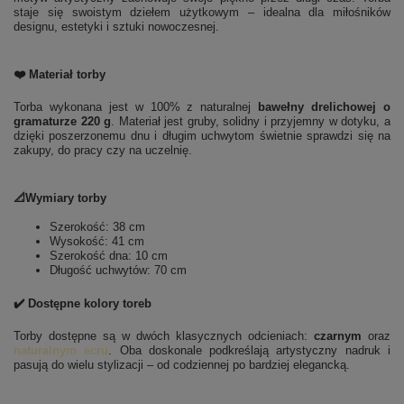
staje się swoistym dziełem użytkowym – idealna dla miłośników
designu, estetyki i sztuki nowoczesnej.
❤️ Materiał torby
Torba wykonana jest w 100% z naturalnej
bawełny drelichowej o
gramaturze 220 g
. Materiał jest gruby, solidny i przyjemny w dotyku, a
dzięki poszerzonemu dnu i długim uchwytom świetnie sprawdzi się na
zakupy, do pracy czy na uczelnię.
📐Wymiary torby
Szerokość: 38 cm
Wysokość: 41 cm
Szerokość dna: 10 cm
Długość uchwytów: 70 cm
✔️ Dostępne kolory toreb
Torby dostępne są w dwóch klasycznych odcieniach:
czarnym
oraz
naturalnym ecru
. Oba doskonale podkreślają artystyczny nadruk i
pasują do wielu stylizacji – od codziennej po bardziej elegancką.