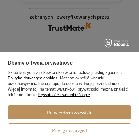
zebranych i zweryfikowanych przez
Dbamy o Twoją prywatność
Zamówienia
Sklep korzysta z plików cookie w celu realizacji usług zgodnie z
Status zamówienia
Polityką dotyczącą cookies
. Możesz określić warunki
przechowywania lub dostępu do cookie w Twojej przeglądarce.
Śledzenie przesyłki
Więcej informacji na temat warunków i prywatności można znaleźć
także na stronie
Prywatność i warunki Google
.
Chcę zareklamować produkt
Chcę zwrócić produkt
Potwierdzam wszystkie
Chcę wymienić towar
Kontakt
Konfiguracja zgód