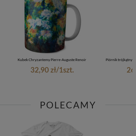
Kubek Chryzantemy Pierre-Auguste Renoir
Piórnik trójkątny 
32,90 zł
/
1
szt.
26
POLECAMY