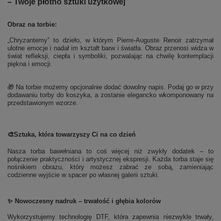
– Twoje płótno sztuki użytkowej
Obraz na torbie:
„Chryzantemy” to dzieło, w którym Pierre-Auguste Renoir zatrzymał
ulotne emocje i nadał im kształt barw i światła. Obraz przenosi widza w
świat refleksji, ciepła i symboliki, pozwalając na chwilę kontemplacji
piękna i emocji.
🎁 Na torbie możemy opcjonalnie dodać dowolny napis. Podaj go w przy
dodawaniu torby do koszyka, a zostanie elegancko wkomponowany na
przedstawionym wzorze.
🎨
Sztuka, która towarzyszy Ci na co dzień
Nasza torba bawełniana to coś więcej niż zwykły dodatek – to
połączenie praktyczności i artystycznej ekspresji. Każda torba staje się
nośnikiem obrazu, który możesz zabrać ze sobą, zamieniając
codzienne wyjście w spacer po własnej galerii sztuki.
✨ Nowoczesny nadruk – trwałość i głębia kolorów
Wykorzystujemy technologię DTF, która zapewnia niezwykle trwały,