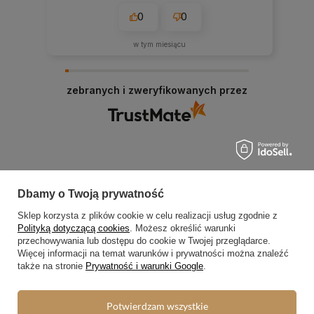
0
0
w tym miesiącu
zebranych i zweryfikowanych przez
Dbamy o Twoją prywatność
Zamówienia
Sklep korzysta z plików cookie w celu realizacji usług zgodnie z
Status zamówienia
Polityką dotyczącą cookies
. Możesz określić warunki
przechowywania lub dostępu do cookie w Twojej przeglądarce.
Śledzenie przesyłki
Więcej informacji na temat warunków i prywatności można znaleźć
także na stronie
Prywatność i warunki Google
.
Chcę zareklamować produkt
Chcę zwrócić produkt
Potwierdzam wszystkie