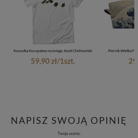
Koszulka Kuropatwy na śniegu Józef Chełmoński
Piórnik Wielka Fa
59,90 zł
/
1
szt.
29
NAPISZ SWOJĄ OPINIĘ
Twoja ocena: