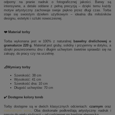
odporny na pranie nadruk o fotograficznej jakości. Barwy są
intensywne, a detale oddane z pełną precyzją – dzięki temu każdy
motyw artystyczny zachowuje swoje piękno przez długi czas. Torba
staje się swoistym dziełem użytkowym – idealna dla miłośników
designu, estetyki i sztuki nowoczesnej.
❤️ Materiał torby
Torba wykonana jest w 100% z naturalnej
bawełny drelichowej o
gramaturze 220 g
. Materiał jest gruby, solidny i przyjemny w dotyku, a
dzięki poszerzonemu dnu i długim uchwytom świetnie sprawdzi się na
zakupy, do pracy czy na uczelnię.
📐Wymiary torby
Szerokość: 38 cm
Wysokość: 41 cm
Szerokość dna: 10 cm
Długość uchwytów: 70 cm
✔️ Dostępne kolory toreb
Torby dostępne są w dwóch klasycznych odcieniach:
czarnym
oraz
naturalnym ecru
. Oba doskonale podkreślają artystyczny nadruk i
pasują do wielu stylizacji – od codziennej po bardziej elegancką.