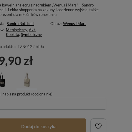
a bawełniana ecru z nadrukiem „Wenus i Mars” – Sandro
celli. Lekka shopperka na zakupy i codzienne wyjścia, także
 prezent dla miłośników renesansu.
sta:
Sandro Botticelli
Obraz:
Wenus i Mars
yw:
Mitologiczny
,
Akt
,
Kobieta
,
Symboliczny
produktu :
TZN0122 biała
9,90 zł
 napis na produkt (opcjonalnie):
Dodaj do koszyka