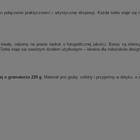
o połączenie praktyczności i artystycznej ekspresji. Każda torba staje si
rwały, odporny na pranie nadruk o fotograficznej jakości. Barwy są inten
Torba staje się swoistym dziełem użytkowym – idealna dla miłośników designu
ej o gramaturze 220 g
. Materiał jest gruby, solidny i przyjemny w dotyku, 