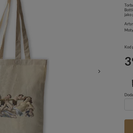
Torb
Botti
jako
Arty
Mot
Kod 
3
Dodaj