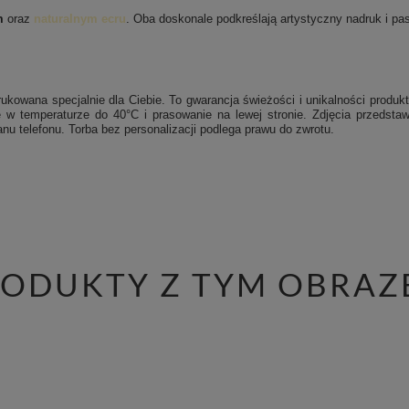
m
oraz
naturalnym ecru
. Oba doskonale podkreślają artystyczny nadruk i pasu
ukowana specjalnie dla Ciebie. To gwarancja świeżości i unikalności produkt
 w temperaturze do 40°C i prasowanie na lewej stronie.
Zdjęcia przedstaw
nu telefonu. Torba bez personalizacji podlega prawu do zwrotu.
RODUKTY Z TYM OBRAZ