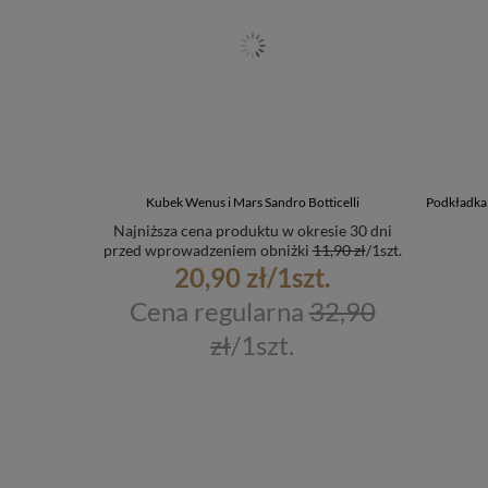
Kubek Wenus i Mars Sandro Botticelli
Podkładka 
Najniższa cena produktu w okresie 30 dni
przed wprowadzeniem obniżki
11,90 zł
/
1
szt.
20,90 zł
/
1
szt.
Cena regularna
32,90
zł
/
1
szt.