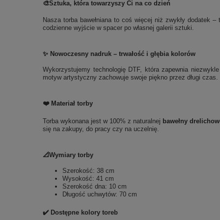
🎨
Sztuka, która towarzyszy Ci na co dzień
Nasza torba bawełniana to coś więcej niż zwykły dodatek – t
codzienne wyjście w spacer po własnej galerii sztuki.
✨ Nowoczesny nadruk – trwałość i głębia kolorów
Wykorzystujemy technologię DTF, która zapewnia niezwykle t
motyw artystyczny zachowuje swoje piękno przez długi czas. 
❤️ Materiał torby
Torba wykonana jest w 100% z naturalnej
bawełny drelichow
się na zakupy, do pracy czy na uczelnię.
📐Wymiary torby
Szerokość: 38 cm
Wysokość: 41 cm
Szerokość dna: 10 cm
Długość uchwytów: 70 cm
✔️ Dostępne kolory toreb