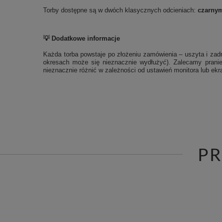
Torby dostępne są w dwóch klasycznych odcieniach:
czarny
💡 Dodatkowe informacje
Każda torba powstaje po złożeniu zamówienia – uszyta i zadr
okresach może się nieznacznie wydłużyć). Zalecamy pranie
nieznacznie różnić w zależności od ustawień monitora lub ekra
P