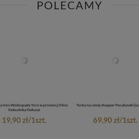
POLECAMY
a mini Wodospady Yoro w prowincji Mino
Torba na ramię shopper Pocałunek Gus
Katsushika Hokusai
19,90 zł
/
1
szt.
69,90 zł
/
1
szt.