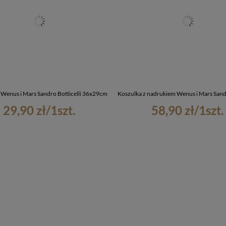
Wenus i Mars Sandro Botticelli 36x29cm
Koszulka z nadrukiem Wenus i Mars Sandr
29,90 zł
/
1
szt.
58,90 zł
/
1
szt.