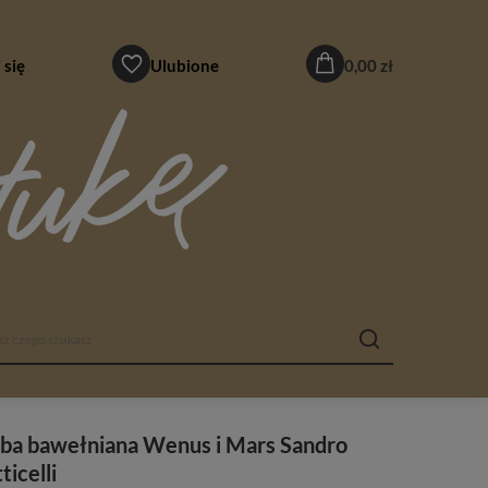
 się
Ulubione
0,00 zł
rba bawełniana Wenus i Mars Sandro
ticelli