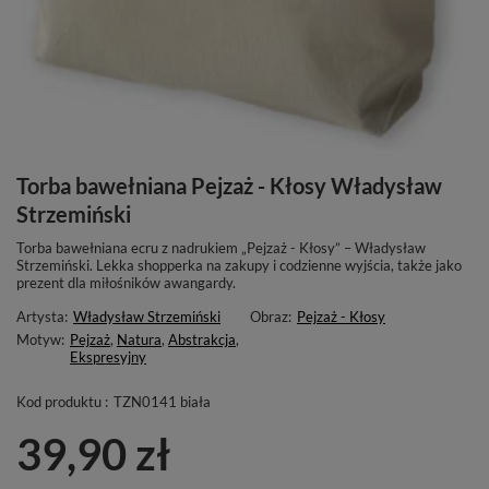
Torba bawełniana Pejzaż - Kłosy Władysław
Strzemiński
Torba bawełniana ecru z nadrukiem „Pejzaż - Kłosy” – Władysław
Strzemiński. Lekka shopperka na zakupy i codzienne wyjścia, także jako
prezent dla miłośników awangardy.
Artysta:
Władysław Strzemiński
Obraz:
Pejzaż - Kłosy
Motyw:
Pejzaż
,
Natura
,
Abstrakcja
,
Ekspresyjny
Kod produktu :
TZN0141 biała
39,90 zł