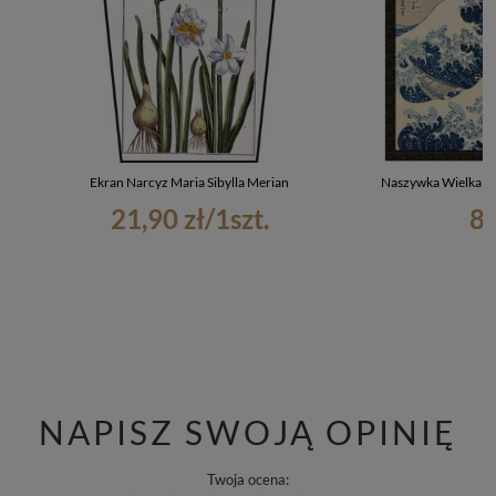
Ekran Narcyz Maria Sibylla Merian
Naszywka Wielka Fa
21,90 zł
/
1
szt.
8,
NAPISZ SWOJĄ OPINIĘ
Twoja ocena: