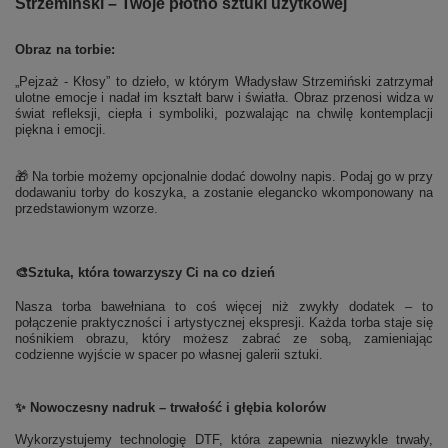
Strzemiński – Twoje płótno sztuki użytkowej
Obraz na torbie:
„Pejzaż - Kłosy” to dzieło, w którym Władysław Strzemiński zatrzymał
ulotne emocje i nadał im kształt barw i światła. Obraz przenosi widza w
świat refleksji, ciepła i symboliki, pozwalając na chwilę kontemplacji
piękna i emocji.
🎁 Na torbie możemy opcjonalnie dodać dowolny napis. Podaj go w przy
dodawaniu torby do koszyka, a zostanie elegancko wkomponowany na
przedstawionym wzorze.
🎨
Sztuka, która towarzyszy Ci na co dzień
Nasza torba bawełniana to coś więcej niż zwykły dodatek – to
połączenie praktyczności i artystycznej ekspresji. Każda torba staje się
nośnikiem obrazu, który możesz zabrać ze sobą, zamieniając
codzienne wyjście w spacer po własnej galerii sztuki.
✨ Nowoczesny nadruk – trwałość i głębia kolorów
Wykorzystujemy technologię DTF, która zapewnia niezwykle trwały,