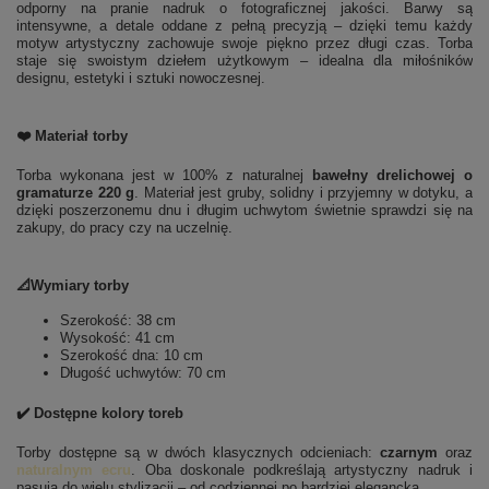
odporny na pranie nadruk o fotograficznej jakości. Barwy są
intensywne, a detale oddane z pełną precyzją – dzięki temu każdy
motyw artystyczny zachowuje swoje piękno przez długi czas. Torba
staje się swoistym dziełem użytkowym – idealna dla miłośników
designu, estetyki i sztuki nowoczesnej.
❤️ Materiał torby
Torba wykonana jest w 100% z naturalnej
bawełny drelichowej o
gramaturze 220 g
. Materiał jest gruby, solidny i przyjemny w dotyku, a
dzięki poszerzonemu dnu i długim uchwytom świetnie sprawdzi się na
zakupy, do pracy czy na uczelnię.
📐Wymiary torby
Szerokość: 38 cm
Wysokość: 41 cm
Szerokość dna: 10 cm
Długość uchwytów: 70 cm
✔️ Dostępne kolory toreb
Torby dostępne są w dwóch klasycznych odcieniach:
czarnym
oraz
naturalnym ecru
. Oba doskonale podkreślają artystyczny nadruk i
pasują do wielu stylizacji – od codziennej po bardziej elegancką.