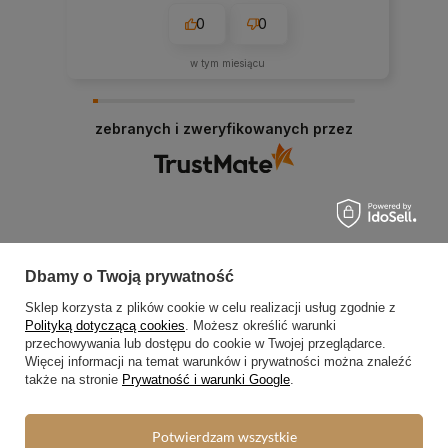
0
0
w tym miesiącu
zebranych i zweryfikowanych przez
Dbamy o Twoją prywatność
Zamówienia
Sklep korzysta z plików cookie w celu realizacji usług zgodnie z
Status zamówienia
Polityką dotyczącą cookies
. Możesz określić warunki
przechowywania lub dostępu do cookie w Twojej przeglądarce.
Śledzenie przesyłki
Więcej informacji na temat warunków i prywatności można znaleźć
także na stronie
Prywatność i warunki Google
.
Chcę zareklamować produkt
Chcę zwrócić produkt
Potwierdzam wszystkie