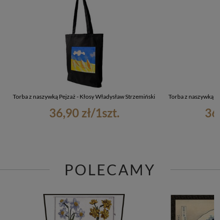
Torba z naszywką Pejzaż - Kłosy Władysław Strzemiński
Torba z naszywką Pe
36,90 zł
/
1
szt.
36
POLECAMY