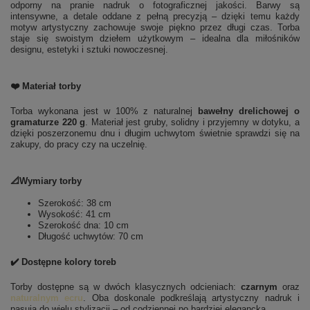
odporny na pranie nadruk o fotograficznej jakości. Barwy są
intensywne, a detale oddane z pełną precyzją – dzięki temu każdy
motyw artystyczny zachowuje swoje piękno przez długi czas. Torba
staje się swoistym dziełem użytkowym – idealna dla miłośników
designu, estetyki i sztuki nowoczesnej.
❤️ Materiał torby
Torba wykonana jest w 100% z naturalnej
bawełny drelichowej o
gramaturze 220 g
. Materiał jest gruby, solidny i przyjemny w dotyku, a
dzięki poszerzonemu dnu i długim uchwytom świetnie sprawdzi się na
zakupy, do pracy czy na uczelnię.
📐Wymiary torby
Szerokość: 38 cm
Wysokość: 41 cm
Szerokość dna: 10 cm
Długość uchwytów: 70 cm
✔️ Dostępne kolory toreb
Torby dostępne są w dwóch klasycznych odcieniach:
czarnym
oraz
naturalnym ecru
. Oba doskonale podkreślają artystyczny nadruk i
pasują do wielu stylizacji – od codziennej po bardziej elegancką.