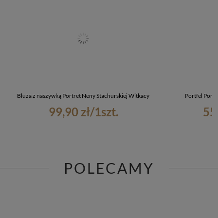
Bluza z naszywką Portret Neny Stachurskiej Witkacy
Portfel Port
99,90 zł
/
1
szt.
55
POLECAMY