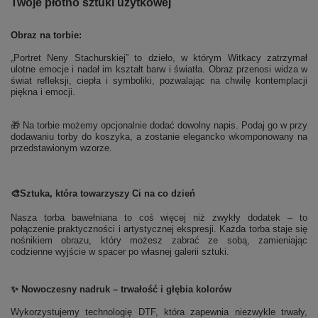
Twoje płótno sztuki użytkowej
Obraz na torbie:
„Portret Neny Stachurskiej” to dzieło, w którym Witkacy zatrzymał
ulotne emocje i nadał im kształt barw i światła. Obraz przenosi widza w
świat refleksji, ciepła i symboliki, pozwalając na chwilę kontemplacji
piękna i emocji.
🎁 Na torbie możemy opcjonalnie dodać dowolny napis. Podaj go w przy
dodawaniu torby do koszyka, a zostanie elegancko wkomponowany na
przedstawionym wzorze.
🎨
Sztuka, która towarzyszy Ci na co dzień
Nasza torba bawełniana to coś więcej niż zwykły dodatek – to
połączenie praktyczności i artystycznej ekspresji. Każda torba staje się
nośnikiem obrazu, który możesz zabrać ze sobą, zamieniając
codzienne wyjście w spacer po własnej galerii sztuki.
✨ Nowoczesny nadruk – trwałość i głębia kolorów
Wykorzystujemy technologię DTF, która zapewnia niezwykle trwały,