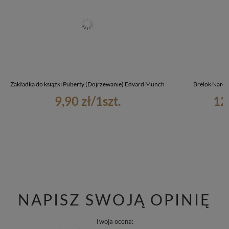
Zakładka do książki Puberty (Dojrzewanie) Edvard Munch
Brelok Narod
9,90 zł
/
1
szt.
12
NAPISZ SWOJĄ OPINIĘ
Twoja ocena: