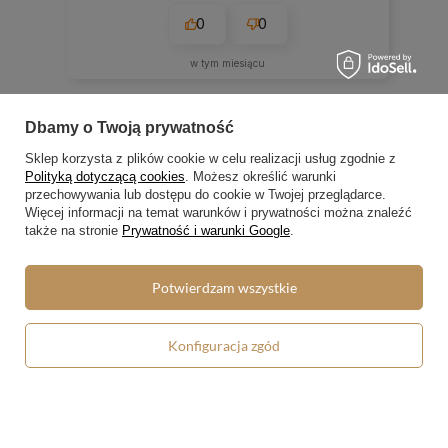
0
0
w tym miesiącu
Dbamy o Twoją prywatność
zebranych i zweryfikowanych przez
Sklep korzysta z plików cookie w celu realizacji usług zgodnie z
Polityką dotyczącą cookies
. Możesz określić warunki
przechowywania lub dostępu do cookie w Twojej przeglądarce.
Więcej informacji na temat warunków i prywatności można znaleźć
także na stronie
Prywatność i warunki Google
.
Zamówienia
Potwierdzam wszystkie
Status zamówienia
Konfiguracja zgód
Śledzenie przesyłki
Chcę zareklamować produkt
Chcę zwrócić produkt