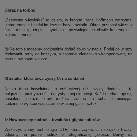
Obraz na torbie:
„Czerwona wiewiórka” to dzieło, w którym Hans Hoffmann zatrzymał
ulotne emocje i nadał im kształt barw i światła. Obraz przenosi widza w
świat refleksji, ciepła i symboliki, pozwalając na chwilę kontemplacji
piękna i emocji.
🎁 Na torbie możemy opcjonalnie dodać dowolny napis. Podaj go w przy
dodawaniu torby do koszyka, a zostanie elegancko wkomponowany na
przedstawionym wzorze.
🎨
Sztuka, która towarzyszy Ci na co dzień
Nasza torba bawełniana to coś więcej niż zwykły dodatek – to
połączenie praktyczności i artystycznej ekspresji. Każda torba staje się
nośnikiem obrazu, który możesz zabrać ze sobą, zamieniając
codzienne wyjście w spacer po własnej galerii sztuki.
✨ Nowoczesny nadruk – trwałość i głębia kolorów
Wykorzystujemy technologię DTF, która zapewnia niezwykle trwały,
odporny na pranie nadruk o fotograficznej jakości. Barwy są