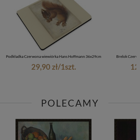
Podkładka Czerwona wiewiórka Hans Hoffmann 36x29cm
Brelok Czerw
29,90 zł
/
1
szt.
12
POLECAMY