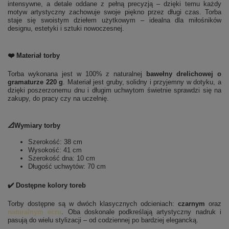
intensywne, a detale oddane z pełną precyzją – dzięki temu każdy
motyw artystyczny zachowuje swoje piękno przez długi czas. Torba
staje się swoistym dziełem użytkowym – idealna dla miłośników
designu, estetyki i sztuki nowoczesnej.
❤️ Materiał torby
Torba wykonana jest w 100% z naturalnej
bawełny drelichowej o
gramaturze 220 g
. Materiał jest gruby, solidny i przyjemny w dotyku, a
dzięki poszerzonemu dnu i długim uchwytom świetnie sprawdzi się na
zakupy, do pracy czy na uczelnię.
📐Wymiary torby
Szerokość: 38 cm
Wysokość: 41 cm
Szerokość dna: 10 cm
Długość uchwytów: 70 cm
✔️ Dostępne kolory toreb
Torby dostępne są w dwóch klasycznych odcieniach:
czarnym
oraz
naturalnym ecru
. Oba doskonale podkreślają artystyczny nadruk i
pasują do wielu stylizacji – od codziennej po bardziej elegancką.