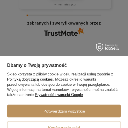
w tym miesiącu
zebranych i zweryfikowanych przez
Dbamy o Twoją prywatność
Zamówienia
Sklep korzysta z plików cookie w celu realizacji usług zgodnie z
Status zamówienia
Polityką dotyczącą cookies
. Możesz określić warunki
przechowywania lub dostępu do cookie w Twojej przeglądarce.
Śledzenie przesyłki
Więcej informacji na temat warunków i prywatności można znaleźć
także na stronie
Prywatność i warunki Google
.
Chcę zareklamować produkt
Chcę zwrócić produkt
Potwierdzam wszystkie
Chcę wymienić towar
Kontakt
Konfiguracja zgód