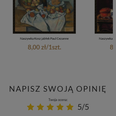
Naszywka Kosz jabłek Paul Cezanne
Naszywka K
8,00 zł
/
1
szt.
8,
NAPISZ SWOJĄ OPINIĘ
Twoja ocena:
5/5