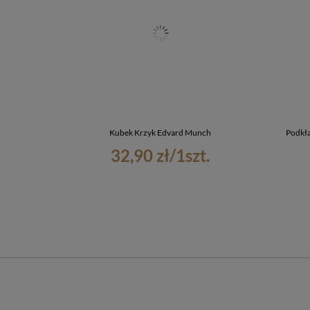
Kubek Krzyk Edvard Munch
Podkł
32,90 zł
/
1
szt.