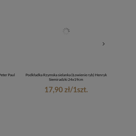
eter Paul
Podkładka Rzymska sielanka (Łowienie ryb) Henryk
Podkładka 
Siemiradzki 24x19cm
17,90 zł
/
1
szt.