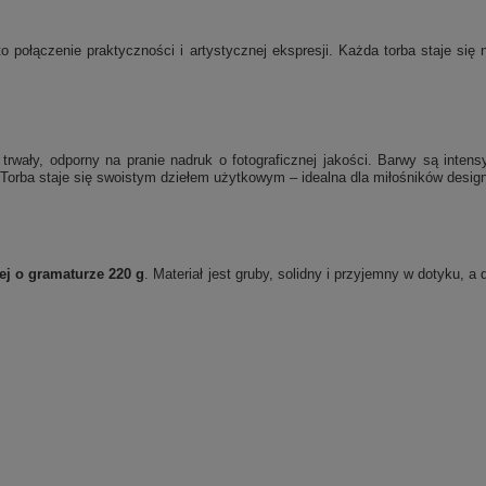
o połączenie praktyczności i artystycznej ekspresji. Każda torba staje si
rwały, odporny na pranie nadruk o fotograficznej jakości. Barwy są inten
Torba staje się swoistym dziełem użytkowym – idealna dla miłośników designu
ej o gramaturze 220 g
. Materiał jest gruby, solidny i przyjemny w dotyku, 