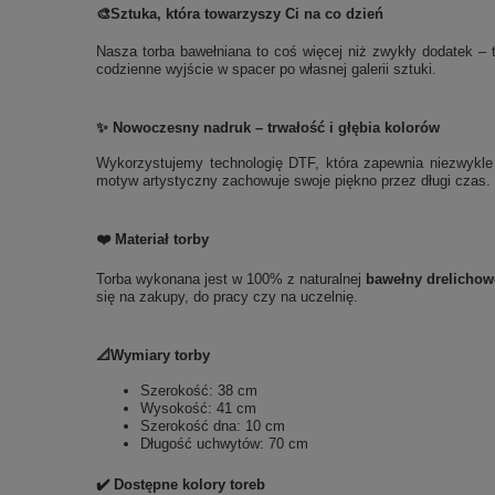
🎨
Sztuka, która towarzyszy Ci na co dzień
Nasza torba bawełniana to coś więcej niż zwykły dodatek – t
codzienne wyjście w spacer po własnej galerii sztuki.
✨ Nowoczesny nadruk – trwałość i głębia kolorów
Wykorzystujemy technologię DTF, która zapewnia niezwykle t
motyw artystyczny zachowuje swoje piękno przez długi czas. 
❤️ Materiał torby
Torba wykonana jest w 100% z naturalnej
bawełny drelichow
się na zakupy, do pracy czy na uczelnię.
📐Wymiary torby
Szerokość: 38 cm
Wysokość: 41 cm
Szerokość dna: 10 cm
Długość uchwytów: 70 cm
✔️ Dostępne kolory toreb