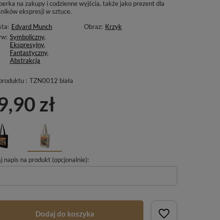
erka na zakupy i codzienne wyjścia, także jako prezent dla
śników ekspresji w sztuce.
sta:
Edvard Munch
Obraz:
Krzyk
yw:
Symboliczny
,
Ekspresyjny
,
Fantastyczny
,
Abstrakcja
produktu :
TZN0012 biała
9,90 zł
 napis na produkt (opcjonalnie):
Dodaj do koszyka