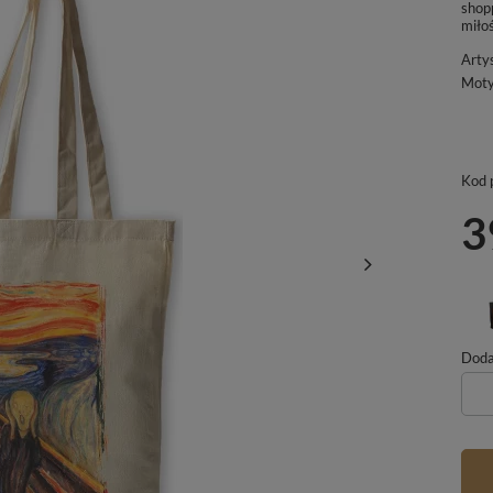
shopp
miło
Arty
Mot
Kod 
3
Dodaj