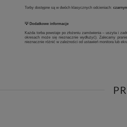
Torby dostępne są w dwóch klasycznych odcieniach:
czarny
💡 Dodatkowe informacje
Każda torba powstaje po złożeniu zamówienia – uszyta i zadr
okresach może się nieznacznie wydłużyć). Zalecamy pranie
nieznacznie różnić w zależności od ustawień monitora lub ekra
P