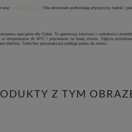
m
oraz
naturalnym ecru
. Oba doskonale podkreślają artystyczny nadruk i pasu
ukowana specjalnie dla Ciebie. To gwarancja świeżości i unikalności produkt
 w temperaturze do 40°C i prasowanie na lewej stronie.
Zdjęcia przedstaw
nu telefonu. Torba bez personalizacji podlega prawu do zwrotu.
RODUKTY Z TYM OBRAZ