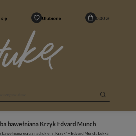
 się
Ulubione
0,00 zł
rba bawełniana Krzyk Edvard Munch
a bawełniana ecru z nadrukiem „Krzyk” – Edvard Munch. Lekka