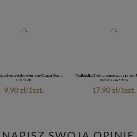
pactwo w dębowym lesie Caspar David
Podkładka Zjednoczenie wody i ziemi P
Friedrich
Rubens 24x19cm
9,90 zł
/
1
szt.
17,90 zł
/
1
szt.
NAPISZ SWOJĄ OPINIĘ