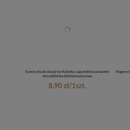
Ściereczka do okularów Kobieta z japońskim parasolem
Magnes O
Anna Bilińska-Bohdanowiczowa
8,90 zł
/
1
szt.