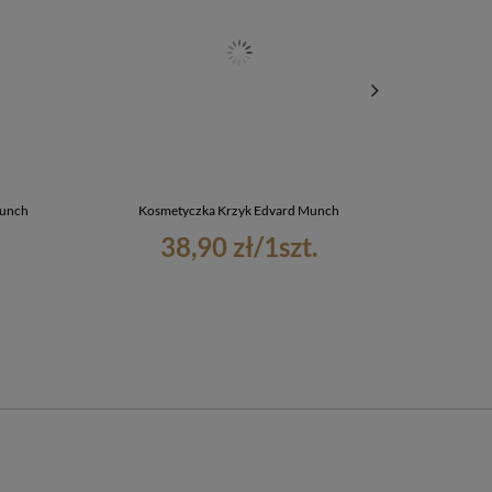
Munch
Kosmetyczka Krzyk Edvard Munch
Bluza
38,90 zł
/
1
szt.
1