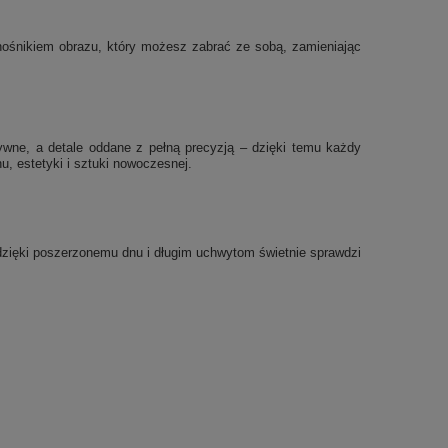
ę nośnikiem obrazu, który możesz zabrać ze sobą, zamieniając
sywne, a detale oddane z pełną precyzją – dzięki temu każdy
, estetyki i sztuki nowoczesnej.
a dzięki poszerzonemu dnu i długim uchwytom świetnie sprawdzi