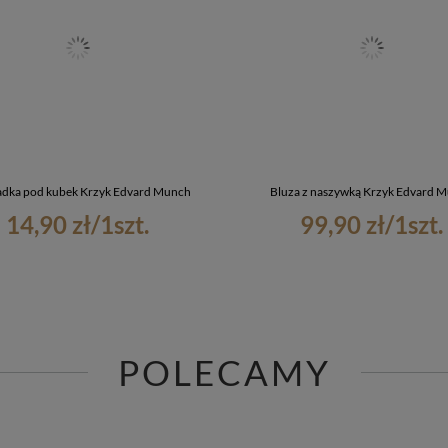
adka pod kubek Krzyk Edvard Munch
Bluza z naszywką Krzyk Edvard 
14,90 zł
/
1
szt.
99,90 zł
/
1
szt.
POLECAMY