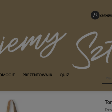
Zaloguj
OMOCJE
PREZENTOWNIK
QUIZ
To
Torb