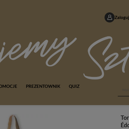
Zaloguj
OMOCJE
PREZENTOWNIK
QUIZ
Tor
Éd