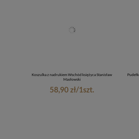
Koszulka z nadrukiem Wschód księżyca Stanisław
Pudełk
Masłowski
58,90 zł
/
1
szt.