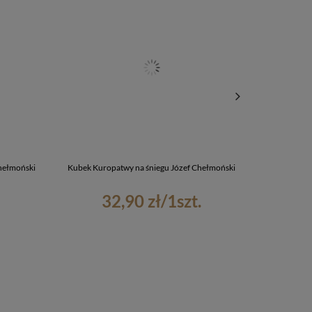
hełmoński
Kubek Kuropatwy na śniegu Józef Chełmoński
Naszywka Wielk
32,90 zł
/
1
szt.