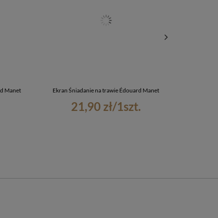
rd Manet
Ekran Śniadanie na trawie Édouard Manet
Ściereczka do
21,90 zł
/
1
szt.