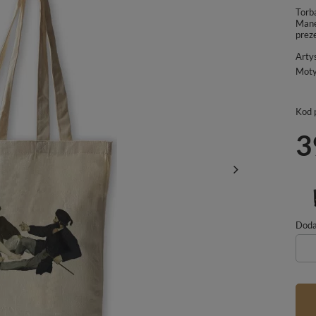
Torb
Mane
prez
Arty
Mot
Kod 
3
Dodaj