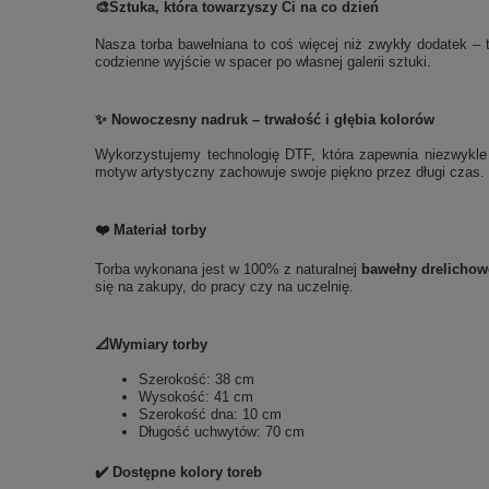
🎨
Sztuka, która towarzyszy Ci na co dzień
Nasza torba bawełniana to coś więcej niż zwykły dodatek – t
codzienne wyjście w spacer po własnej galerii sztuki.
✨ Nowoczesny nadruk – trwałość i głębia kolorów
Wykorzystujemy technologię DTF, która zapewnia niezwykle t
motyw artystyczny zachowuje swoje piękno przez długi czas. 
❤️ Materiał torby
Torba wykonana jest w 100% z naturalnej
bawełny drelichow
się na zakupy, do pracy czy na uczelnię.
📐Wymiary torby
Szerokość: 38 cm
Wysokość: 41 cm
Szerokość dna: 10 cm
Długość uchwytów: 70 cm
✔️ Dostępne kolory toreb