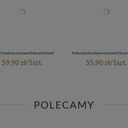
 Śniadanie na trawie Édouard Manet
Poduszka Śniadanie na trawie Édoua
59,90 zł
/
1
szt.
55,90 zł
/
1
szt.
POLECAMY