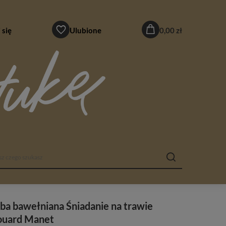
 się
Ulubione
0,00 zł
ba bawełniana Śniadanie na trawie
ouard Manet