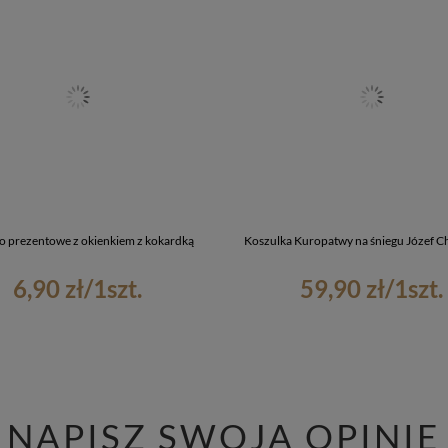
o prezentowe z okienkiem z kokardką
Koszulka Kuropatwy na śniegu Józef C
6,90 zł
/
1
szt.
59,90 zł
/
1
szt.
NAPISZ SWOJĄ OPINIĘ