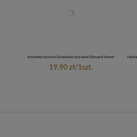
Kosmetyczka mini Śniadanie na trawie Édouard Manet
Nerka
19,90 zł
/
1
szt.