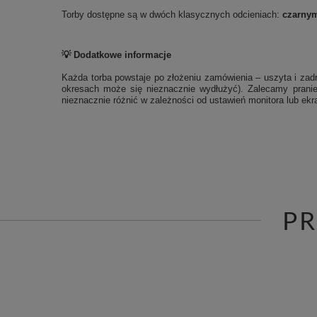
Torby dostępne są w dwóch klasycznych odcieniach:
czarny
💡 Dodatkowe informacje
Każda torba powstaje po złożeniu zamówienia – uszyta i zadr
okresach może się nieznacznie wydłużyć). Zalecamy pranie
nieznacznie różnić w zależności od ustawień monitora lub ekra
P