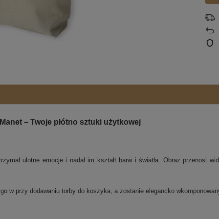
Manet – Twoje płótno sztuki użytkowej
zymał ulotne emocje i nadał im kształt barw i światła. Obraz przenosi widz
j go w przy dodawaniu torby do koszyka, a zostanie elegancko wkomponowa