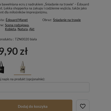
a bawełniana ecru z nadrukiem „Śniadanie na trawie” – Édouard
t. Lekka shopperka na zakupy i codzienne wyjścia, także jako
ent dla miłośników impresjonizmu.
sta:
Édouard Manet
Obraz:
Śniadanie na trawie
yw:
Scena rodzajowa
,
Kobieta
,
Natura
,
Akt
produktu :
TZN0020 biała
9,90 zł
 napis na produkt (opcjonalnie):
Dodaj do koszyka