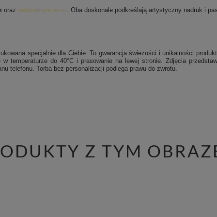
m
oraz
naturalnym ecru
. Oba doskonale podkreślają artystyczny nadruk i pasu
ukowana specjalnie dla Ciebie. To gwarancja świeżości i unikalności produkt
 w temperaturze do 40°C i prasowanie na lewej stronie.
Zdjęcia przedstaw
nu telefonu. Torba bez personalizacji podlega prawu do zwrotu.
RODUKTY Z TYM OBRAZ