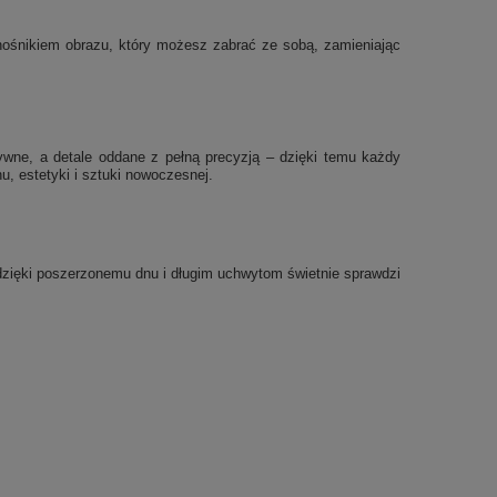
ę nośnikiem obrazu, który możesz zabrać ze sobą, zamieniając
sywne, a detale oddane z pełną precyzją – dzięki temu każdy
, estetyki i sztuki nowoczesnej.
a dzięki poszerzonemu dnu i długim uchwytom świetnie sprawdzi