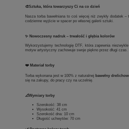
🎨
Sztuka, która towarzyszy Ci na co dzień
Nasza torba bawełniana to coś więcej niż zwykły dodatek – t
codzienne wyjście w spacer po własnej galerii sztuki.
✨ Nowoczesny nadruk – trwałość i głębia kolorów
Wykorzystujemy technologię DTF, która zapewnia niezwykle t
motyw artystyczny zachowuje swoje piękno przez długi czas. 
❤️ Materiał torby
Torba wykonana jest w 100% z naturalnej
bawełny drelichow
się na zakupy, do pracy czy na uczelnię.
📐Wymiary torby
Szerokość: 38 cm
Wysokość: 41 cm
Szerokość dna: 10 cm
Długość uchwytów: 70 cm