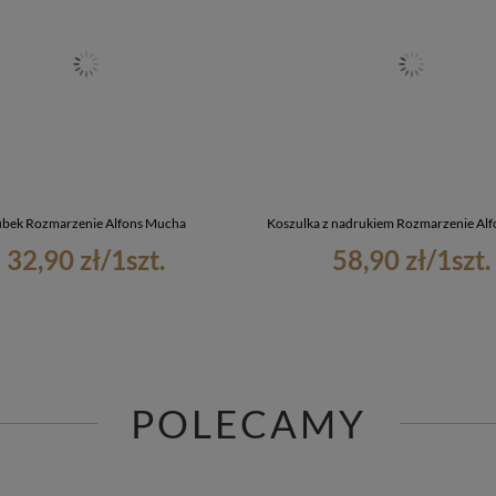
bek Rozmarzenie Alfons Mucha
Koszulka z nadrukiem Rozmarzenie Al
32,90 zł
/
1
szt.
58,90 zł
/
1
szt.
POLECAMY