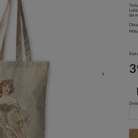
Torb
Lekk
dla m
Obra
Mot
Kod 
3
Dodaj