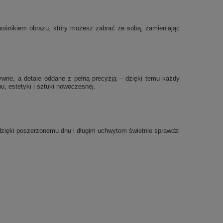
ę nośnikiem obrazu, który możesz zabrać ze sobą, zamieniając
sywne, a detale oddane z pełną precyzją – dzięki temu każdy
, estetyki i sztuki nowoczesnej.
a dzięki poszerzonemu dnu i długim uchwytom świetnie sprawdzi