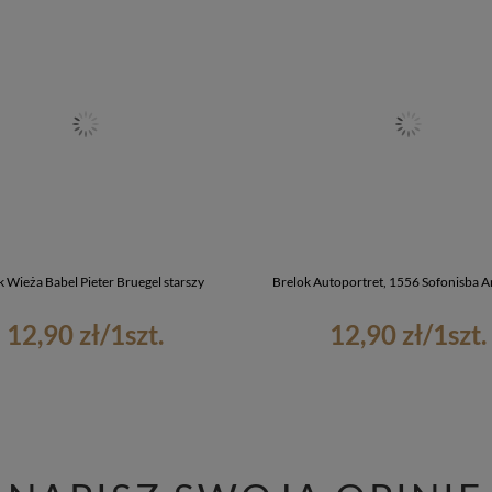
k Wieża Babel Pieter Bruegel starszy
Brelok Autoportret, 1556 Sofonisba A
12,90 zł
/
1
szt.
12,90 zł
/
1
szt.