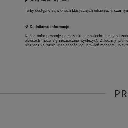
✔️ Dostępne kolory toreb
Torby dostępne są w dwóch klasycznych odcieniach:
czarny
💡 Dodatkowe informacje
Każda torba powstaje po złożeniu zamówienia – uszyta i zadr
okresach może się nieznacznie wydłużyć). Zalecamy pranie
nieznacznie różnić w zależności od ustawień monitora lub ekra
P