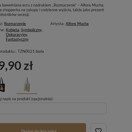
a bawełniana ecru z nadrukiem „Rozmarzenie” – Alfons Mucha.
a shopperka na zakupy i codzienne wyjścia, także jako prezent
iłośników secesji.
z:
Rozmarzenie
Artysta:
Alfons Mucha
yw:
Kobieta
,
Symboliczny
,
Dekoracyjny
,
Fantastyczny
produktu :
TZN0021 biała
9,90 zł
 napis na produkt (opcjonalnie):
Dodaj do koszyka