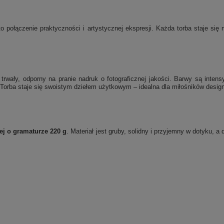
o połączenie praktyczności i artystycznej ekspresji. Każda torba staje si
rwały, odporny na pranie nadruk o fotograficznej jakości. Barwy są inten
Torba staje się swoistym dziełem użytkowym – idealna dla miłośników designu
ej o gramaturze 220 g
. Materiał jest gruby, solidny i przyjemny w dotyku, 