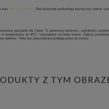
m
oraz
naturalnym ecru
. Oba doskonale podkreślają artystyczny nadruk i pasu
ukowana specjalnie dla Ciebie. To gwarancja świeżości i unikalności produkt
 w temperaturze do 40°C i prasowanie na lewej stronie.
Zdjęcia przedstaw
nu telefonu. Torba bez personalizacji podlega prawu do zwrotu.
RODUKTY Z TYM OBRAZ