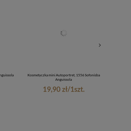
nguissola
Kosmetyczka mini Autoportret, 1556 Sofonisba
Ściereczka do 
Anguissola
19,90 zł
/
1
szt.