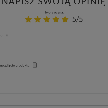
NAPISZ SWOJĄ OPINIĘ
Twoja ocena:
5/5
pinii
ne zdjęcie produktu: