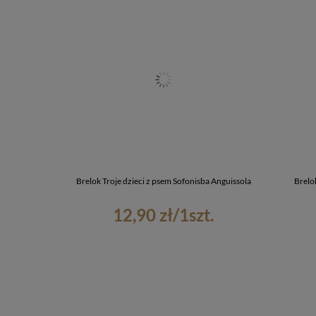
Brelok Troje dzieci z psem Sofonisba Anguissola
Brelo
12,90 zł
/
1
szt.