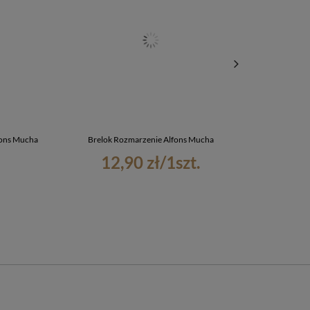
fons Mucha
Brelok Rozmarzenie Alfons Mucha
Bluza z n
12,90 zł
/
1
szt.