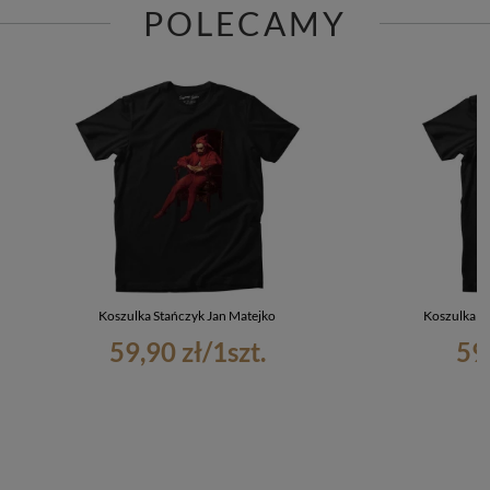
POLECAMY
Koszulka Stańczyk Jan Matejko
Koszulka N
59,90 zł
/
1
szt.
59