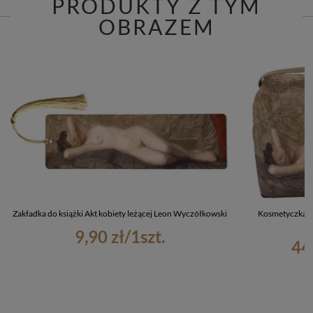
PRODUKTY Z TYM
OBRAZEM
Zakładka do książki Akt kobiety leżącej Leon Wyczółkowski
Kosmetyczka ku
9,90 zł
/
1
szt.
44