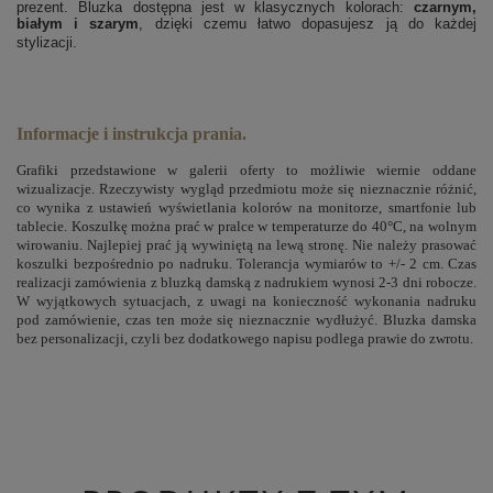
prezent. Bluzka dostępna jest w klasycznych kolorach:
czarnym,
białym i szarym
, dzięki czemu łatwo dopasujesz ją do każdej
stylizacji.
Informacje i instrukcja prania.
Grafiki przedstawione w galerii oferty to możliwie wiernie oddane
wizualizacje. Rzeczywisty wygląd przedmiotu może się nieznacznie różnić,
co wynika z ustawień wyświetlania kolorów na monitorze, smartfonie lub
tablecie. Koszulkę można prać w pralce w temperaturze do 40°C, na wolnym
wirowaniu. Najlepiej prać ją wywiniętą na lewą stronę. Nie należy prasować
koszulki bezpośrednio po nadruku. Tolerancja wymiarów to +/- 2 cm. Czas
realizacji zamówienia z bluzką damską z nadrukiem wynosi 2-3 dni robocze.
W wyjątkowych sytuacjach, z uwagi na konieczność wykonania nadruku
pod zamówienie, czas ten może się nieznacznie wydłużyć. Bluzka damska
bez personalizacji, czyli bez dodatkowego napisu podlega prawie do zwrotu.