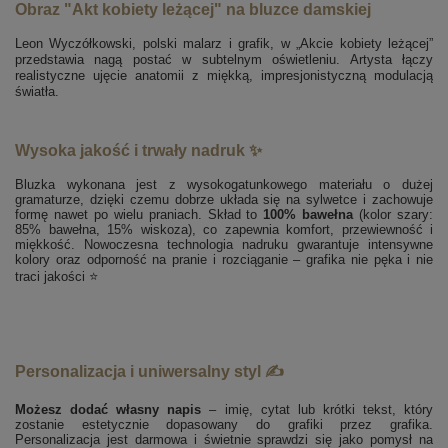
Obraz "Akt kobiety leżącej" na bluzce damskiej
Leon Wyczółkowski, polski malarz i grafik, w „Akcie kobiety leżącej”
przedstawia nagą postać w subtelnym oświetleniu. Artysta łączy
realistyczne ujęcie anatomii z miękką, impresjonistyczną modulacją
światła.
Wysoka jakość i trwały nadruk ✨
Bluzka wykonana jest z wysokogatunkowego materiału o dużej
gramaturze, dzięki czemu dobrze układa się na sylwetce i zachowuje
formę nawet po wielu praniach. Skład to
100% bawełna
(kolor szary:
85% bawełna, 15% wiskoza), co zapewnia komfort, przewiewność i
miękkość. Nowoczesna technologia nadruku gwarantuje intensywne
kolory oraz odporność na pranie i rozciąganie – grafika nie pęka i nie
traci jakości ⭐
Personalizacja i uniwersalny styl ✍️
Możesz dodać własny napis
– imię, cytat lub krótki tekst, który
zostanie estetycznie dopasowany do grafiki przez grafika.
Personalizacja jest darmowa i świetnie sprawdzi się jako pomysł na