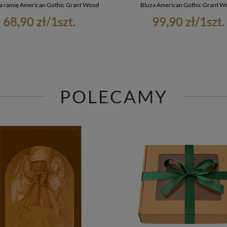
a ramię American Gothic Grant Wood
Bluza American Gothic Grant 
68,90 zł
/
1
szt.
99,90 zł
/
1
szt.
POLECAMY