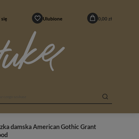
 się
Ulubione
0,00 zł
uzka damska American Gothic Grant
od