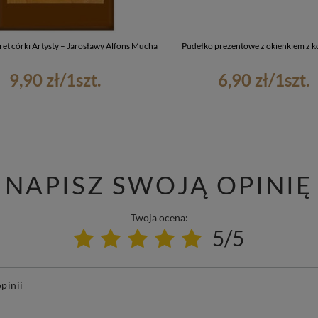
et córki Artysty – Jarosławy Alfons Mucha
Pudełko prezentowe z okienkiem z k
9,90 zł
/
1
szt.
6,90 zł
/
1
szt.
NAPISZ SWOJĄ OPINIĘ
Twoja ocena:
5/5
pinii