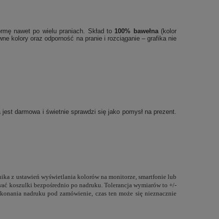
ormę nawet po wielu praniach. Skład to
100% bawełna
(kolor
 kolory oraz odporność na pranie i rozciąganie – grafika nie
ja jest darmowa i świetnie sprawdzi się jako pomysł na prezent.
nika z ustawień wyświetlania kolorów na monitorze, smartfonie lub
ować koszulki bezpośrednio po nadruku. Tolerancja wymiarów to +/-
konania nadruku pod zamówienie, czas ten może się nieznacznie