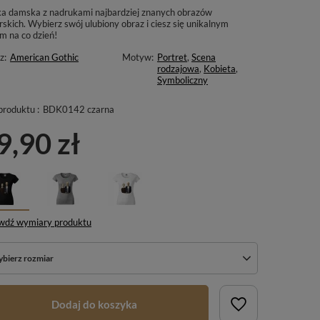
ka damska z nadrukami najbardziej znanych obrazów
skich. Wybierz swój ulubiony obraz i ciesz się unikalnym
m na co dzień!
z:
American Gothic
Motyw:
Portret
,
Scena
rodzajowa
,
Kobieta
,
Symboliczny
produktu :
BDK0142 czarna
9,90 zł
wdź wymiary produktu
bierz rozmiar
Dodaj do koszyka