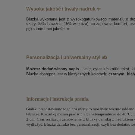
Wysoka jakość i trwały nadruk ✨
Bluzka wykonana jest z wysokogatunkowego materiału o duże
szary: 85% bawełna, 15% wiskoza), co zapewnia komfort, prze
pęka i nie traci jakości ⭐
Personalizacja i uniwersalny styl ✍️
Możesz dodać własny napis
– imię, cytat lub krótki tekst, 
Bluzka dostępna jest w klasycznych kolorach:
czarnym, biał
Informacje i instrukcja prania.
Grafiki przedstawione w galerii oferty to możliwie wiernie oddan
tablecie. Koszulkę można prać w pralce w temperaturze do 40°C, n
2 cm. Czas realizacji zamówienia z bluzką damską z nadrukiem
wydłużyć. Bluzka damska bez personalizacji, czyli bez dodatkowe