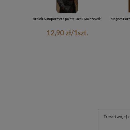
Brelok Autoportret z paletą Jacek Malczewski
Magnes Portr
12,90 zł
/
1
szt.
Treść twojej o