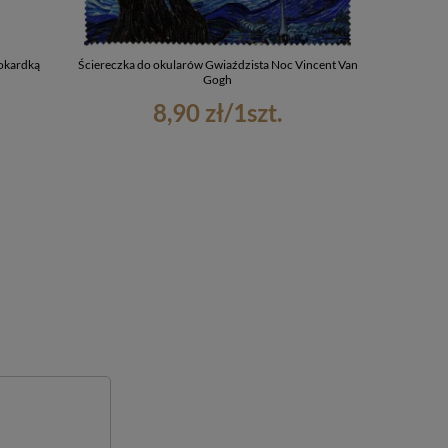
okardką
Ściereczka do okularów Gwiaździsta Noc Vincent Van
Koszul
Gogh
8,90 zł
/
1
szt.