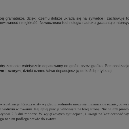
j gramaturze, dzięki czemu dobrze układa się na sylwetce i zachowuje f
wiewność i miękkość. Nowoczesna technologia nadruku gwarantuje intensywne
który zostanie estetycznie dopasowany do grafiki przez grafika. Personalizac
ym i szarym
, dzięki czemu łatwo dopasujesz ją do każdej stylizacji.
e wizualizacje. Rzeczywisty wygląd przedmiotu może się nieznacznie różnić, co wy
a wolnym wirowaniu. Najlepiej prać ją wywiniętą na lewą stronę. Nie należy pras
 wynosi 2-3 dni robocze. W wyjątkowych sytuacjach, z uwagi na konieczność wy
go napisu podlega prawie do zwrotu.