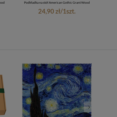
Wood
Podkładka na stół American Gothic Grant Wood
Ściereczka do
24,90 zł
/
1
szt.