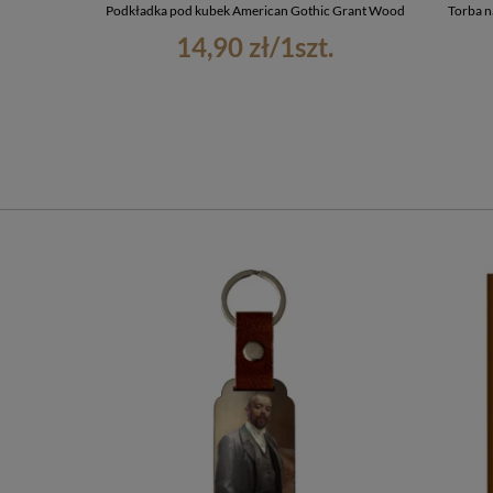
Podkładka pod kubek American Gothic Grant Wood
Torba n
14,90 zł
/
1
szt.