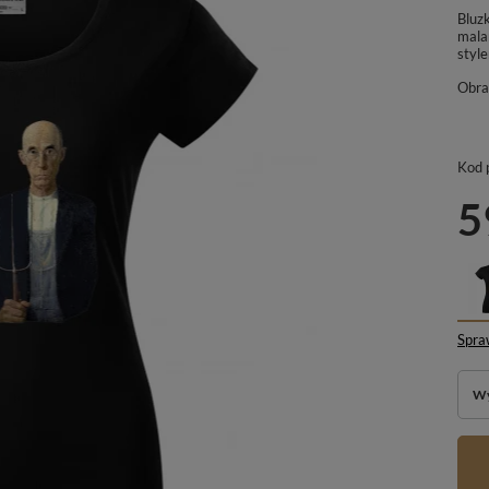
Bluz
malar
style
Obra
Kod 
5
Spra
Wy