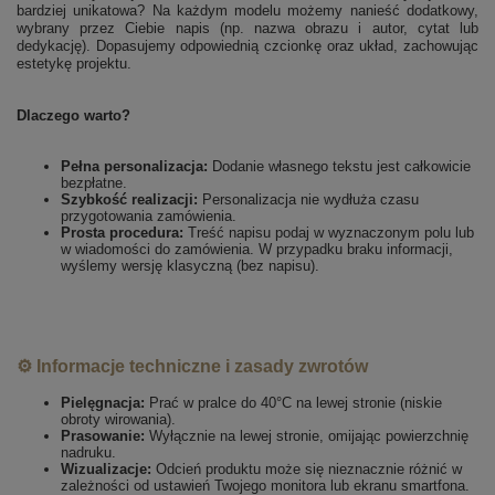
bardziej unikatowa? Na każdym modelu możemy nanieść dodatkowy,
wybrany przez Ciebie napis (np. nazwa obrazu i autor, cytat lub
dedykację). Dopasujemy odpowiednią czcionkę oraz układ, zachowując
estetykę projektu.
Dlaczego warto?
Pełna personalizacja:
Dodanie własnego tekstu jest całkowicie
bezpłatne.
Szybkość realizacji:
Personalizacja nie wydłuża czasu
przygotowania zamówienia.
Prosta procedura:
Treść napisu podaj w wyznaczonym polu lub
w wiadomości do zamówienia. W przypadku braku informacji,
wyślemy wersję klasyczną (bez napisu).
⚙️ Informacje techniczne i zasady zwrotów
Pielęgnacja:
Prać w pralce do 40°C na lewej stronie (niskie
obroty wirowania).
Prasowanie:
Wyłącznie na lewej stronie, omijając powierzchnię
nadruku.
Wizualizacje:
Odcień produktu może się nieznacznie różnić w
zależności od ustawień Twojego monitora lub ekranu smartfona.