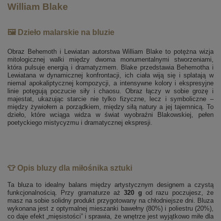
William Blake
🖼️ Dzieło malarskie na bluzie
Obraz Behemoth i Lewiatan autorstwa William Blake to potężna wizja
mitologicznej walki między dwoma monumentalnymi stworzeniami,
która pulsuje energią i dramatyzmem. Blake przedstawia Behemotha i
Lewiatana w dynamicznej konfrontacji, ich ciała wiją się i splatają w
niemal apokaliptycznej kompozycji, a intensywne kolory i ekspresyjne
linie potęgują poczucie siły i chaosu. Obraz łączy w sobie grozę i
majestat, ukazując starcie nie tylko fizyczne, lecz i symboliczne –
między żywiołem a porządkiem, między siłą natury a jej tajemnicą. To
dzieło, które wciąga widza w świat wyobraźni Blakowskiej, pełen
poetyckiego mistycyzmu i dramatycznej ekspresji.
👕 Opis bluzy dla miłośnika sztuki
Ta bluza to idealny balans między artystycznym designem a czystą
funkcjonalnością. Przy gramaturze aż
320 g
od razu poczujesz, że
masz na sobie solidny produkt przygotowany na chłodniejsze dni. Bluza
wykonana jest z optymalnej mieszanki bawełny (80%) i poliestru (20%),
co daje efekt „mięsistości” i sprawia, że wnętrze jest wyjątkowo miłe dla