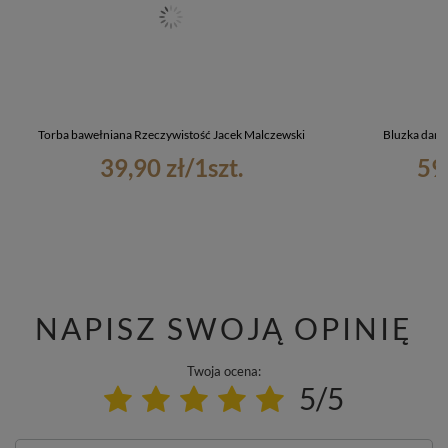
Torba bawełniana Rzeczywistość Jacek Malczewski
Bluzka dam
39,90 zł
/
1
szt.
59
NAPISZ SWOJĄ OPINIĘ
Twoja ocena:
5/5