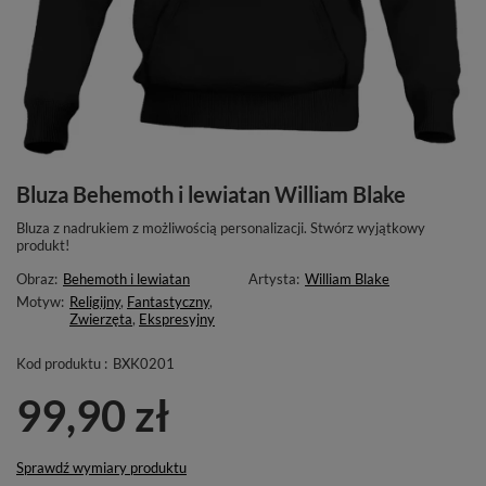
Bluza Behemoth i lewiatan William Blake
Bluza z nadrukiem z możliwością personalizacji. Stwórz wyjątkowy
produkt!
Obraz:
Behemoth i lewiatan
Artysta:
William Blake
Motyw:
Religijny
,
Fantastyczny
,
Zwierzęta
,
Ekspresyjny
Kod produktu :
BXK0201
99,90 zł
Sprawdź wymiary produktu