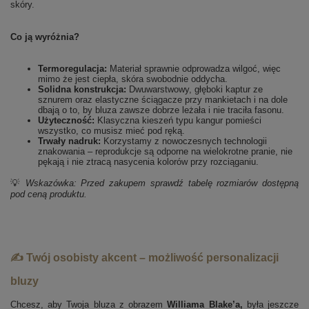
skóry.
Co ją wyróżnia?
Termoregulacja:
Materiał sprawnie odprowadza wilgoć, więc
mimo że jest ciepła, skóra swobodnie oddycha.
Solidna konstrukcja:
Dwuwarstwowy, głęboki kaptur ze
sznurem oraz elastyczne ściągacze przy mankietach i na dole
dbają o to, by bluza zawsze dobrze leżała i nie traciła fasonu.
Użyteczność:
Klasyczna kieszeń typu kangur pomieści
wszystko, co musisz mieć pod ręką.
Trwały nadruk:
Korzystamy z nowoczesnych technologii
znakowania – reprodukcje są odporne na wielokrotne pranie, nie
pękają i nie ztracą nasycenia kolorów przy rozciąganiu.
💡
Wskazówka: Przed zakupem sprawdź tabelę rozmiarów dostępną
pod ceną produktu.
✍️ Twój osobisty akcent – możliwość personalizacji
bluzy
Chcesz, aby Twoja bluza z obrazem
Williama Blake’a,
była jeszcze