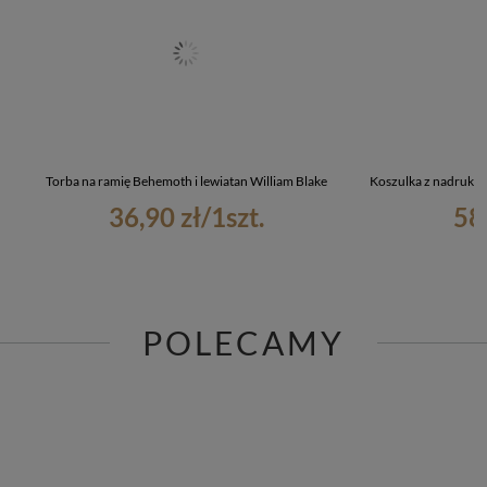
Torba na ramię Behemoth i lewiatan William Blake
Koszulka z nadrukie
36,90 zł
/
1
szt.
58
POLECAMY