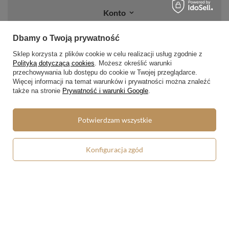
Konto
Regulaminy
Dbamy o Twoją prywatność
Sklep korzysta z plików cookie w celu realizacji usług zgodnie z
Regulamin
Polityką dotyczącą cookies
. Możesz określić warunki
Polityka prywatności i cookies
przechowywania lub dostępu do cookie w Twojej przeglądarce.
Więcej informacji na temat warunków i prywatności można znaleźć
Lista form płatności
także na stronie
Prywatność i warunki Google
.
Zasady dotyczące zwrotów
Potwierdzam wszystkie
Formy dostawy
Media społecznościowe
Konfiguracja zgód
W sklepie prezentujemy ceny brutto (z VAT).