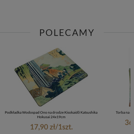
POLECAMY
Podkładka Wodospad Ono na drodze Kisokaidō Katsushika
Torba na ra
Hokusai 24x19cm
36
17,90 zł
/
1
szt.