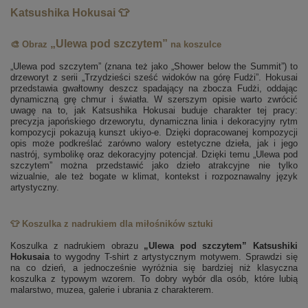
Katsushika Hokusai 👕
„Ulewa pod szczytem”
🎨 Obraz
na koszulce
„Ulewa pod szczytem” (znana też jako „Shower below the Summit”) to
drzeworyt z serii „Trzydzieści sześć widoków na górę Fudżi”. Hokusai
przedstawia gwałtowny deszcz spadający na zbocza Fudżi, oddając
dynamiczną grę chmur i światła. W szerszym opisie warto zwrócić
uwagę na to, jak Katsushika Hokusai buduje charakter tej pracy:
precyzja japońskiego drzeworytu, dynamiczna linia i dekoracyjny rytm
kompozycji pokazują kunszt ukiyo-e. Dzięki dopracowanej kompozycji
opis może podkreślać zarówno walory estetyczne dzieła, jak i jego
nastrój, symbolikę oraz dekoracyjny potencjał. Dzięki temu „Ulewa pod
szczytem” można przedstawić jako dzieło atrakcyjne nie tylko
wizualnie, ale też bogate w klimat, kontekst i rozpoznawalny język
artystyczny.
👕 Koszulka z nadrukiem dla miłośników sztuki
Koszulka z nadrukiem obrazu
„Ulewa pod szczytem” Katsushiki
Hokusaia
to wygodny T-shirt z artystycznym motywem. Sprawdzi się
na co dzień, a jednocześnie wyróżnia się bardziej niż klasyczna
koszulka z typowym wzorem. To dobry wybór dla osób, które lubią
malarstwo, muzea, galerie i ubrania z charakterem.