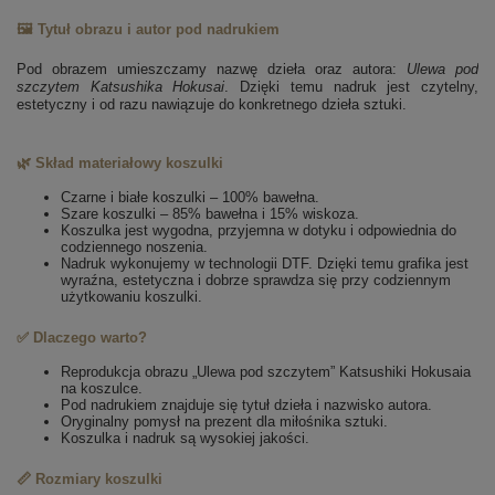
🖼️ Tytuł obrazu i autor pod nadrukiem
Pod obrazem umieszczamy nazwę dzieła oraz autora:
Ulewa pod
szczytem
Katsushika Hokusai
. Dzięki temu nadruk jest czytelny,
estetyczny i od razu nawiązuje do konkretnego dzieła sztuki.
🌿 Skład materiałowy koszulki
Czarne i białe koszulki – 100% bawełna.
Szare koszulki – 85% bawełna i 15% wiskoza.
Koszulka jest wygodna, przyjemna w dotyku i odpowiednia do
codziennego noszenia.
Nadruk wykonujemy w technologii DTF. Dzięki temu grafika jest
wyraźna, estetyczna i dobrze sprawdza się przy codziennym
użytkowaniu koszulki.
✅ Dlaczego warto?
Reprodukcja obrazu „Ulewa pod szczytem” Katsushiki Hokusaia
na koszulce.
Pod nadrukiem znajduje się tytuł dzieła i nazwisko autora.
Oryginalny pomysł na prezent dla miłośnika sztuki.
Koszulka i nadruk są wysokiej jakości.
📏 Rozmiary koszulki