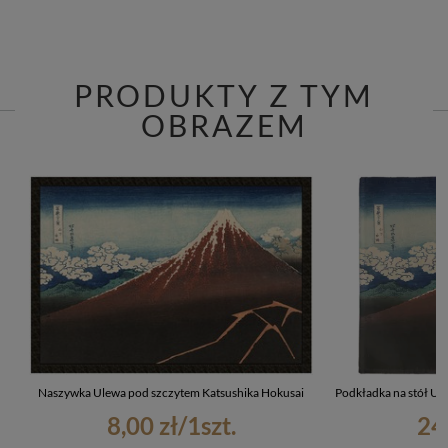
PRODUKTY Z TYM
OBRAZEM
Naszywka Ulewa pod szczytem Katsushika Hokusai
Podkładka na stół Ul
8,00 zł
/
1
szt.
24