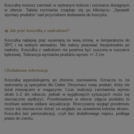
Koszulkę możesz zamówić w wybranym kolorze i rozmiarze dostępnym
w ofercie. Tabela rozmiarów znajduje się po kliknięciu: „Sprawdź
wymiary produktu” nad przyciskiem dodawania do koszyka.
🧺 Jak prać koszulkę z nadrukiem?
Koszulkę najlepiej prać wywiniętą na lewą stronę, w temperaturze do
30°C i na wolnym wirowaniu. Nie należy prasować bezpośrednio po
nadruku. Koszulka z nadrukiem nie powinna być suszona w suszarce
bębnowej. Tolerancja wymiarów produktu wynosi +/- 2 cm.
ℹ️ Dodatkowe informacje
Koszulkę wyprodukujemy po złożeniu zamówienia. Oznacza to, że
wykonamy ją specjalnie dla Ciebie. Otrzymasz nowy produkt, który nie
leżał miesiącami w magazynie. Czas realizacji zamówienia wynosi
około 1–2 dni robocze, jednak w wyjątkowych sytuacjach może się
nieznacznie wydłużyć. Przedstawione w ofercie zdjęcia produktu to
możliwie wiernie oddane wizualizacje. Rzeczywisty wygląd przedmiotu
może się nieznacznie różnić ze względu na ustawienia kolorów ekranu.
Koszulka bez personalizacji, czyli bez dodatkowego napisu, podlega
prawu do zwrotu.