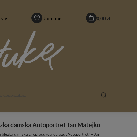
 się
Ulubione
0,00 zł
zka damska Autoportret Jan Matejko
a bluzka damska z reprodukcją obrazu „Autoportret” – Jan