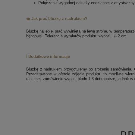
Połączenie wygodnej odzieży codziennej z artystycz
🧺 Jak prać bluzkę z nadrukiem?
Bluzkę najlepiej prać wywiniętą na lewą stronę, w temperatu
bębnowej. Tolerancja wymiarów produktu wynosi +/- 2 cm.
ℹ️ Dodatkowe informacje
Bluzkę z nadrukiem przygotujemy po złożeniu zamówienia. 
Przedstawione w ofercie zdjęcia produktu to możliwie wier
realizacji zamówienia wynosi około 1-3 dni robocze, jednak 
P