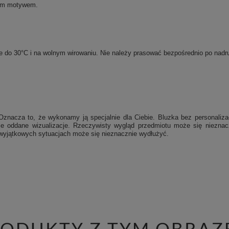
nym motywem.
rze do 30°C i na wolnym wirowaniu. Nie należy prasować bezpośrednio po na
Oznacza to, że wykonamy ją specjalnie dla Ciebie.
Bluzka bez personaliza
nie oddane wizualizacje. Rzeczywisty wygląd przedmiotu może się niezna
w wyjątkowych sytuacjach może się nieznacznie wydłużyć.
RODUKTY Z TYM OBRAZ