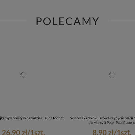
POLECAMY
ójkątny Kobiety w ogrodzie Claude Monet
Ściereczka do okularów Przybycie Marii 
do Marsylii Peter Paul Ruben
26,90 zł
/
1
szt.
8,90 zł
/
1
szt.