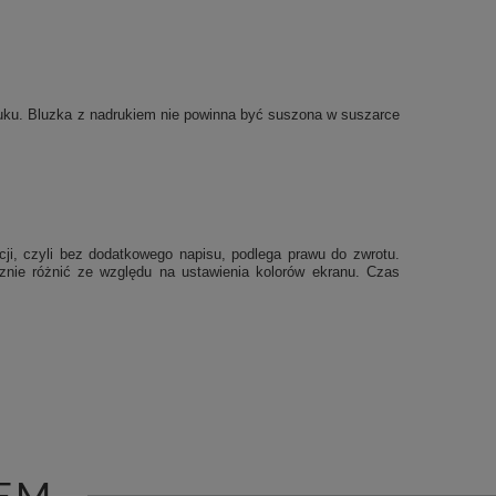
druku. Bluzka z nadrukiem nie powinna być suszona w suszarce
cji, czyli bez dodatkowego napisu, podlega prawu do zwrotu.
cznie różnić ze względu na ustawienia kolorów ekranu.
Czas
EM