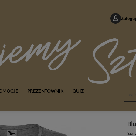
Zaloguj
OMOCJE
PREZENTOWNIK
QUIZ
Blu
Szar