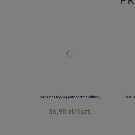
Torba z naszywką Autoportret Witkacy
Bluzka
36,90 zł
/
1
szt.