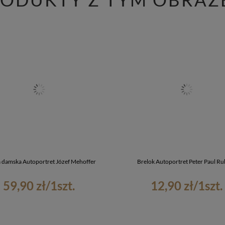
 damska Autoportret Józef Mehoffer
Brelok Autoportret Peter Paul R
59,90 zł
/
1
szt.
12,90 zł
/
1
szt.