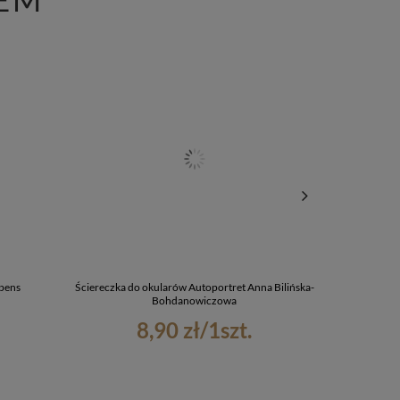
ubens
Ściereczka do okularów Autoportret Anna Bilińska-
Torba z 
Bohdanowiczowa
8,90 zł
/
1
szt.