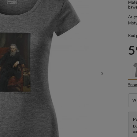
Mate
bawe
Arty
Mot
Kod 
5
Spra
Wy
P
Do
au