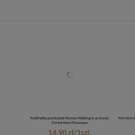
Podkładka pod kubek Woman Walking in an Exotic
Piórnik tr
Forest Henri Rousseau
14,90 zł
/
1
szt.