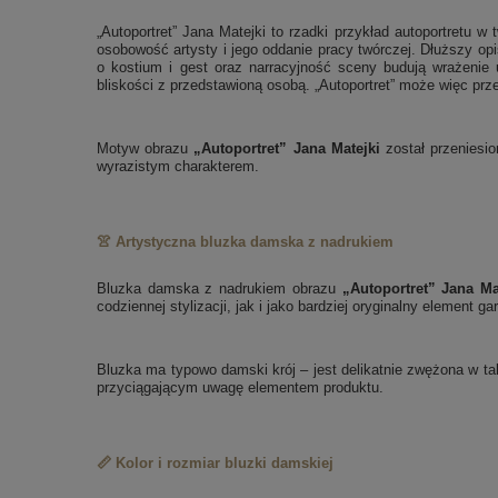
„Autoportret” Jana Matejki to rzadki przykład autoportretu 
osobowość artysty i jego oddanie pracy twórczej. Dłuższy opi
o kostium i gest oraz narracyjność sceny budują wrażenie 
bliskości z przedstawioną osobą. „Autoportret” może więc prz
Motyw obrazu
„Autoportret” Jana Matejki
został przeniesio
wyrazistym charakterem.
👚 Artystyczna bluzka damska z nadrukiem
Bluzka damska z nadrukiem obrazu
„Autoportret” Jana Ma
codziennej stylizacji, jak i jako bardziej oryginalny element ga
Bluzka ma typowo damski krój – jest delikatnie zwężona w tal
przyciągającym uwagę elementem produktu.
📏 Kolor i rozmiar bluzki damskiej