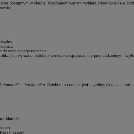
e dostępnym w ofercie. Odpowiedni wariant wybierz przed dodaniem produk
oszyka.
bawełny.
wiskoza.
a do codziennego noszenia.
afika jest wyraźna, estetyczna i dobrze sprawdza się przy codziennym użyt
Autoportret” – Jan Matejko
. Dzięki temu nadruk jest czytelny, elegancki i od 
na Matejki
.
autora.
stwa i muzeów.