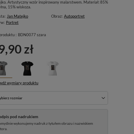
jko. Artystyczny wzór inspirowany malarstwem. Materiał: 85%
łna, 15% wiskoza.
sta:
Jan Matejko
Obraz:
Autoportret
yw:
Portret
produktu :
BDN0077 szara
9,90 zł
wdź wymiary produktu
bierz rozmiar
odpis pod nadrukiem
myślnie wykonujemy nadruk z tytułem obrazu i nazwiskiem
tora.