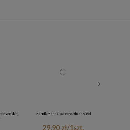
Medycejskiej
Piórnik Mona Lisa Leonardo da Vinci
Torba na r
s
29,90 zł
/
1
szt.