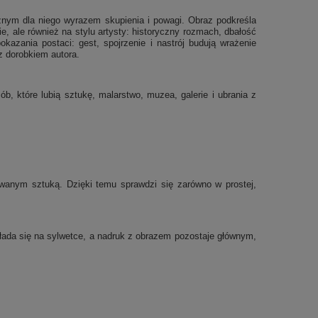
ycznym dla niego wyrazem skupienia i powagi. Obraz podkreśla
e, ale również na stylu artysty: historyczny rozmach, dbałość
azania postaci: gest, spojrzenie i nastrój budują wrażenie
z dorobkiem autora.
, które lubią sztukę, malarstwo, muzea, galerie i ubrania z
anym sztuką. Dzięki temu sprawdzi się zarówno w prostej,
układa się na sylwetce, a nadruk z obrazem pozostaje głównym,