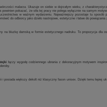
w twórczości malarza. Ukazuje on siebie w dojrzałym wieku, z charakteryst
s powinien pokazać, że siła tej pracy nie polega wyłącznie na samym motywi
uczestnictwa w ważnym wydarzeniu. Najważniejszy pozostaje tu sposób pok
emówić do odbiorcy jako dzieło nastrojowe, estetyczne i łatwe do powiązania 
ny na bluzkę damską w formie estetycznego nadruku. To propozycja dla osób
tejki
łączy wygodę codziennego ubrania z dekoracyjnym motywem inspirow
rderoby.
ii i posiada większy dekolt niż klasyczny fason unisex. Dzięki temu lepiej 