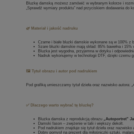
Bluzkę damską możesz zamówić w wybranym kolorze i rozmiarz
„Sprawdź wymiary produktu” nad przyciskiem dodawania do k
🌿 Materiał i jakość nadruku
Czarne i białe bluzki damskie wykonane są w 100% z 
Szare bluzki damskie mają skład: 85% bawełna i 15% 
Bluzka jest wygodna, przyjemna w dotyku i odpowiedni
Nadruk wykonujemy w technologii DTF, dzięki czemu gr
🖼️ Tytuł obrazu i autor pod nadrukiem
Pod grafiką umieszczamy tytuł dzieła oraz nazwisko autora:
„
✅ Dlaczego warto wybrać tę bluzkę?
Bluzka damska z reprodukcją obrazu
„Autoportret” Ja
Damski fason – zwężenie w talii i większy dekolt.
Pod nadrukiem znajduje się tytuł dzieła oraz nazwisko 
Dobry pomysł na prezent dla miłośniczki sztuki, malar