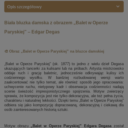
Opis szczegółowy
Biała bluzka damska z obrazem „Balet w Operze
Paryskiej” – Edgar Degas
🎨 Obraz „Balet w Operze Paryskiej” na bluzce damskiej
„Balet w Operze Paryskiej” (ok. 1877) to jedno z wielu dzieł Degasa
ukazujących tancerki za kulisami lub na próbach. Artysta mistrzowsko
oddaje ruch i grację baletnic, jednocześnie odkrywając kulisy ich
codziennego wysiłku. W bardziej rozbudowanej wersji warto
zaakcentować nie tylko temat, ale również sposób jego opracowania:
uchwycenie ruchu, nietypowy kadr i obserwacja codzienności nadają
scenie świeżość impresjonistycznego spojrzenia. Motyw zwierzęcy
sprawia, że kompozycja jest nie tylko dekoracyjna, ale też pełna życia,
charakteru i naturalnej lekkości. Dzięki temu „Balet w Operze Paryskiej”
odbiera się jako kompozycję dopracowaną, dekoracyjną i ciekawą dla
osób zainteresowanych historią sztuki.
Motyw obrazu
„Balet w Operze Paryskiej” Edgara Degasa
został