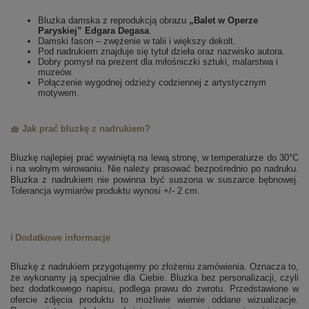
Bluzka damska z reprodukcją obrazu
„Balet w Operze
Paryskiej” Edgara Degasa
.
Damski fason – zwężenie w talii i większy dekolt.
Pod nadrukiem znajduje się tytuł dzieła oraz nazwisko autora.
Dobry pomysł na prezent dla miłośniczki sztuki, malarstwa i
muzeów.
Połączenie wygodnej odzieży codziennej z artystycznym
motywem.
🧺 Jak prać bluzkę z nadrukiem?
Bluzkę najlepiej prać wywiniętą na lewą stronę, w temperaturze do 30°C
i na wolnym wirowaniu. Nie należy prasować bezpośrednio po nadruku.
Bluzka z nadrukiem nie powinna być suszona w suszarce bębnowej.
Tolerancja wymiarów produktu wynosi +/- 2 cm.
ℹ️ Dodatkowe informacje
Bluzkę z nadrukiem przygotujemy po złożeniu zamówienia. Oznacza to,
że wykonamy ją specjalnie dla Ciebie.
Bluzka bez personalizacji, czyli
bez dodatkowego napisu, podlega prawu do zwrotu.
Przedstawione w
ofercie zdjęcia produktu to możliwie wiernie oddane wizualizacje.