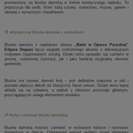
przeniesiony na bluzkę damską w formie estetycznego nadruku. To
propozycja dla osób, które lubią sztukę, malarstwo, muzea, galerie i
ubrania z wyrazistym charakterem.
👚 Artystyczna bluzka damska z nadrukiem
Bluzka damska z nadrukiem obrazu
„Balet w Operze Paryskiej”
Edgara Degasa
łączy wygodę codziennego ubrania z dekoracyjnym
motywem inspirowanym sztuką. Dzięki temu sprawdzi się zarówno w
prostej, codziennej stylizacji, jak i jako bardziej oryginalny element
garderoby.
Bluzka ma typowo damski krój – jest delikatnie zwężona w talii i
posiada większy dekolt niż klasyczny fason unisex. Dzięki temu lepiej
układa się na sylwetce, a nadruk z obrazem pozostaje głównym,
przyciągającym uwagę elementem produktu.
📏 Kolor i rozmiar bluzki damskiej
Bluzkę damską możesz zamówić w wybranym kolorze i rozmiarze
dostępnym w ofercie. Odpowiedni wariant wybierz przed dodaniem