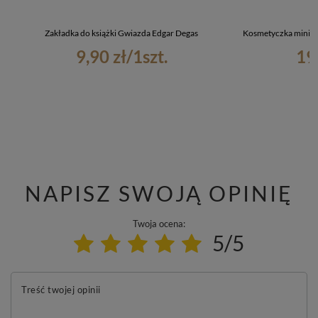
Zakładka do książki Gwiazda Edgar Degas
Kosmetyczka mini Ba
9,90 zł
/
1
szt.
19
NAPISZ SWOJĄ OPINIĘ
Twoja ocena:
5/5
Treść twojej opinii