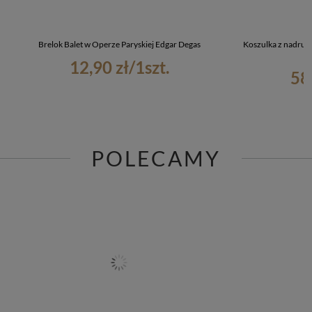
Brelok Balet w Operze Paryskiej Edgar Degas
Koszulka z nadruki
12,90 zł
/
1
szt.
58
POLECAMY