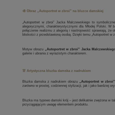
🎨 Obraz „Autoportret w zbroi” na bluzce damskiej
„Autoportret w zbroi” Jacka Malczewskiego to symboliczne
alegorycznymi, charakterystycznymi dla Młodej Polski. W b
połączenie realizmu z alegorią i nastrojowość sprawiają, że
bliskości z przedstawioną osobą. Dzięki temu „Autoportret w 
Motyw obrazu
„Autoportret w zbroi” Jacka Malczewskieg
galerie i ubrania z wyrazistym charakterem.
👚 Artystyczna bluzka damska z nadrukiem
Bluzka damska z nadrukiem obrazu
„Autoportret w zbroi
zarówno w prostej, codziennej stylizacji, jak i jako bardziej o
Bluzka ma typowo damski krój – jest delikatnie zwężona w tal
przyciągającym uwagę elementem produktu.