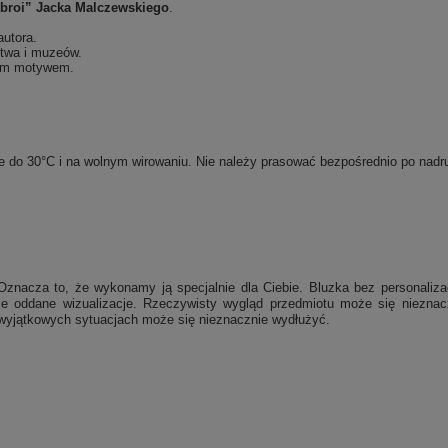
zbroi” Jacka Malczewskiego
.
autora.
stwa i muzeów.
nym motywem.
rze do 30°C i na wolnym wirowaniu. Nie należy prasować bezpośrednio po na
Oznacza to, że wykonamy ją specjalnie dla Ciebie.
Bluzka bez personaliza
nie oddane wizualizacje. Rzeczywisty wygląd przedmiotu może się niezna
w wyjątkowych sytuacjach może się nieznacznie wydłużyć.