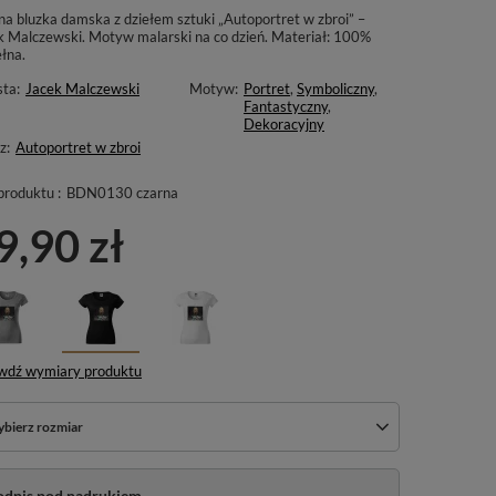
na bluzka damska z dziełem sztuki „Autoportret w zbroi” –
k Malczewski. Motyw malarski na co dzień. Materiał: 100%
łna.
sta:
Jacek Malczewski
Motyw:
Portret
,
Symboliczny
,
Fantastyczny
,
Dekoracyjny
z:
Autoportret w zbroi
produktu :
BDN0130 czarna
9,90 zł
wdź wymiary produktu
bierz rozmiar
odpis pod nadrukiem