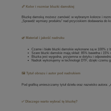
📏 Kolor i rozmiar bluzki damskiej
Bluzkę damską możesz zamówić w wybranym kolorze i rozmiarz
„Sprawdź wymiary produktu” nad przyciskiem dodawania do k
🌿 Materiał i jakość nadruku
Czarne i białe bluzki damskie wykonane są w 100% z 
Szare bluzki damskie mają skład: 85% bawełna i 15% 
Bluzka jest wygodna, przyjemna w dotyku i odpowiedni
Nadruk wykonujemy w technologii DTF, dzięki czemu gr
🖼️ Tytuł obrazu i autor pod nadrukiem
Pod grafiką umieszczamy tytuł dzieła oraz nazwisko autora:
„
✅ Dlaczego warto wybrać tę bluzkę?