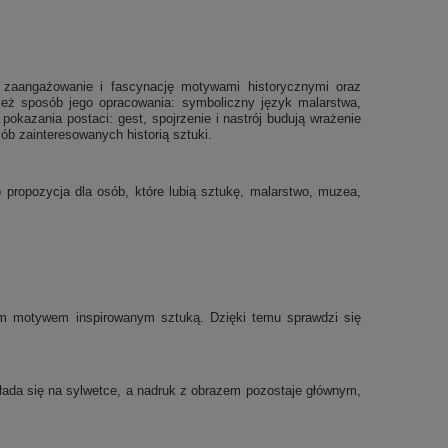
ne zaangażowanie i fascynację motywami historycznymi oraz
nież sposób jego opracowania: symboliczny język malarstwa,
okazania postaci: gest, spojrzenie i nastrój budują wrażenie
ób zainteresowanych historią sztuki.
propozycja dla osób, które lubią sztukę, malarstwo, muzea,
m motywem inspirowanym sztuką. Dzięki temu sprawdzi się
układa się na sylwetce, a nadruk z obrazem pozostaje głównym,