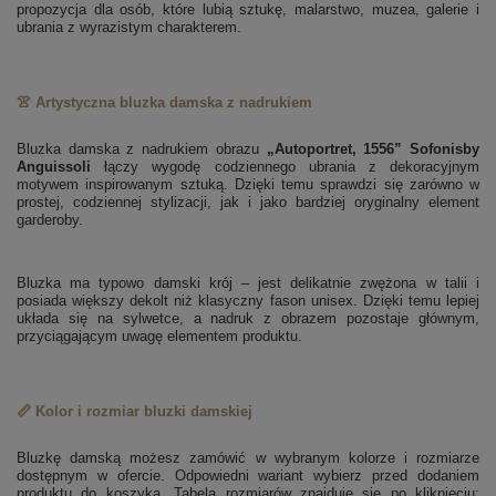
propozycja dla osób, które lubią sztukę, malarstwo, muzea, galerie i
ubrania z wyrazistym charakterem.
👚 Artystyczna bluzka damska z nadrukiem
Bluzka damska z nadrukiem obrazu
„Autoportret, 1556” Sofonisby
Anguissoli
łączy wygodę codziennego ubrania z dekoracyjnym
motywem inspirowanym sztuką. Dzięki temu sprawdzi się zarówno w
prostej, codziennej stylizacji, jak i jako bardziej oryginalny element
garderoby.
Bluzka ma typowo damski krój – jest delikatnie zwężona w talii i
posiada większy dekolt niż klasyczny fason unisex. Dzięki temu lepiej
układa się na sylwetce, a nadruk z obrazem pozostaje głównym,
przyciągającym uwagę elementem produktu.
📏 Kolor i rozmiar bluzki damskiej
Bluzkę damską możesz zamówić w wybranym kolorze i rozmiarze
dostępnym w ofercie. Odpowiedni wariant wybierz przed dodaniem
produktu do koszyka. Tabela rozmiarów znajduje się po kliknięciu: