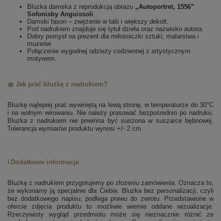
Bluzka damska z reprodukcją obrazu
„Autoportret, 1556”
Sofonisby Anguissoli
.
Damski fason – zwężenie w talii i większy dekolt.
Pod nadrukiem znajduje się tytuł dzieła oraz nazwisko autora.
Dobry pomysł na prezent dla miłośniczki sztuki, malarstwa i
muzeów.
Połączenie wygodnej odzieży codziennej z artystycznym
motywem.
🧺 Jak prać bluzkę z nadrukiem?
Bluzkę najlepiej prać wywiniętą na lewą stronę, w temperaturze do 30°C
i na wolnym wirowaniu. Nie należy prasować bezpośrednio po nadruku.
Bluzka z nadrukiem nie powinna być suszona w suszarce bębnowej.
Tolerancja wymiarów produktu wynosi +/- 2 cm.
ℹ️ Dodatkowe informacje
Bluzkę z nadrukiem przygotujemy po złożeniu zamówienia. Oznacza to,
że wykonamy ją specjalnie dla Ciebie.
Bluzka bez personalizacji, czyli
bez dodatkowego napisu, podlega prawu do zwrotu.
Przedstawione w
ofercie zdjęcia produktu to możliwie wiernie oddane wizualizacje.
Rzeczywisty wygląd przedmiotu może się nieznacznie różnić ze