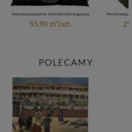
Poduszka Autoportret, 1556 Sofonisba Anguissola
Piórnik Autopor
55,90 zł
/
1
szt.
29
POLECAMY