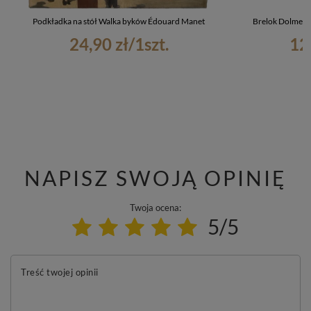
Podkładka na stół Walka byków Édouard Manet
Brelok Dolmen w
24,90 zł
/
1
szt.
12
NAPISZ SWOJĄ OPINIĘ
Twoja ocena:
5/5
Treść twojej opinii