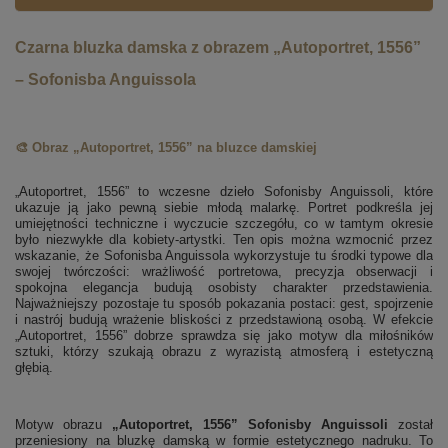
Czarna bluzka damska z obrazem „Autoportret, 1556”
– Sofonisba Anguissola
🎨 Obraz „Autoportret, 1556” na bluzce damskiej
„Autoportret, 1556” to wczesne dzieło Sofonisby Anguissoli, które
ukazuje ją jako pewną siebie młodą malarkę. Portret podkreśla jej
umiejętności techniczne i wyczucie szczegółu, co w tamtym okresie
było niezwykłe dla kobiety-artystki. Ten opis można wzmocnić przez
wskazanie, że Sofonisba Anguissola wykorzystuje tu środki typowe dla
swojej twórczości: wrażliwość portretowa, precyzja obserwacji i
spokojna elegancja budują osobisty charakter przedstawienia.
Najważniejszy pozostaje tu sposób pokazania postaci: gest, spojrzenie
i nastrój budują wrażenie bliskości z przedstawioną osobą. W efekcie
„Autoportret, 1556” dobrze sprawdza się jako motyw dla miłośników
sztuki, którzy szukają obrazu z wyrazistą atmosferą i estetyczną
głębią.
Motyw obrazu
„Autoportret, 1556” Sofonisby Anguissoli
został
przeniesiony na bluzkę damską w formie estetycznego nadruku. To