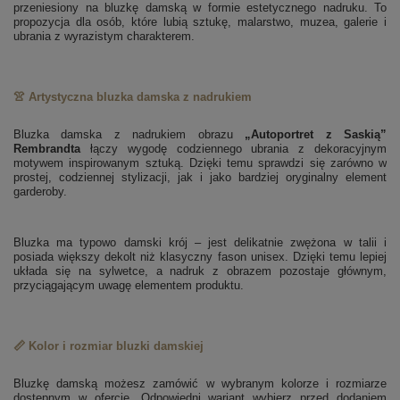
przeniesiony na bluzkę damską w formie estetycznego nadruku. To
propozycja dla osób, które lubią sztukę, malarstwo, muzea, galerie i
ubrania z wyrazistym charakterem.
👚 Artystyczna bluzka damska z nadrukiem
Bluzka damska z nadrukiem obrazu
„Autoportret z Saskią”
Rembrandta
łączy wygodę codziennego ubrania z dekoracyjnym
motywem inspirowanym sztuką. Dzięki temu sprawdzi się zarówno w
prostej, codziennej stylizacji, jak i jako bardziej oryginalny element
garderoby.
Bluzka ma typowo damski krój – jest delikatnie zwężona w talii i
posiada większy dekolt niż klasyczny fason unisex. Dzięki temu lepiej
układa się na sylwetce, a nadruk z obrazem pozostaje głównym,
przyciągającym uwagę elementem produktu.
📏 Kolor i rozmiar bluzki damskiej
Bluzkę damską możesz zamówić w wybranym kolorze i rozmiarze
dostępnym w ofercie. Odpowiedni wariant wybierz przed dodaniem