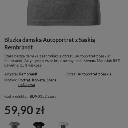
Bluzka damska Autoportret z Saskią
Rembrandt
Szara bluzka damska z reprodukcją obrazu „Autoportret z Saskią” –
Rembrandt. Artystyczny wzór inspirowany malarstwem. Materiał: 85%
bawełna, 15% wiskoza.
Artysta:
Rembrandt
Obraz:
Autoportret z Saskią
Motyw:
Portret
,
Kobieta
,
Scena
rodzajowa
Kod produktu :
BDN0332 szara
59,90 zł