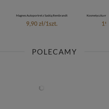
Magnes Autoportret z Saskią Rembrandt
Kosmetyczka mini
9,90 zł
/
1
szt.
19
POLECAMY