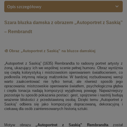
Opis szczegółowy
Szara bluzka damska z obrazem „Autoportret z Saskią”
– Rembrandt
🎨 Obraz „Autoportret z Saskią” na bluzce damskiej
„Autoportret z Saskią” (1635) Rembrandta to radosny portret artysty z
żoną, ukazujący ich we wspólnej scenie pełnej humoru. Obraz wyróżnia
się ciepłą kolorystyką i mistrzowskim operowaniem światłocieniem, co
podkreśla intymną relację małżonków. W bardziej rozbudowanej wersji
warto zaakcentować nie tylko temat, ale również sposób jego
opracowania: mistrzowskie operowanie światłem, psychologiczna głębia
i ciepła tonacja nadają kompozycji wyjątkową powagę. Najważniejszy
pozostaje tu sposób pokazania postaci: gest, spojrzenie i nastrój budują
wrażenie bliskości z przedstawioną osobą. Dzięki temu „Autoportret z
Saskią” odbiera się jako kompozycję dopracowaną, dekoracyjną i
ciekawą dla osób zainteresowanych historią sztuki.
Motyw obrazu
„Autoportret z Saskią” Rembrandta
został