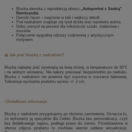
Bluzka damska z reprodukcją obrazu
„Autoportret z Saskią”
Rembrandta
.
Damski fason – zwężenie w talii i większy dekolt.
Pod nadrukiem znajduje się tytuł dzieła oraz nazwisko autora.
Dobry pomysł na prezent dla miłośniczki sztuki, malarstwa i
muzeów.
Połączenie wygodnej odzieży codziennej z artystycznym
motywem.
🧺 Jak prać bluzkę z nadrukiem?
Bluzkę najlepiej prać wywiniętą na lewą stronę, w temperaturze do 30°C
i na wolnym wirowaniu. Nie należy prasować bezpośrednio po nadruku.
Bluzka z nadrukiem nie powinna być suszona w suszarce bębnowej.
Tolerancja wymiarów produktu wynosi +/- 2 cm.
ℹ️ Dodatkowe informacje
Bluzkę z nadrukiem przygotujemy po złożeniu zamówienia. Oznacza to,
że wykonamy ją specjalnie dla Ciebie.
Bluzka bez personalizacji, czyli
bez dodatkowego napisu, podlega prawu do zwrotu.
Przedstawione w
ofercie zdjęcia produktu to możliwie wiernie oddane wizualizacje.