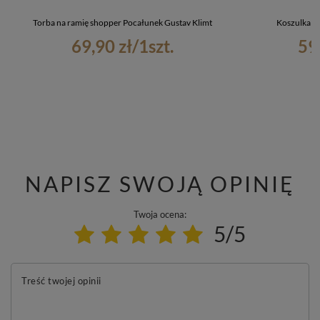
Torba na ramię shopper Pocałunek Gustav Klimt
Koszulka N
69,90 zł
/
1
szt.
59
NAPISZ SWOJĄ OPINIĘ
Twoja ocena:
5/5
Treść twojej opinii