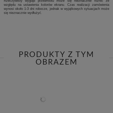
Rzeczywisty wygląd przedmiotu może się nieznacznie różnić ze
względu na ustawienia kolorów ekranu.
Czas realizacji zamówienia
wynosi około 1-3 dni robocze, jednak w wyjątkowych sytuacjach może
się nieznacznie wydłużyć.
PRODUKTY Z TYM
OBRAZEM