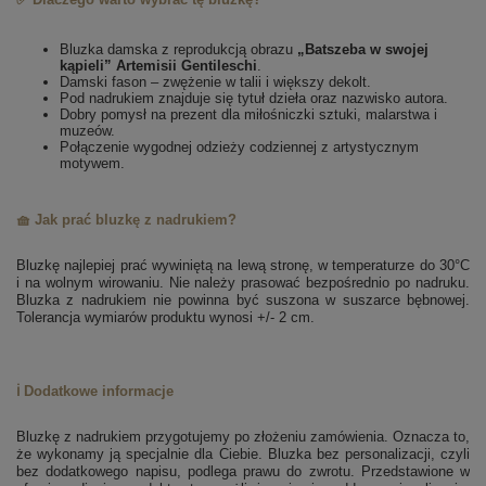
Bluzka damska z reprodukcją obrazu
„Batszeba w swojej
kąpieli” Artemisii Gentileschi
.
Damski fason – zwężenie w talii i większy dekolt.
Pod nadrukiem znajduje się tytuł dzieła oraz nazwisko autora.
Dobry pomysł na prezent dla miłośniczki sztuki, malarstwa i
muzeów.
Połączenie wygodnej odzieży codziennej z artystycznym
motywem.
🧺 Jak prać bluzkę z nadrukiem?
Bluzkę najlepiej prać wywiniętą na lewą stronę, w temperaturze do 30°C
i na wolnym wirowaniu. Nie należy prasować bezpośrednio po nadruku.
Bluzka z nadrukiem nie powinna być suszona w suszarce bębnowej.
Tolerancja wymiarów produktu wynosi +/- 2 cm.
ℹ️ Dodatkowe informacje
Bluzkę z nadrukiem przygotujemy po złożeniu zamówienia. Oznacza to,
że wykonamy ją specjalnie dla Ciebie.
Bluzka bez personalizacji, czyli
bez dodatkowego napisu, podlega prawu do zwrotu.
Przedstawione w