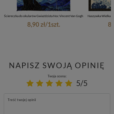
Ściereczka do okularów Gwiaździsta Noc Vincent Van Gogh
Naszywka Wielka Fa
8,90 zł
/
1
szt.
8,
NAPISZ SWOJĄ OPINIĘ
Twoja ocena:
5/5
Treść twojej opinii