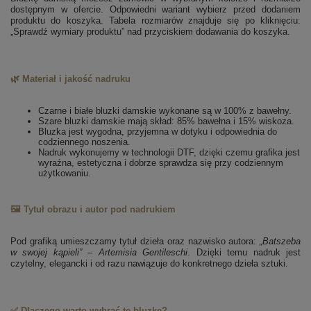
dostępnym w ofercie. Odpowiedni wariant wybierz przed dodaniem
produktu do koszyka. Tabela rozmiarów znajduje się po kliknięciu:
„Sprawdź wymiary produktu” nad przyciskiem dodawania do koszyka.
🌿 Materiał i jakość nadruku
Czarne i białe bluzki damskie wykonane są w 100% z bawełny.
Szare bluzki damskie mają skład: 85% bawełna i 15% wiskoza.
Bluzka jest wygodna, przyjemna w dotyku i odpowiednia do
codziennego noszenia.
Nadruk wykonujemy w technologii DTF, dzięki czemu grafika jest
wyraźna, estetyczna i dobrze sprawdza się przy codziennym
użytkowaniu.
🖼️ Tytuł obrazu i autor pod nadrukiem
Pod grafiką umieszczamy tytuł dzieła oraz nazwisko autora:
„Batszeba
w swojej kąpieli” – Artemisia Gentileschi
. Dzięki temu nadruk jest
czytelny, elegancki i od razu nawiązuje do konkretnego dzieła sztuki.
✅ Dlaczego warto wybrać tę bluzkę?