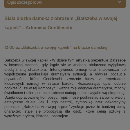
Opis szczegółowy
Biała bluzka damska z obrazem „Batszeba w swojej
kąpieli” – Artemisia Gentileschi
🎨 Obraz „Batszeba w swojej kąpieli” na bluzce damskiej
Batszeba w swojej kąpieli - W dziele tym artystka prezentuje Batszebę
w intymnej scenerii, gdy kąpie się w wodach, obdarzoną wyjątkową
urodą i siłą charakteru. Intensywność emocji oraz malownicze tło
współczesne podkreślają dramatyzm sytuacji, a również poczucie
prywatności, które Gentileschi zręcznie łączy z repertuarem
kluczowych narracji w sztuce baroku. Rozszerzając opis, dobrze
podkreślić, że w tej kompozycji ważną rolę odgrywa dramatyzm, mocny
światłocień i silne postacie kobiece nadają scenie wyjątkową ekspresję.
Dzięki dopracowanej kompozycji opis może podkreślać zarówno walory
estetyczne dzieła, jak i jego nastrój, symbolikę oraz dekoracyjny
potencjał. „Batszeba w swojej kąpieli” zyskuje przez to bardziej pełny
charakter: staje się propozycją dla osób, które cenią sztukę z
wyraźnym stylem, historią i nastrojem.