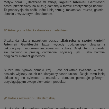
Motyw obrazu
„Batszeba w swojej kąpieli” Artemisii Gentileschi
został przeniesiony na bluzkę damską w formie estetycznego nadruku.
To propozycja dla osób, które lubią sztukę, malarstwo, muzea, galerie i
ubrania z wyrazistym charakterem.
👚 Artystyczna bluzka damska z nadrukiem
Bluzka damska z nadrukiem obrazu
„Batszeba w swojej kąpieli”
Artemisii Gentileschi
łączy wygodę codziennego ubrania z
dekoracyjnym motywem inspirowanym sztuką. Dzięki temu sprawdzi
się zarówno w prostej, codziennej stylizacji, jak i jako bardziej
oryginalny element garderoby.
Bluzka ma typowo damski krój – jest delikatnie zwężona w talii i
posiada większy dekolt niż klasyczny fason unisex. Dzięki temu lepiej
układa się na sylwetce, a nadruk z obrazem pozostaje głównym,
przyciągającym uwagę elementem produktu.
📏 Kolor i rozmiar bluzki damskiej
Bluzkę damską możesz zamówić w wybranym kolorze i rozmiarze