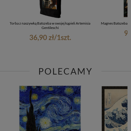
Torba z naszywką Batszeba w swojej kąpieli Artemisia
Magnes Batszeba w s
Gentileschi
9,
36,90 zł
/
1
szt.
POLECAMY