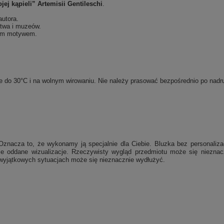
ej kąpieli” Artemisii Gentileschi
.
autora.
stwa i muzeów.
nym motywem.
rze do 30°C i na wolnym wirowaniu. Nie należy prasować bezpośrednio po na
Oznacza to, że wykonamy ją specjalnie dla Ciebie.
Bluzka bez personaliza
nie oddane wizualizacje. Rzeczywisty wygląd przedmiotu może się niezna
w wyjątkowych sytuacjach może się nieznacznie wydłużyć.