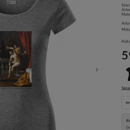
Szar
Artem
Mate
Arty
Mot
Kod 
5
Spra
Wy
P
Do