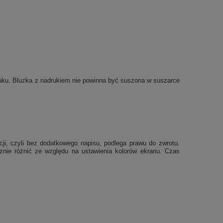
druku. Bluzka z nadrukiem nie powinna być suszona w suszarce
cji, czyli bez dodatkowego napisu, podlega prawu do zwrotu.
cznie różnić ze względu na ustawienia kolorów ekranu.
Czas