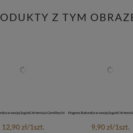
RODUKTY Z TYM OBRAZ
eba w swojej kąpieli Artemisia Gentileschi
Magnes Batszeba w swojej kąpieli Artemisi
12,90 zł
/
1
szt.
9,90 zł
/
1
szt.