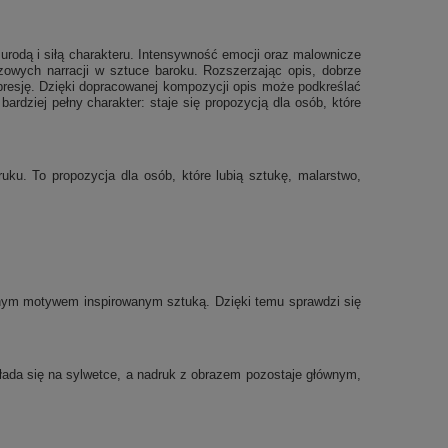
 urodą i siłą charakteru. Intensywność emocji oraz malownicze
czowych narracji w sztuce baroku. Rozszerzając opis, dobrze
presję. Dzięki dopracowanej kompozycji opis może podkreślać
bardziej pełny charakter: staje się propozycją dla osób, które
ku. To propozycja dla osób, które lubią sztukę, malarstwo,
nym motywem inspirowanym sztuką. Dzięki temu sprawdzi się
układa się na sylwetce, a nadruk z obrazem pozostaje głównym,