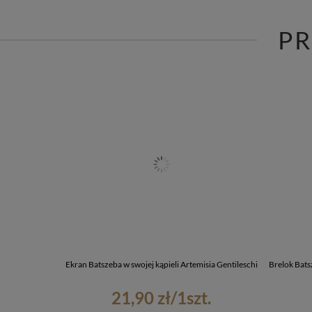
P
Ekran Batszeba w swojej kąpieli Artemisia Gentileschi
Brelok Batsz
21,90 zł
/
1
szt.