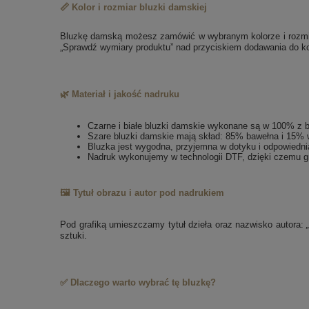
📏 Kolor i rozmiar bluzki damskiej
Bluzkę damską możesz zamówić w wybranym kolorze i rozmiarz
„Sprawdź wymiary produktu” nad przyciskiem dodawania do k
🌿 Materiał i jakość nadruku
Czarne i białe bluzki damskie wykonane są w 100% z 
Szare bluzki damskie mają skład: 85% bawełna i 15% 
Bluzka jest wygodna, przyjemna w dotyku i odpowiedni
Nadruk wykonujemy w technologii DTF, dzięki czemu gr
🖼️ Tytuł obrazu i autor pod nadrukiem
Pod grafiką umieszczamy tytuł dzieła oraz nazwisko autora:
sztuki.
✅ Dlaczego warto wybrać tę bluzkę?