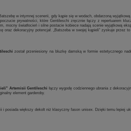
 Batszebę w intymnej scenerii, gdy kąpie się w wodach, obdarzoną wyjątkową
poczucie prywatności, które Gentileschi zręcznie łączy z repertuarem klu
zm, mocny światłocień i silne postacie kobiece nadają scenie wyjątkową eks
kę oraz dekoracyjny potencjał. „Batszeba w swojej kąpieli” zyskuje przez to 
ileschi
został przeniesiony na bluzkę damską w formie estetycznego nadru
eli” Artemisii Gentileschi
łączy wygodę codziennego ubrania z dekoracyj
ryginalny element garderoby.
ii i posiada większy dekolt niż klasyczny fason unisex. Dzięki temu lepiej 