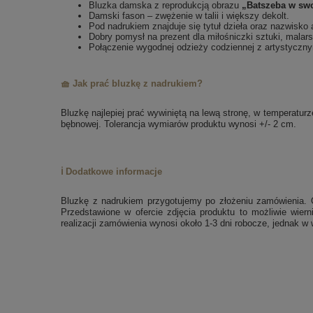
Bluzka damska z reprodukcją obrazu
„Batszeba w swoj
Damski fason – zwężenie w talii i większy dekolt.
Pod nadrukiem znajduje się tytuł dzieła oraz nazwisko 
Dobry pomysł na prezent dla miłośniczki sztuki, malar
Połączenie wygodnej odzieży codziennej z artystycz
🧺 Jak prać bluzkę z nadrukiem?
Bluzkę najlepiej prać wywiniętą na lewą stronę, w temperatu
bębnowej. Tolerancja wymiarów produktu wynosi +/- 2 cm.
ℹ️ Dodatkowe informacje
Bluzkę z nadrukiem przygotujemy po złożeniu zamówienia. 
Przedstawione w ofercie zdjęcia produktu to możliwie wier
realizacji zamówienia wynosi około 1-3 dni robocze, jednak 