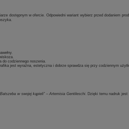
e dostępnym w ofercie. Odpowiedni wariant wybierz przed dodaniem produk
oszyka.
bawełny.
wiskoza.
a do codziennego noszenia.
afika jest wyraźna, estetyczna i dobrze sprawdza się przy codziennym użyt
„Batszeba w swojej kąpieli” – Artemisia Gentileschi
. Dzięki temu nadruk jest