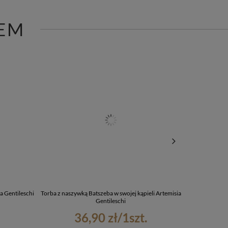
EM
a Gentileschi
Torba z naszywką Batszeba w swojej kąpieli Artemisia
Bluza z naszy
Gentileschi
36,90 zł
/
1
szt.