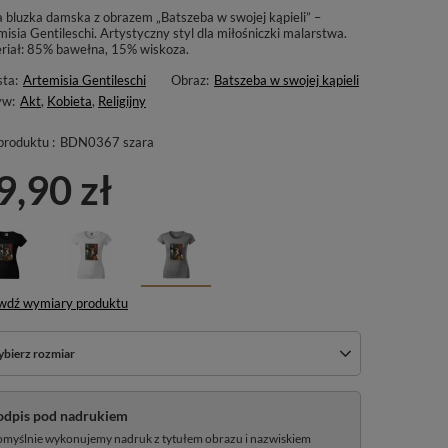
a bluzka damska z obrazem „Batszeba w swojej kąpieli” –
isia Gentileschi. Artystyczny styl dla miłośniczki malarstwa.
riał: 85% bawełna, 15% wiskoza.
sta:
Artemisia Gentileschi
Obraz:
Batszeba w swojej kąpieli
yw:
Akt
,
Kobieta
,
Religijny
produktu :
BDN0367 szara
9,90 zł
wdź wymiary produktu
bierz rozmiar
odpis pod nadrukiem
myślnie wykonujemy nadruk z tytułem obrazu i nazwiskiem