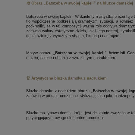
🎨 Obraz „Batszeba w swojej kąpieli” na bluzce damskiej
Batszeba w swojej kąpieli - W dziele tym artystka prezentuje
tło współczesne podkreślają dramatyzm sytuacji, a również 
podkreślić, że w tej kompozycji ważną rolę odgrywa dramaty
zarówno walory estetyczne dzieła, jak i jego nastrój, symboli
cenią sztukę z wyraźnym stylem, historią i nastrojem.
Motyw obrazu
„Batszeba w swojej kąpieli” Artemisii Gent
muzea, galerie i ubrania z wyrazistym charakterem.
👚 Artystyczna bluzka damska z nadrukiem
Bluzka damska z nadrukiem obrazu
„Batszeba w swojej kąpi
zarówno w prostej, codziennej stylizacji, jak i jako bardziej o
Bluzka ma typowo damski krój – jest delikatnie zwężona w tal
przyciągającym uwagę elementem produktu.