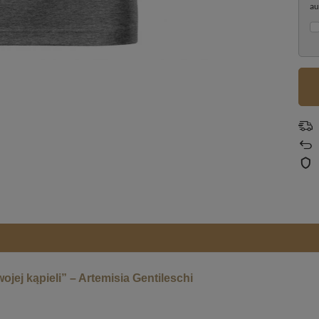
au
ej kąpieli” – Artemisia Gentileschi