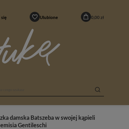
 się
Ulubione
0,00 zł
zka damska Batszeba w swojej kąpieli
emisia Gentileschi