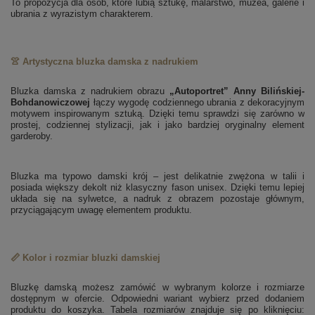
To propozycja dla osób, które lubią sztukę, malarstwo, muzea, galerie i
ubrania z wyrazistym charakterem.
👚 Artystyczna bluzka damska z nadrukiem
Bluzka damska z nadrukiem obrazu
„Autoportret” Anny Bilińskiej-
Bohdanowiczowej
łączy wygodę codziennego ubrania z dekoracyjnym
motywem inspirowanym sztuką. Dzięki temu sprawdzi się zarówno w
prostej, codziennej stylizacji, jak i jako bardziej oryginalny element
garderoby.
Bluzka ma typowo damski krój – jest delikatnie zwężona w talii i
posiada większy dekolt niż klasyczny fason unisex. Dzięki temu lepiej
układa się na sylwetce, a nadruk z obrazem pozostaje głównym,
przyciągającym uwagę elementem produktu.
📏 Kolor i rozmiar bluzki damskiej
Bluzkę damską możesz zamówić w wybranym kolorze i rozmiarze
dostępnym w ofercie. Odpowiedni wariant wybierz przed dodaniem
produktu do koszyka. Tabela rozmiarów znajduje się po kliknięciu: