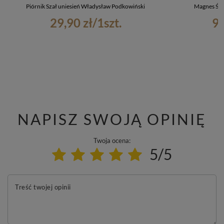
Piórnik Szał uniesień Władysław Podkowiński
Magnes Śpi
29,90 zł
/
1
szt.
9,
NAPISZ SWOJĄ OPINIĘ
Twoja ocena:
5/5
Treść twojej opinii