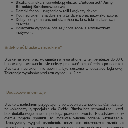
Bluzka damska z reprodukcją obrazu
„Autoportret” Anny
Bilińskiej-Bohdanowiczowej
.
Damski fason – zwężenie w talii i większy dekolt.
Pod nadrukiem znajduje się tytuł dzieła oraz nazwisko autora.
Dobry pomysł na prezent dla miłośniczki sztuki, malarstwa i
muzeów.
Połączenie wygodnej odzieży codziennej z artystycznym
motywem.
🧺 Jak prać bluzkę z nadrukiem?
Bluzkę najlepiej prać wywiniętą na lewą stronę, w temperaturze do 30°C
i na wolnym wirowaniu. Nie należy prasować bezpośrednio po nadruku.
Bluzka z nadrukiem nie powinna być suszona w suszarce bębnowej.
Tolerancja wymiarów produktu wynosi +/- 2 cm.
ℹ️ Dodatkowe informacje
Bluzkę z nadrukiem przygotujemy po złożeniu zamówienia. Oznacza to,
że wykonamy ją specjalnie dla Ciebie.
Bluzka bez personalizacji, czyli
bez dodatkowego napisu, podlega prawu do zwrotu.
Przedstawione w
ofercie zdjęcia produktu to możliwie wiernie oddane wizualizacje.
Rzeczywisty wygląd przedmiotu może się nieznacznie różnić ze
względu na ustawienia kolorów ekranu.
Czas realizacji zamówienia