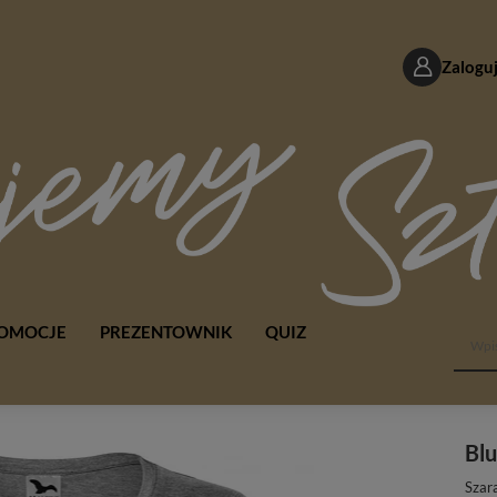
Zaloguj
OMOCJE
PREZENTOWNIK
QUIZ
Bl
Szar