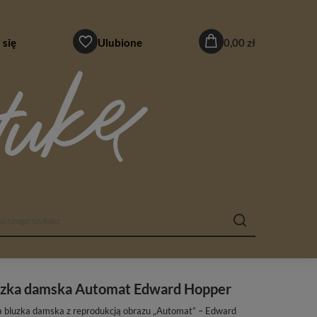
 się
Ulubione
0,00 zł
uzka damska Automat Edward Hopper
a bluzka damska z reprodukcją obrazu „Automat” – Edward