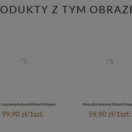
RODUKTY Z TYM OBRAZ
 z naszywką Automat Edward Hopper
Koszulka Automat Edward Hop
99,90 zł
/
1
szt.
59,90 zł
/
1
szt.