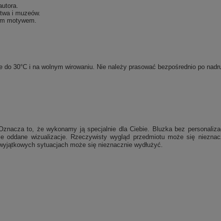
autora.
stwa i muzeów.
nym motywem.
rze do 30°C i na wolnym wirowaniu. Nie należy prasować bezpośrednio po na
Oznacza to, że wykonamy ją specjalnie dla Ciebie.
Bluzka bez personaliza
nie oddane wizualizacje. Rzeczywisty wygląd przedmiotu może się niezna
w wyjątkowych sytuacjach może się nieznacznie wydłużyć.