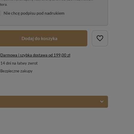
tora.
Nie chcę podpisu pod nadrukiem
Dodaj do koszyka
Darmowa i szybka dostawa
od
199,00 zł
14
dni na łatwy zwrot
Bezpieczne zakupy