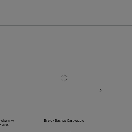
urokami w
Brelok Bachus Caravaggio
Brelok Wodospa
okusai