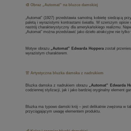
🎨 Obraz „Automat” na bluzce damskiej
„Automat” (1927) przedstawia samotną kobietę siedzącą przy
paletą i wyrazistymi kontrastami światła. W szerszym opisie 
nastrój charakterystyczny dla amerykańskiego realizmu. Najwa
„Automat” można przedstawić jako dzieło atrakcyjne nie tylko 
Motyw obrazu
„Automat” Edwarda Hoppera
został przenies
wyrazistym charakterem.
👚 Artystyczna bluzka damska z nadrukiem
Bluzka damska z nadrukiem obrazu
„Automat” Edwarda H
codziennej stylizacji, jak i jako bardziej oryginalny element ga
Bluzka ma typowo damski krój – jest delikatnie zwężona w tal
przyciągającym uwagę elementem produktu.