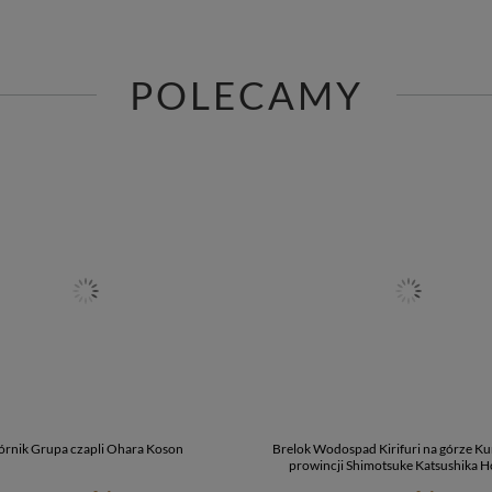
POLECAMY
órnik Grupa czapli Ohara Koson
Brelok Wodospad Kirifuri na górze K
prowincji Shimotsuke Katsushika H