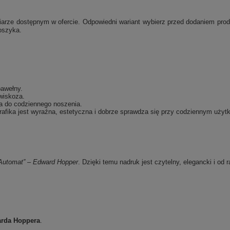
e dostępnym w ofercie. Odpowiedni wariant wybierz przed dodaniem produk
oszyka.
bawełny.
wiskoza.
a do codziennego noszenia.
afika jest wyraźna, estetyczna i dobrze sprawdza się przy codziennym użyt
Automat” – Edward Hopper
. Dzięki temu nadruk jest czytelny, elegancki i od 
rda Hoppera
.