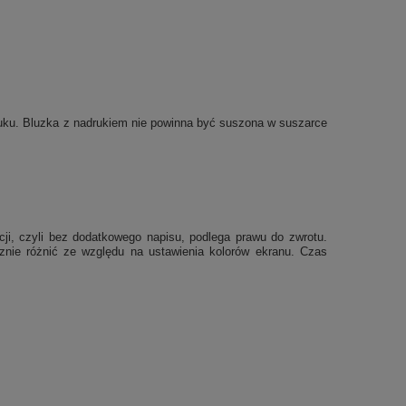
druku. Bluzka z nadrukiem nie powinna być suszona w suszarce
cji, czyli bez dodatkowego napisu, podlega prawu do zwrotu.
cznie różnić ze względu na ustawienia kolorów ekranu.
Czas