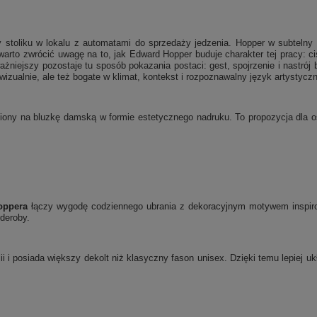
 stoliku w lokalu z automatami do sprzedaży jedzenia. Hopper w subtelny 
warto zwrócić uwagę na to, jak Edward Hopper buduje charakter tej pracy: ci
żniejszy pozostaje tu sposób pokazania postaci: gest, spojrzenie i nastrój
wizualnie, ale też bogate w klimat, kontekst i rozpoznawalny język artystyczn
iony na bluzkę damską w formie estetycznego nadruku. To propozycja dla osó
oppera
łączy wygodę codziennego ubrania z dekoracyjnym motywem inspiro
rderoby.
ii i posiada większy dekolt niż klasyczny fason unisex. Dzięki temu lepiej 