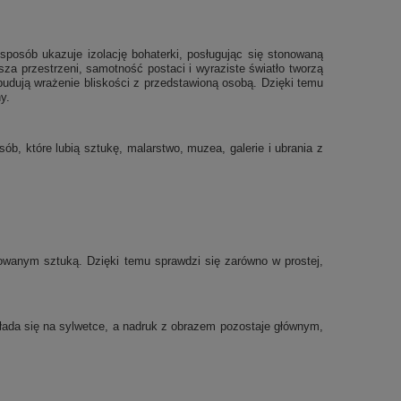
sposób ukazuje izolację bohaterki, posługując się stonowaną
sza przestrzeni, samotność postaci i wyraziste światło tworzą
 budują wrażenie bliskości z przedstawioną osobą. Dzięki temu
y.
b, które lubią sztukę, malarstwo, muzea, galerie i ubrania z
wanym sztuką. Dzięki temu sprawdzi się zarówno w prostej,
układa się na sylwetce, a nadruk z obrazem pozostaje głównym,