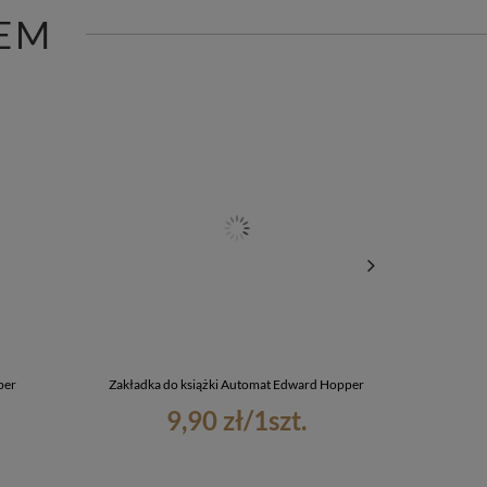
EM
per
Zakładka do książki Automat Edward Hopper
Podu
9,90 zł
/
1
szt.