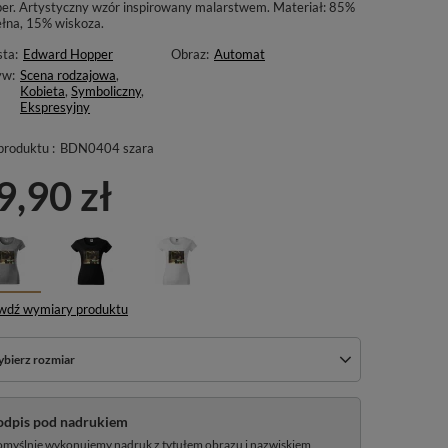
er. Artystyczny wzór inspirowany malarstwem. Materiał: 85%
łna, 15% wiskoza.
sta:
Edward Hopper
Obraz:
Automat
yw:
Scena rodzajowa
,
Kobieta
,
Symboliczny
,
Ekspresyjny
produktu :
BDN0404 szara
9,90 zł
wdź wymiary produktu
bierz rozmiar
odpis pod nadrukiem
myślnie wykonujemy nadruk z tytułem obrazu i nazwiskiem