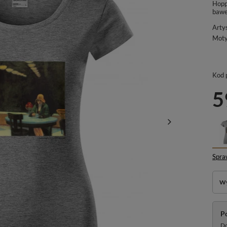
Hopp
bawe
Arty
Mot
Kod 
5
Spra
Wy
P
Do