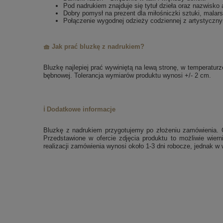
Pod nadrukiem znajduje się tytuł dzieła oraz nazwisko 
Dobry pomysł na prezent dla miłośniczki sztuki, malar
Połączenie wygodnej odzieży codziennej z artystycz
🧺 Jak prać bluzkę z nadrukiem?
Bluzkę najlepiej prać wywiniętą na lewą stronę, w temperatu
bębnowej. Tolerancja wymiarów produktu wynosi +/- 2 cm.
ℹ️ Dodatkowe informacje
Bluzkę z nadrukiem przygotujemy po złożeniu zamówienia. 
Przedstawione w ofercie zdjęcia produktu to możliwie wier
realizacji zamówienia wynosi około 1-3 dni robocze, jednak 