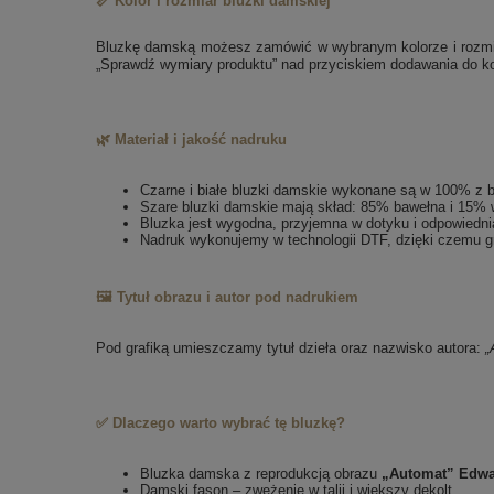
📏 Kolor i rozmiar bluzki damskiej
Bluzkę damską możesz zamówić w wybranym kolorze i rozmiarz
„Sprawdź wymiary produktu” nad przyciskiem dodawania do k
🌿 Materiał i jakość nadruku
Czarne i białe bluzki damskie wykonane są w 100% z 
Szare bluzki damskie mają skład: 85% bawełna i 15% 
Bluzka jest wygodna, przyjemna w dotyku i odpowiedni
Nadruk wykonujemy w technologii DTF, dzięki czemu gr
🖼️ Tytuł obrazu i autor pod nadrukiem
Pod grafiką umieszczamy tytuł dzieła oraz nazwisko autora:
„
✅ Dlaczego warto wybrać tę bluzkę?
Bluzka damska z reprodukcją obrazu
„Automat” Edwa
Damski fason – zwężenie w talii i większy dekolt.