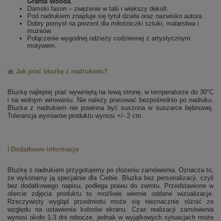
Granta Wooda
.
Damski fason – zwężenie w talii i większy dekolt.
Pod nadrukiem znajduje się tytuł dzieła oraz nazwisko autora.
Dobry pomysł na prezent dla miłośniczki sztuki, malarstwa i
muzeów.
Połączenie wygodnej odzieży codziennej z artystycznym
motywem.
🧺 Jak prać bluzkę z nadrukiem?
Bluzkę najlepiej prać wywiniętą na lewą stronę, w temperaturze do 30°C
i na wolnym wirowaniu. Nie należy prasować bezpośrednio po nadruku.
Bluzka z nadrukiem nie powinna być suszona w suszarce bębnowej.
Tolerancja wymiarów produktu wynosi +/- 2 cm.
ℹ️ Dodatkowe informacje
Bluzkę z nadrukiem przygotujemy po złożeniu zamówienia. Oznacza to,
że wykonamy ją specjalnie dla Ciebie.
Bluzka bez personalizacji, czyli
bez dodatkowego napisu, podlega prawu do zwrotu.
Przedstawione w
ofercie zdjęcia produktu to możliwie wiernie oddane wizualizacje.
Rzeczywisty wygląd przedmiotu może się nieznacznie różnić ze
względu na ustawienia kolorów ekranu.
Czas realizacji zamówienia
wynosi około 1-3 dni robocze, jednak w wyjątkowych sytuacjach może