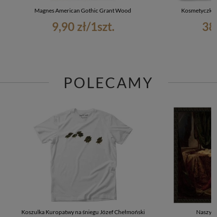
Magnes American Gothic Grant Wood
Kosmetyczka 
9,90 zł
/
1
szt.
38
POLECAMY
Koszulka Kuropatwy na śniegu Józef Chełmoński
Naszywk