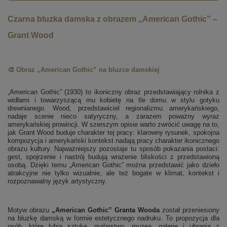
Czarna bluzka damska z obrazem „American Gothic” –
Grant Wood
🎨 Obraz „American Gothic” na bluzce damskiej
„American Gothic” (1930) to ikoniczny obraz przedstawiający rolnika z
widłami i towarzyszącą mu kobietę na tle domu w stylu gotyku
drewnianego. Wood, przedstawiciel regionalizmu amerykańskiego,
nadaje scenie nieco satyryczny, a zarazem poważny wyraz
amerykańskiej prowincji. W szerszym opisie warto zwrócić uwagę na to,
jak Grant Wood buduje charakter tej pracy: klarowny rysunek, spokojna
kompozycja i amerykański kontekst nadają pracy charakter ikonicznego
obrazu kultury. Najważniejszy pozostaje tu sposób pokazania postaci:
gest, spojrzenie i nastrój budują wrażenie bliskości z przedstawioną
osobą. Dzięki temu „American Gothic” można przedstawić jako dzieło
atrakcyjne nie tylko wizualnie, ale też bogate w klimat, kontekst i
rozpoznawalny język artystyczny.
Motyw obrazu
„American Gothic” Granta Wooda
został przeniesiony
na bluzkę damską w formie estetycznego nadruku. To propozycja dla
osób, które lubią sztukę, malarstwo, muzea, galerie i ubrania z