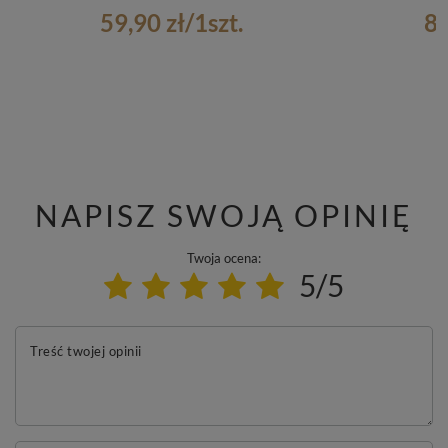
59,90 zł
/
1
szt.
8,
NAPISZ SWOJĄ OPINIĘ
Twoja ocena:
5/5
Treść twojej opinii