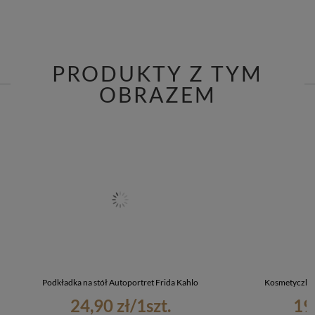
PRODUKTY Z TYM
OBRAZEM
Podkładka na stół Autoportret Frida Kahlo
Kosmetyczka 
24,90 zł
/
1
szt.
19