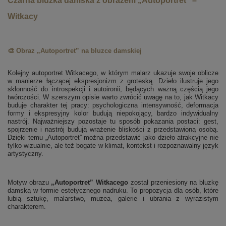
Czarna bluzka damska z obrazem „Autoportret” –
Witkacy
🎨 Obraz „Autoportret” na bluzce damskiej
Kolejny autoportret Witkacego, w którym malarz ukazuje swoje oblicze
w manierze łączącej ekspresjonizm z groteską. Dzieło ilustruje jego
skłonność do introspekcji i autoironii, będących ważną częścią jego
twórczości. W szerszym opisie warto zwrócić uwagę na to, jak Witkacy
buduje charakter tej pracy: psychologiczna intensywność, deformacja
formy i ekspresyjny kolor budują niepokojący, bardzo indywidualny
nastrój. Najważniejszy pozostaje tu sposób pokazania postaci: gest,
spojrzenie i nastrój budują wrażenie bliskości z przedstawioną osobą.
Dzięki temu „Autoportret” można przedstawić jako dzieło atrakcyjne nie
tylko wizualnie, ale też bogate w klimat, kontekst i rozpoznawalny język
artystyczny.
Motyw obrazu
„Autoportret” Witkacego
został przeniesiony na bluzkę
damską w formie estetycznego nadruku. To propozycja dla osób, które
lubią sztukę, malarstwo, muzea, galerie i ubrania z wyrazistym
charakterem.