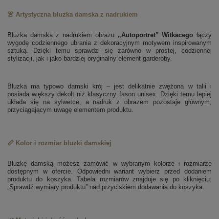
👚 Artystyczna bluzka damska z nadrukiem
Bluzka damska z nadrukiem obrazu
„Autoportret” Witkacego
łączy
wygodę codziennego ubrania z dekoracyjnym motywem inspirowanym
sztuką. Dzięki temu sprawdzi się zarówno w prostej, codziennej
stylizacji, jak i jako bardziej oryginalny element garderoby.
Bluzka ma typowo damski krój – jest delikatnie zwężona w talii i
posiada większy dekolt niż klasyczny fason unisex. Dzięki temu lepiej
układa się na sylwetce, a nadruk z obrazem pozostaje głównym,
przyciągającym uwagę elementem produktu.
📏 Kolor i rozmiar bluzki damskiej
Bluzkę damską możesz zamówić w wybranym kolorze i rozmiarze
dostępnym w ofercie. Odpowiedni wariant wybierz przed dodaniem
produktu do koszyka. Tabela rozmiarów znajduje się po kliknięciu:
„Sprawdź wymiary produktu” nad przyciskiem dodawania do koszyka.