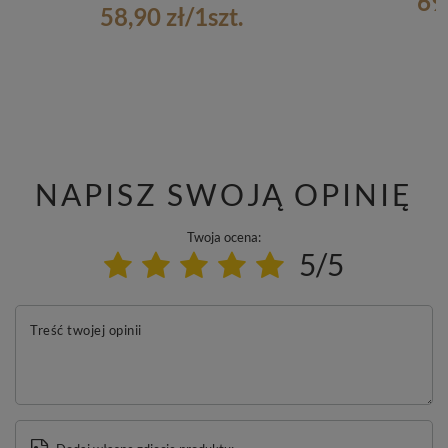
69
58,90 zł
/
1
szt.
NAPISZ SWOJĄ OPINIĘ
Twoja ocena:
5/5
Treść twojej opinii