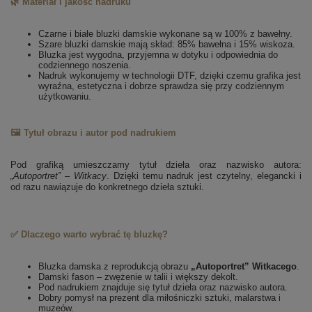
🌿 Materiał i jakość nadruku
Czarne i białe bluzki damskie wykonane są w 100% z bawełny.
Szare bluzki damskie mają skład: 85% bawełna i 15% wiskoza.
Bluzka jest wygodna, przyjemna w dotyku i odpowiednia do
codziennego noszenia.
Nadruk wykonujemy w technologii DTF, dzięki czemu grafika jest
wyraźna, estetyczna i dobrze sprawdza się przy codziennym
użytkowaniu.
🖼️ Tytuł obrazu i autor pod nadrukiem
Pod grafiką umieszczamy tytuł dzieła oraz nazwisko autora:
„Autoportret” – Witkacy
. Dzięki temu nadruk jest czytelny, elegancki i
od razu nawiązuje do konkretnego dzieła sztuki.
✅ Dlaczego warto wybrać tę bluzkę?
Bluzka damska z reprodukcją obrazu
„Autoportret” Witkacego
.
Damski fason – zwężenie w talii i większy dekolt.
Pod nadrukiem znajduje się tytuł dzieła oraz nazwisko autora.
Dobry pomysł na prezent dla miłośniczki sztuki, malarstwa i
muzeów.