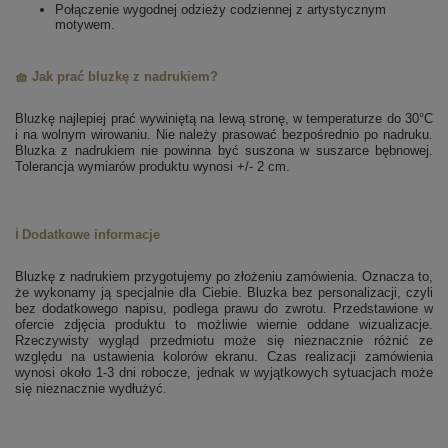
Połączenie wygodnej odzieży codziennej z artystycznym
motywem.
🧺 Jak prać bluzkę z nadrukiem?
Bluzkę najlepiej prać wywiniętą na lewą stronę, w temperaturze do 30°C
i na wolnym wirowaniu. Nie należy prasować bezpośrednio po nadruku.
Bluzka z nadrukiem nie powinna być suszona w suszarce bębnowej.
Tolerancja wymiarów produktu wynosi +/- 2 cm.
ℹ️ Dodatkowe informacje
Bluzkę z nadrukiem przygotujemy po złożeniu zamówienia. Oznacza to,
że wykonamy ją specjalnie dla Ciebie.
Bluzka bez personalizacji, czyli
bez dodatkowego napisu, podlega prawu do zwrotu.
Przedstawione w
ofercie zdjęcia produktu to możliwie wiernie oddane wizualizacje.
Rzeczywisty wygląd przedmiotu może się nieznacznie różnić ze
względu na ustawienia kolorów ekranu.
Czas realizacji zamówienia
wynosi około 1-3 dni robocze, jednak w wyjątkowych sytuacjach może
się nieznacznie wydłużyć.