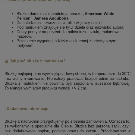
Bluzka damska z reprodukcją obrazu
„American White
Pelican” Jamesa Audubona
.
Damski fason – zwężenie w talii i większy dekolt.
Pod nadrukiem znajduje się tytuł dzieła oraz nazwisko autora.
Dobry pomysł na prezent dla miłośniczki sztuki, malarstwa i
muzeów.
Połączenie wygodnej odzieży codziennej z artystycznym
motywem.
🧺 Jak prać bluzkę z nadrukiem?
Bluzkę najlepiej prać wywiniętą na lewą stronę, w temperaturze do 30°C
i na wolnym wirowaniu. Nie należy prasować bezpośrednio po nadruku.
Bluzka z nadrukiem nie powinna być suszona w suszarce bębnowej.
Tolerancja wymiarów produktu wynosi +/- 2 cm.
ℹ️ Dodatkowe informacje
Bluzkę z nadrukiem przygotujemy po złożeniu zamówienia. Oznacza to,
że wykonamy ją specjalnie dla Ciebie.
Bluzka bez personalizacji, czyli
bez dodatkowego napisu, podlega prawu do zwrotu.
Przedstawione w