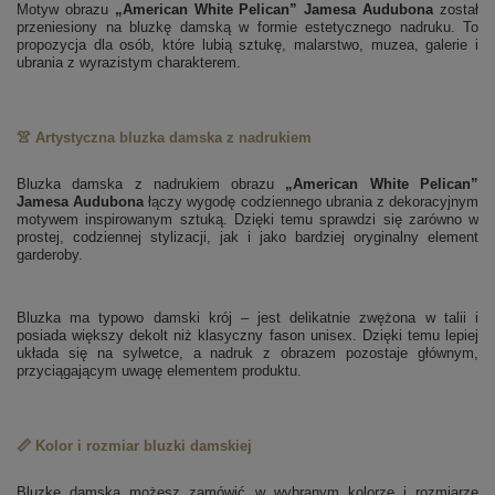
Motyw obrazu
„American White Pelican” Jamesa Audubona
został
przeniesiony na bluzkę damską w formie estetycznego nadruku. To
propozycja dla osób, które lubią sztukę, malarstwo, muzea, galerie i
ubrania z wyrazistym charakterem.
👚 Artystyczna bluzka damska z nadrukiem
Bluzka damska z nadrukiem obrazu
„American White Pelican”
Jamesa Audubona
łączy wygodę codziennego ubrania z dekoracyjnym
motywem inspirowanym sztuką. Dzięki temu sprawdzi się zarówno w
prostej, codziennej stylizacji, jak i jako bardziej oryginalny element
garderoby.
Bluzka ma typowo damski krój – jest delikatnie zwężona w talii i
posiada większy dekolt niż klasyczny fason unisex. Dzięki temu lepiej
układa się na sylwetce, a nadruk z obrazem pozostaje głównym,
przyciągającym uwagę elementem produktu.
📏 Kolor i rozmiar bluzki damskiej
Bluzkę damską możesz zamówić w wybranym kolorze i rozmiarze