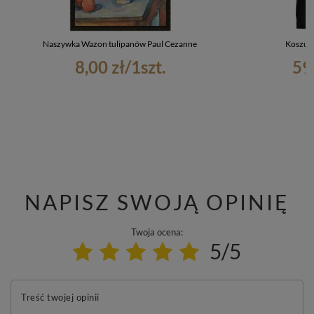
Naszywka Wazon tulipanów Paul Cezanne
Koszulk
8,00 zł
/
1
szt.
59
NAPISZ SWOJĄ OPINIĘ
Twoja ocena:
5/5
Treść twojej opinii