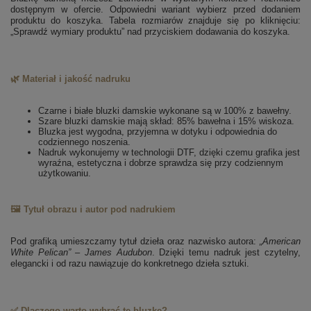
dostępnym w ofercie. Odpowiedni wariant wybierz przed dodaniem
produktu do koszyka. Tabela rozmiarów znajduje się po kliknięciu:
„Sprawdź wymiary produktu” nad przyciskiem dodawania do koszyka.
🌿 Materiał i jakość nadruku
Czarne i białe bluzki damskie wykonane są w 100% z bawełny.
Szare bluzki damskie mają skład: 85% bawełna i 15% wiskoza.
Bluzka jest wygodna, przyjemna w dotyku i odpowiednia do
codziennego noszenia.
Nadruk wykonujemy w technologii DTF, dzięki czemu grafika jest
wyraźna, estetyczna i dobrze sprawdza się przy codziennym
użytkowaniu.
🖼️ Tytuł obrazu i autor pod nadrukiem
Pod grafiką umieszczamy tytuł dzieła oraz nazwisko autora:
„American
White Pelican” – James Audubon
. Dzięki temu nadruk jest czytelny,
elegancki i od razu nawiązuje do konkretnego dzieła sztuki.
✅ Dlaczego warto wybrać tę bluzkę?