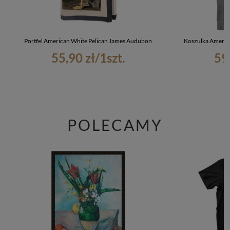
Portfel American White Pelican James Audubon
Koszulka Americ
55,90 zł
/
1
szt.
59
POLECAMY