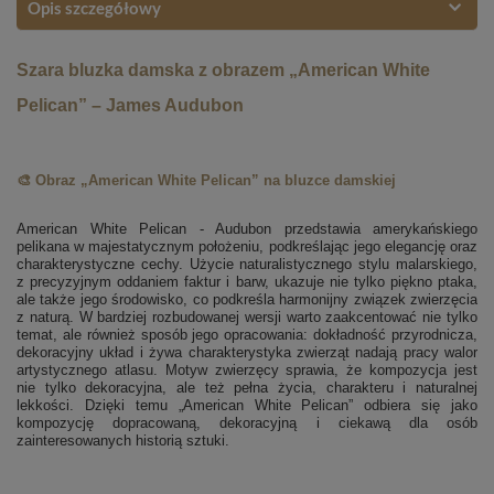
Opis szczegółowy
Szara bluzka damska z obrazem „American White
Pelican” – James Audubon
🎨 Obraz „American White Pelican” na bluzce damskiej
American White Pelican - Audubon przedstawia amerykańskiego
pelikana w majestatycznym położeniu, podkreślając jego elegancję oraz
charakterystyczne cechy. Użycie naturalistycznego stylu malarskiego,
z precyzyjnym oddaniem faktur i barw, ukazuje nie tylko piękno ptaka,
ale także jego środowisko, co podkreśla harmonijny związek zwierzęcia
z naturą. W bardziej rozbudowanej wersji warto zaakcentować nie tylko
temat, ale również sposób jego opracowania: dokładność przyrodnicza,
dekoracyjny układ i żywa charakterystyka zwierząt nadają pracy walor
artystycznego atlasu. Motyw zwierzęcy sprawia, że kompozycja jest
nie tylko dekoracyjna, ale też pełna życia, charakteru i naturalnej
lekkości. Dzięki temu „American White Pelican” odbiera się jako
kompozycję dopracowaną, dekoracyjną i ciekawą dla osób
zainteresowanych historią sztuki.