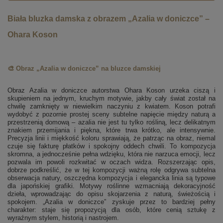
Biała bluzka damska z obrazem „Azalia w doniczce” –
Ohara Koson
🎨 Obraz „Azalia w doniczce” na bluzce damskiej
Obraz Azalia w doniczce autorstwa Ohara Koson urzeka ciszą i
skupieniem na jednym, kruchym motywie, jakby cały świat został na
chwilę zamknięty w niewielkim naczyniu z kwiatem. Koson potrafi
wydobyć z pozornie prostej sceny subtelne napięcie między naturą a
przestrzenią domową – azalia nie jest tu tylko rośliną, lecz delikatnym
znakiem przemijania i piękna, które trwa krótko, ale intensywnie.
Precyzja linii i miękkość koloru sprawiają, że patrząc na obraz, niemal
czuje się fakturę płatków i spokojny oddech chwili. To kompozycja
skromna, a jednocześnie pełna wdzięku, która nie narzuca emocji, lecz
pozwala im powoli rozkwitać w oczach widza. Rozszerzając opis,
dobrze podkreślić, że w tej kompozycji ważną rolę odgrywa subtelna
obserwacja natury, oszczędna kompozycja i elegancka linia są typowe
dla japońskiej grafiki. Motywy roślinne wzmacniają dekoracyjność
dzieła, wprowadzając do opisu skojarzenia z naturą, świeżością i
spokojem. „Azalia w doniczce” zyskuje przez to bardziej pełny
charakter: staje się propozycją dla osób, które cenią sztukę z
wyraźnym stylem, historią i nastrojem.