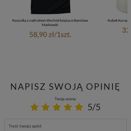
Koszulka z nadrukiem Wschód księżyca Stanisław
Kubek Kuropat
Masłowski
32
58,90 zł
/
1
szt.
NAPISZ SWOJĄ OPINIĘ
Twoja ocena:
5/5
Treść twojej opinii