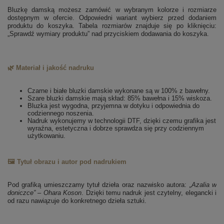
Bluzkę damską możesz zamówić w wybranym kolorze i rozmiarze
dostępnym w ofercie. Odpowiedni wariant wybierz przed dodaniem
produktu do koszyka. Tabela rozmiarów znajduje się po kliknięciu:
„Sprawdź wymiary produktu” nad przyciskiem dodawania do koszyka.
🌿 Materiał i jakość nadruku
Czarne i białe bluzki damskie wykonane są w 100% z bawełny.
Szare bluzki damskie mają skład: 85% bawełna i 15% wiskoza.
Bluzka jest wygodna, przyjemna w dotyku i odpowiednia do
codziennego noszenia.
Nadruk wykonujemy w technologii DTF, dzięki czemu grafika jest
wyraźna, estetyczna i dobrze sprawdza się przy codziennym
użytkowaniu.
🖼️ Tytuł obrazu i autor pod nadrukiem
Pod grafiką umieszczamy tytuł dzieła oraz nazwisko autora:
„Azalia w
doniczce” – Ohara Koson
. Dzięki temu nadruk jest czytelny, elegancki i
od razu nawiązuje do konkretnego dzieła sztuki.