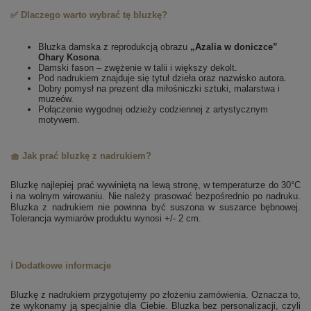
✅ Dlaczego warto wybrać tę bluzkę?
Bluzka damska z reprodukcją obrazu
„Azalia w doniczce”
Ohary Kosona
.
Damski fason – zwężenie w talii i większy dekolt.
Pod nadrukiem znajduje się tytuł dzieła oraz nazwisko autora.
Dobry pomysł na prezent dla miłośniczki sztuki, malarstwa i
muzeów.
Połączenie wygodnej odzieży codziennej z artystycznym
motywem.
🧺 Jak prać bluzkę z nadrukiem?
Bluzkę najlepiej prać wywiniętą na lewą stronę, w temperaturze do 30°C
i na wolnym wirowaniu. Nie należy prasować bezpośrednio po nadruku.
Bluzka z nadrukiem nie powinna być suszona w suszarce bębnowej.
Tolerancja wymiarów produktu wynosi +/- 2 cm.
ℹ️ Dodatkowe informacje
Bluzkę z nadrukiem przygotujemy po złożeniu zamówienia. Oznacza to,
że wykonamy ją specjalnie dla Ciebie.
Bluzka bez personalizacji, czyli