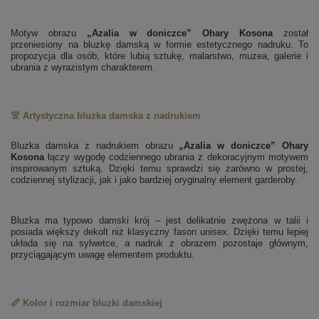
Motyw obrazu
„Azalia w doniczce” Ohary Kosona
został
przeniesiony na bluzkę damską w formie estetycznego nadruku. To
propozycja dla osób, które lubią sztukę, malarstwo, muzea, galerie i
ubrania z wyrazistym charakterem.
👚 Artystyczna bluzka damska z nadrukiem
Bluzka damska z nadrukiem obrazu
„Azalia w doniczce” Ohary
Kosona
łączy wygodę codziennego ubrania z dekoracyjnym motywem
inspirowanym sztuką. Dzięki temu sprawdzi się zarówno w prostej,
codziennej stylizacji, jak i jako bardziej oryginalny element garderoby.
Bluzka ma typowo damski krój – jest delikatnie zwężona w talii i
posiada większy dekolt niż klasyczny fason unisex. Dzięki temu lepiej
układa się na sylwetce, a nadruk z obrazem pozostaje głównym,
przyciągającym uwagę elementem produktu.
📏 Kolor i rozmiar bluzki damskiej