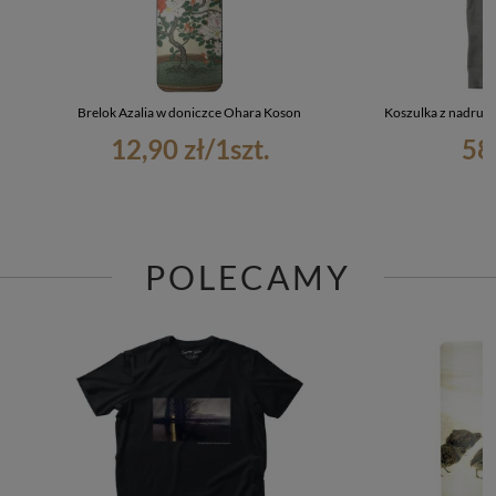
Brelok Azalia w doniczce Ohara Koson
Koszulka z nadruk
12,90 zł
/
1
szt.
58
POLECAMY