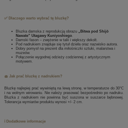
✅ Dlaczego warto wybrać tę bluzkę?
Bluzka damska z reprodukcją obrazu
„Bitwa pod Shijō
Nawate” Utagawy Kuniyoshiego
.
Damski fason – zwężenie w talii i większy dekolt.
Pod nadrukiem znajduje się tytuł dzieła oraz nazwisko autora.
Dobry pomysł na prezent dla miłośniczki sztuki, malarstwa i
muzeów.
Połączenie wygodnej odzieży codziennej z artystycznym
motywem.
🧺 Jak prać bluzkę z nadrukiem?
Bluzkę najlepiej prać wywiniętą na lewą stronę, w temperaturze do 30°C
i na wolnym wirowaniu. Nie należy prasować bezpośrednio po nadruku.
Bluzka z nadrukiem nie powinna być suszona w suszarce bębnowej.
Tolerancja wymiarów produktu wynosi +/- 2 cm.
ℹ️ Dodatkowe informacje