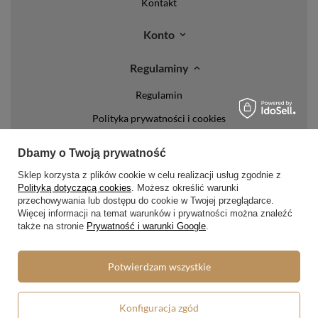
Kontakt
Konto
Regulaminy
Regulamin
Polityka prywatności i cookies
Lista form płatności
Dbamy o Twoją prywatność
Zasady dotyczące zwrotów
Sklep korzysta z plików cookie w celu realizacji usług zgodnie z
Polityką dotyczącą cookies
. Możesz określić warunki
Formy dostawy
przechowywania lub dostępu do cookie w Twojej przeglądarce.
Więcej informacji na temat warunków i prywatności można znaleźć
Media społecznościowe
także na stronie
Prywatność i warunki Google
.
Potwierdzam wszystkie
W sklepie prezentujemy ceny brutto (z VAT).
Konfiguracja zgód