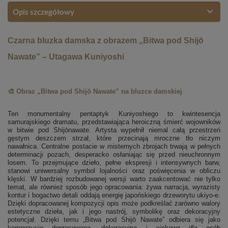
Opis szczegółowy
Czarna bluzka damska z obrazem „Bitwa pod Shijō
Nawate” – Utagawa Kuniyoshi
🎨 Obraz „Bitwa pod Shijō Nawate” na bluzce damskiej
Ten monumentalny pentaptyk Kuniyoshiego to kwintesencja
samurajskiego dramatu, przedstawiająca heroiczną śmierć wojowników
w bitwie pod Shijōnawate. Artysta wypełnił niemal całą przestrzeń
gęstym deszczem strzał, które przecinają mroczne tło niczym
nawałnica. Centralne postacie w misternych zbrojach trwają w pełnych
determinacji pozach, desperacko osłaniając się przed nieuchronnym
losem. To przejmujące dzieło, pełne ekspresji i intensywnych barw,
stanowi uniwersalny symbol lojalności oraz poświęcenia w obliczu
klęski. W bardziej rozbudowanej wersji warto zaakcentować nie tylko
temat, ale również sposób jego opracowania: żywa narracja, wyrazisty
kontur i bogactwo detali oddają energię japońskiego drzeworytu ukiyo-e.
Dzięki dopracowanej kompozycji opis może podkreślać zarówno walory
estetyczne dzieła, jak i jego nastrój, symbolikę oraz dekoracyjny
potencjał. Dzięki temu „Bitwa pod Shijō Nawate” odbiera się jako
kompozycję dopracowaną, dekoracyjną i ciekawą dla osób