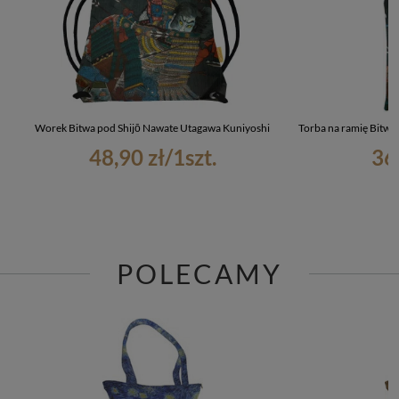
Worek Bitwa pod Shijō Nawate Utagawa Kuniyoshi
Torba na ramię Bitwa
48,90 zł
/
1
szt.
36
POLECAMY