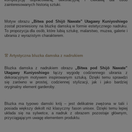
zainteresowanych historią sztuki.
Motyw obrazu
„Bitwa pod Shijō Nawate” Utagawy Kuniyoshiego
został przeniesiony na bluzkę damską w formie estetycznego nadruku.
To propozycja dla osób, które lubią sztukę, malarstwo, muzea, galerie i
ubrania z wyrazistym charakterem.
👚 Artystyczna bluzka damska z nadrukiem
Bluzka damska z nadrukiem obrazu
„Bitwa pod Shijō Nawate”
Utagawy Kuniyoshiego
łączy wygodę codziennego ubrania z
dekoracyjnym motywem inspirowanym sztuką. Dzięki temu sprawdzi
się zarówno w prostej, codziennej stylizacji, jak i jako bardziej
oryginalny element garderoby.
Bluzka ma typowo damski krój – jest delikatnie zwężona w talii i
posiada większy dekolt niż klasyczny fason unisex. Dzięki temu lepiej
układa się na sylwetce, a nadruk z obrazem pozostaje głównym,
przyciągającym uwagę elementem produktu.