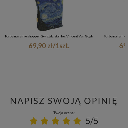
Torba na ramię shopper Gwiaździsta Noc Vincent Van Gogh
Torba na ramię 
69,90 zł
/
1
szt.
69
NAPISZ SWOJĄ OPINIĘ
Twoja ocena:
5/5