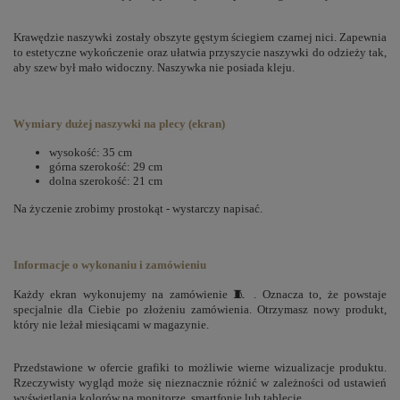
Krawędzie naszywki zostały obszyte gęstym ściegiem czarnej nici. Zapewnia
to estetyczne wykończenie oraz ułatwia przyszycie naszywki do odzieży tak,
aby szew był mało widoczny. Naszywka nie posiada kleju.
Wymiary dużej naszywki na plecy (ekran)
wysokość: 35 cm
górna szerokość: 29 cm
dolna szerokość: 21 cm
Na życzenie zrobimy prostokąt - wystarczy napisać.
Informacje o wykonaniu i zamówieniu
Każdy ekran wykonujemy na zamówienie 🧵
. Oznacza to, że powstaje
specjalnie dla Ciebie po złożeniu zamówienia. Otrzymasz nowy produkt,
który nie leżał miesiącami w magazynie.
Przedstawione w ofercie grafiki to możliwie wierne wizualizacje produktu.
Rzeczywisty wygląd może się nieznacznie różnić w zależności od ustawień
wyświetlania kolorów na monitorze, smartfonie lub tablecie.