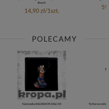
Bosch
59
14,90 zł
/
1
szt.
POLECAMY
Naszywka SALVADOR DALI 03
Torba na ramię 