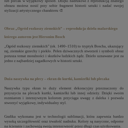
lub plecak w wyjątkowy sposób. Dzięki nadrukowi z reprodukcją znanego
obrazu możesz nosić przy sobie fragment historii sztuki i nadać swojej
stylizacji artystycznego charakteru 🎨
Obraz „Ogród rozkoszy ziemskich” – reprodukcja dzieła malarskiego
którego autorem jest Hieronim Bosch
„Ogród rozkoszy ziemskich” (ok. 1490–1510) to tryptyk Boscha, ukazujący
raj, ziemskie grzechy i piekło. Pełen dziwacznych stworzeń i symboli obraz
porusza temat moralności i skutków ludzkich żądz. Dzieło uznawane jest za
jedno z najbardziej zagadkowych w historii sztuki.
Duża naszywka na plecy – ekran do kurtki, kamizelki lub plecaka
Naszywka typu ekran to duży element dekoracyjny przeznaczony do
przyszycia na plecach kurtki, kamizelki lub innej odzieży. Dzięki swoim
rozmiarom i intensywnym kolorom przyciąga uwagę z daleka i pozwala
stworzyć wyjątkowy, indywidualny styl.
Grafika wykonana jest w technologii sublimacji, która zapewnia bardzo
wysoką szczegółowość oraz trwałość nadruku. Kolory są nasycone, odporne
na ścieranie i zachowują swoją intensywność przez długi czas użytkowania.