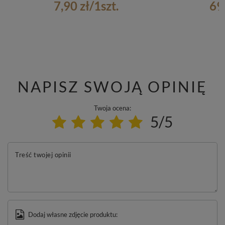
7,90 zł
/
1
szt.
69
NAPISZ SWOJĄ OPINIĘ
Twoja ocena:
5/5
Treść twojej opinii
Dodaj własne zdjęcie produktu: