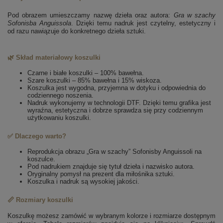
Pod obrazem umieszczamy nazwę dzieła oraz autora:
Gra w szachy
Sofonisba Anguissola
. Dzięki temu nadruk jest czytelny, estetyczny i
od razu nawiązuje do konkretnego dzieła sztuki.
🌿 Skład materiałowy koszulki
Czarne i białe koszulki – 100% bawełna.
Szare koszulki – 85% bawełna i 15% wiskoza.
Koszulka jest wygodna, przyjemna w dotyku i odpowiednia do
codziennego noszenia.
Nadruk wykonujemy w technologii DTF. Dzięki temu grafika jest
wyraźna, estetyczna i dobrze sprawdza się przy codziennym
użytkowaniu koszulki.
✅ Dlaczego warto?
Reprodukcja obrazu „Gra w szachy” Sofonisby Anguissoli na
koszulce.
Pod nadrukiem znajduje się tytuł dzieła i nazwisko autora.
Oryginalny pomysł na prezent dla miłośnika sztuki.
Koszulka i nadruk są wysokiej jakości.
📏 Rozmiary koszulki
Koszulkę możesz zamówić w wybranym kolorze i rozmiarze dostępnym