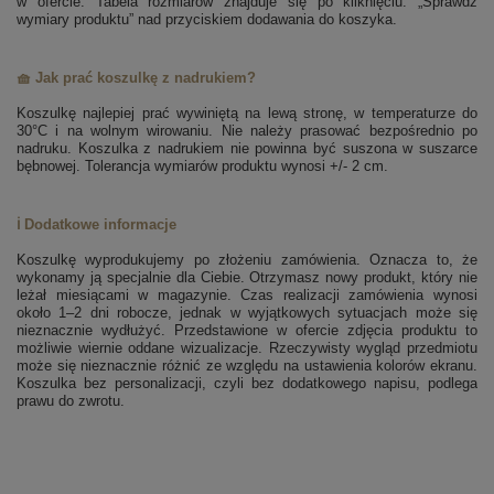
w ofercie. Tabela rozmiarów znajduje się po kliknięciu: „Sprawdź
wymiary produktu” nad przyciskiem dodawania do koszyka.
🧺 Jak prać koszulkę z nadrukiem?
Koszulkę najlepiej prać wywiniętą na lewą stronę, w temperaturze do
30°C i na wolnym wirowaniu. Nie należy prasować bezpośrednio po
nadruku. Koszulka z nadrukiem nie powinna być suszona w suszarce
bębnowej. Tolerancja wymiarów produktu wynosi +/- 2 cm.
ℹ️ Dodatkowe informacje
Koszulkę wyprodukujemy po złożeniu zamówienia. Oznacza to, że
wykonamy ją specjalnie dla Ciebie. Otrzymasz nowy produkt, który nie
leżał miesiącami w magazynie. Czas realizacji zamówienia wynosi
około 1–2 dni robocze, jednak w wyjątkowych sytuacjach może się
nieznacznie wydłużyć. Przedstawione w ofercie zdjęcia produktu to
możliwie wiernie oddane wizualizacje. Rzeczywisty wygląd przedmiotu
może się nieznacznie różnić ze względu na ustawienia kolorów ekranu.
Koszulka bez personalizacji, czyli bez dodatkowego napisu, podlega
prawu do zwrotu.