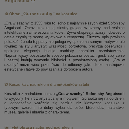
Anguissola 👕
„Gra w szachy”
🎨 Obraz
na koszulce
„Gra w szachy” z 1555 roku to jedno z najsłynniejszych dzieł Sofonisby
Anguissoli. Obraz ukazuje jej siostry grające w szachy, podkreślając
intelektualne zainteresowania kobiet. Żywa ekspresja twarzy i dbałość o
detale czynią tę scenę wyjątkowo autentyczną. Dłuższy opis powinien
pokazać, że siła tej pracy nie polega wyłącznie na samym motywie, ale
również na stylu artysty: wrażliwość portretowa, precyzja obserwacji i
spokojna elegancja budują osobisty charakter przedstawienia.
Najważniejszy pozostaje tu sposób pokazania postaci: gest, spojrzenie
i nastrój budują wrażenie bliskości z przedstawioną osobą. „Gra w
szachy” może więc przemówić do odbiorcy jako dzieło nastrojowe,
estetyczne i łatwe do powiązania z dorobkiem autora.
👕 Koszulka z nadrukiem dla miłośników sztuki
Koszulka z nadrukiem obrazu
„Gra w szachy” Sofonisby Anguissoli
to wygodny T-shirt z artystycznym motywem. Sprawdzi się na co dzień,
a jednocześnie wyróżnia się bardziej niż klasyczna koszulka z
typowym wzorem. To dobry wybór dla osób, które lubią malarstwo,
muzea, galerie i ubrania z charakterem.
🖼️ Tytuł obrazu i autor pod nadrukiem