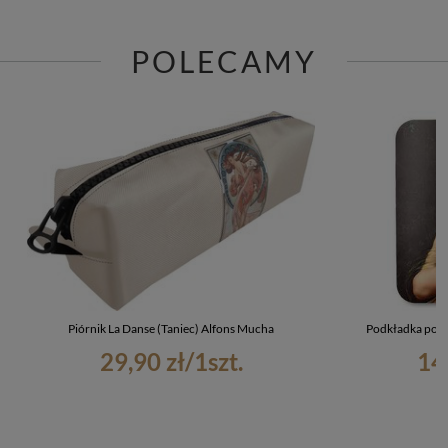
POLECAMY
Piórnik La Danse (Taniec) Alfons Mucha
Podkładka pod k
29,90 zł
/
1
szt.
14