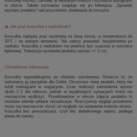
Koszulkę możesz zamówić w wybranym kolorze i rozmiarze dostępnym
w ofercie. Tabela rozmiarów znajduje się po kliknięciu: „Sprawdź
wymiary produktu” nad przyciskiem dodawania do koszyka.
🧺 Jak prać koszulkę z nadrukiem?
Koszulkę najlepiej prać wywiniętą na lewą stronę, w temperaturze do
30°C i na wolnym wirowaniu. Nie należy prasować bezpośrednio po
nadruku. Koszulka z nadrukiem nie powinna być suszona w suszarce
bębnowej. Tolerancja wymiarów produktu wynosi +/- 2 cm.
ℹ️ Dodatkowe informacje
Koszulkę wyprodukujemy po złożeniu zamówienia. Oznacza to, że
wykonamy ją specjalnie dla Ciebie. Otrzymasz nowy produkt, który nie
leżał miesiącami w magazynie. Czas realizacji zamówienia wynosi
około 1–2 dni robocze, jednak w wyjątkowych sytuacjach może się
nieznacznie wydłużyć. Przedstawione w ofercie zdjęcia produktu to
możliwie wiernie oddane wizualizacje. Rzeczywisty wygląd przedmiotu
może się nieznacznie różnić ze względu na ustawienia kolorów ekranu.
Koszulka bez personalizacji, czyli bez dodatkowego napisu, podlega
prawu do zwrotu.