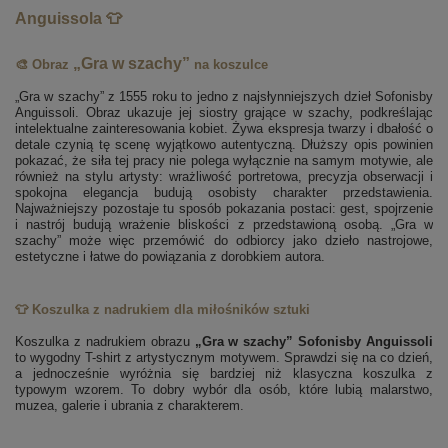
Anguissola 👕
„Gra w szachy”
🎨 Obraz
na koszulce
„Gra w szachy” z 1555 roku to jedno z najsłynniejszych dzieł Sofonisby
Anguissoli. Obraz ukazuje jej siostry grające w szachy, podkreślając
intelektualne zainteresowania kobiet. Żywa ekspresja twarzy i dbałość o
detale czynią tę scenę wyjątkowo autentyczną. Dłuższy opis powinien
pokazać, że siła tej pracy nie polega wyłącznie na samym motywie, ale
również na stylu artysty: wrażliwość portretowa, precyzja obserwacji i
spokojna elegancja budują osobisty charakter przedstawienia.
Najważniejszy pozostaje tu sposób pokazania postaci: gest, spojrzenie
i nastrój budują wrażenie bliskości z przedstawioną osobą. „Gra w
szachy” może więc przemówić do odbiorcy jako dzieło nastrojowe,
estetyczne i łatwe do powiązania z dorobkiem autora.
👕 Koszulka z nadrukiem dla miłośników sztuki
Koszulka z nadrukiem obrazu
„Gra w szachy” Sofonisby Anguissoli
to wygodny T-shirt z artystycznym motywem. Sprawdzi się na co dzień,
a jednocześnie wyróżnia się bardziej niż klasyczna koszulka z
typowym wzorem. To dobry wybór dla osób, które lubią malarstwo,
muzea, galerie i ubrania z charakterem.