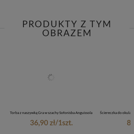
PRODUKTY Z TYM
OBRAZEM
Torba z naszywką Gra w szachy Sofonisba Anguissola
Ściereczka do okular
36,90 zł
/
1
szt.
8,