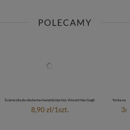
POLECAMY
Ściereczka do okularów Gwiaździsta Noc Vincent Van Gogh
Torba na ra
8,90 zł
/
1
szt.
36