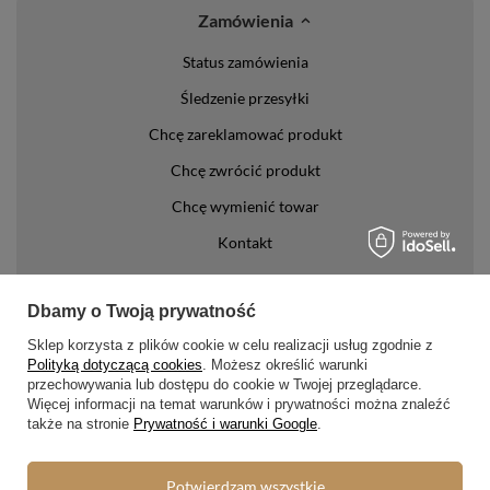
Zamówienia
Status zamówienia
Śledzenie przesyłki
Chcę zareklamować produkt
Chcę zwrócić produkt
Chcę wymienić towar
Kontakt
Konto
Dbamy o Twoją prywatność
Regulaminy
Sklep korzysta z plików cookie w celu realizacji usług zgodnie z
Polityką dotyczącą cookies
. Możesz określić warunki
Regulamin
przechowywania lub dostępu do cookie w Twojej przeglądarce.
Więcej informacji na temat warunków i prywatności można znaleźć
Polityka prywatności i cookies
także na stronie
Prywatność i warunki Google
.
Lista form płatności
Potwierdzam wszystkie