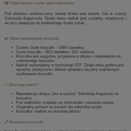
🖼️ Tytuł obrazu i autor pod nadrukiem
Pod obrazem umieszczamy nazwę dzieła oraz autora:
Gra w szachy
Sofonisba Anguissola
. Dzięki temu nadruk jest czytelny, estetyczny i
od razu nawiązuje do konkretnego dzieła sztuki.
🌿 Skład materiałowy koszulki
Czarne i białe koszulki – 100% bawełna.
Szare koszulki – 85% bawełna i 15% wiskoza.
Koszulka jest wygodna, przyjemna w dotyku i odpowiednia do
codziennego noszenia.
Nadruk wykonujemy w technologii DTF. Dzięki temu grafika jest
wyraźna, estetyczna i dobrze sprawdza się przy codziennym
użytkowaniu koszulki.
✅ Dlaczego warto?
Reprodukcja obrazu „Gra w szachy” Sofonisby Anguissoli na
koszulce.
Pod nadrukiem znajduje się tytuł dzieła i nazwisko autora.
Oryginalny pomysł na prezent dla miłośnika sztuki.
Koszulka i nadruk są wysokiej jakości.
📏 Rozmiary koszulki