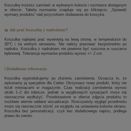
Koszulkę możesz zamówić w wybranym kolorze i rozmiarze dostępnym
w ofercie. Tabela rozmiarów znajduje się po kliknięciu: „Sprawdź
wymiary produktu” nad przyciskiem dodawania do koszyka.
🧺 Jak prać koszulkę z nadrukiem?
Koszulkę najlepiej prać wywiniętą na lewą stronę, w temperaturze do
30°C i na wolnym wirowaniu. Nie należy prasować bezpośrednio po
nadruku. Koszulka z nadrukiem nie powinna być suszona w suszarce
bębnowej. Tolerancja wymiarów produktu wynosi +/- 2 cm.
ℹ️ Dodatkowe informacje
Koszulkę wyprodukujemy po złożeniu zamówienia. Oznacza to, że
wykonamy ją specjalnie dla Ciebie. Otrzymasz nowy produkt, który nie
leżał miesiącami w magazynie. Czas realizacji zamówienia wynosi
około 1–2 dni robocze, jednak w wyjątkowych sytuacjach może się
nieznacznie wydłużyć. Przedstawione w ofercie zdjęcia produktu to
możliwie wiernie oddane wizualizacje. Rzeczywisty wygląd przedmiotu
może się nieznacznie różnić ze względu na ustawienia kolorów ekranu.
Koszulka bez personalizacji, czyli bez dodatkowego napisu, podlega
prawu do zwrotu.