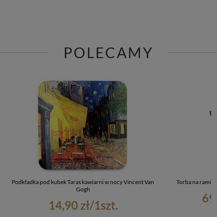
POLECAMY
Podkładka pod kubek Taras kawiarni w nocy Vincent Van
Torba na ramię 
Gogh
69
14,90 zł
/
1
szt.