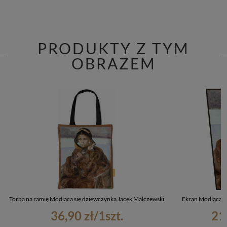
PRODUKTY Z TYM
OBRAZEM
Torba na ramię Modląca się dziewczynka Jacek Malczewski
Ekran Modląca s
36,90 zł
/
1
szt.
21