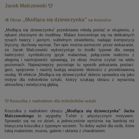
Jacek Malczewski 👕
„Modląca się dziewczynka”
🎨 Obraz
na koszulce
„Modląca się dziewczynka” przedstawia młodą postać w skupieniu, z
rękami złożonymi do modlitwy. Malarz koncentruje się na delikatnych
rysach twarzy i jasnym, subtelnym oświetleniu, nadając kompozycji
liryczny, duchowy wymiar. Ten opis można wzmocnić przez wskazanie,
że Jacek Malczewski wykorzystuje tu środki typowe dla swojej
twórczości: symboliczny język malarstwa, połączenie realizmu z
alegorią i nastrojowość sprawiają, że obraz można czytać na wielu
poziomach. Najważniejszy pozostaje tu sposób pokazania postaci:
gest, spojrzenie i nastrój budują wrażenie bliskości z przedstawioną
osobą. W efekcie „Modląca się dziewczynka” dobrze sprawdza się jako
motyw dla miłośników sztuki, którzy szukają obrazu z wyrazistą
atmosferą i estetyczną głębią.
👕 Koszulka z nadrukiem dla miłośników sztuki
Koszulka z nadrukiem obrazu
„Modląca się dziewczynka” Jacka
Malczewskiego
to wygodny T-shirt z artystycznym motywem.
Sprawdzi się na co dzień, a jednocześnie wyróżnia się bardziej niż
klasyczna koszulka z typowym wzorem. To dobry wybór dla osób, które
lubią malarstwo, muzea, galerie i ubrania z charakterem.