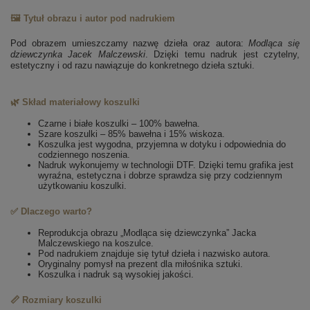
🖼️ Tytuł obrazu i autor pod nadrukiem
Pod obrazem umieszczamy nazwę dzieła oraz autora:
Modląca się
dziewczynka
Jacek Malczewski
. Dzięki temu nadruk jest czytelny,
estetyczny i od razu nawiązuje do konkretnego dzieła sztuki.
🌿 Skład materiałowy koszulki
Czarne i białe koszulki – 100% bawełna.
Szare koszulki – 85% bawełna i 15% wiskoza.
Koszulka jest wygodna, przyjemna w dotyku i odpowiednia do
codziennego noszenia.
Nadruk wykonujemy w technologii DTF. Dzięki temu grafika jest
wyraźna, estetyczna i dobrze sprawdza się przy codziennym
użytkowaniu koszulki.
✅ Dlaczego warto?
Reprodukcja obrazu „Modląca się dziewczynka” Jacka
Malczewskiego na koszulce.
Pod nadrukiem znajduje się tytuł dzieła i nazwisko autora.
Oryginalny pomysł na prezent dla miłośnika sztuki.
Koszulka i nadruk są wysokiej jakości.
📏 Rozmiary koszulki