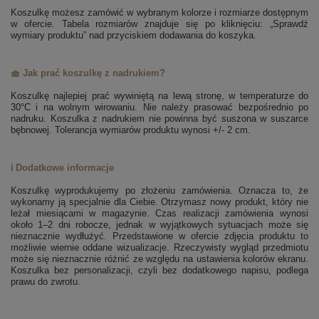
Koszulkę możesz zamówić w wybranym kolorze i rozmiarze dostępnym
w ofercie. Tabela rozmiarów znajduje się po kliknięciu: „Sprawdź
wymiary produktu” nad przyciskiem dodawania do koszyka.
🧺 Jak prać koszulkę z nadrukiem?
Koszulkę najlepiej prać wywiniętą na lewą stronę, w temperaturze do
30°C i na wolnym wirowaniu. Nie należy prasować bezpośrednio po
nadruku. Koszulka z nadrukiem nie powinna być suszona w suszarce
bębnowej. Tolerancja wymiarów produktu wynosi +/- 2 cm.
ℹ️ Dodatkowe informacje
Koszulkę wyprodukujemy po złożeniu zamówienia. Oznacza to, że
wykonamy ją specjalnie dla Ciebie. Otrzymasz nowy produkt, który nie
leżał miesiącami w magazynie. Czas realizacji zamówienia wynosi
około 1–2 dni robocze, jednak w wyjątkowych sytuacjach może się
nieznacznie wydłużyć. Przedstawione w ofercie zdjęcia produktu to
możliwie wiernie oddane wizualizacje. Rzeczywisty wygląd przedmiotu
może się nieznacznie różnić ze względu na ustawienia kolorów ekranu.
Koszulka bez personalizacji, czyli bez dodatkowego napisu, podlega
prawu do zwrotu.