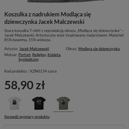
Koszulka z nadrukiem Modląca się
dziewczynka Jacek Malczewski
Szara koszulka T-shirt z reprodukcją obrazu „Modląca się dziewczynka” –
Jacek Malczewski. Artystyczny wzór inspirowany malarstwem. Materiał:
85% bawełna, 15% wiskoza.
Artysta:
Jacek Malczewski
Obraz:
Modląca sie dziewczynka
Motyw:
Portret
,
Religijny
,
Kobieta
,
Symboliczny
Kod produktu :
KZN0134 szara
58,90 zł
Sprawdź wymiary produktu