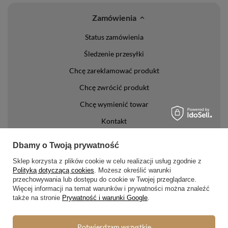
Zamówienia
Status zamówienia
Śledzenie przesyłki
Chcę zareklamować produkt
Chcę zwrócić produkt
Chcę wymienić towar
Kontakt
Konto
Dbamy o Twoją prywatność
Sklep korzysta z plików cookie w celu realizacji usług zgodnie z
Regulaminy
Polityką dotyczącą cookies
. Możesz określić warunki
przechowywania lub dostępu do cookie w Twojej przeglądarce.
Regulamin
Więcej informacji na temat warunków i prywatności można znaleźć
także na stronie
Prywatność i warunki Google
.
Polityka prywatności i cookies
Lista form płatności
Potwierdzam wszystkie