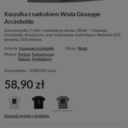
Koszulka z nadrukiem Woda Giuseppe
Arcimboldo
Szara koszulka T-shirt z reprodukcją obrazu „Woda” – Giuseppe
Arcimboldo. Artystyczny wzór inspirowany malarstwem. Materiał: 85%
bawełna, 15% wiskoza.
Artysta:
Giuseppe Arcimboldo
Obraz:
Woda
Motyw:
Portret
,
Fantastyczny
,
Natura
,
Symboliczny
Kod produktu :
KZN0302 szara
58,90 zł
Sprawdź wymiary produktu