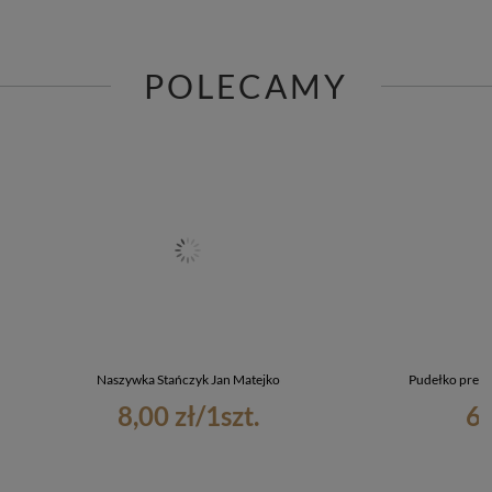
POLECAMY
Naszywka Stańczyk Jan Matejko
Pudełko preze
8,00 zł
/
1
szt.
6,