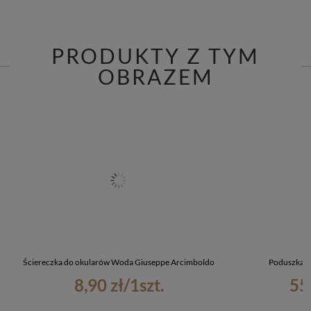
PRODUKTY Z TYM
OBRAZEM
Ściereczka do okularów Woda Giuseppe Arcimboldo
Poduszka 
8,90 zł
/
1
szt.
55