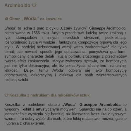
Arcimboldo 👕
„Woda”
🎨 Obraz
na koszulce
„Woda” to jedna z prac z cyklu „Cztery żywioły” Giuseppe Arcimboldo,
namalowana w 1566 roku. Artysta przedstawił ludzką twarz złożoną z
ryb, skorupiaków i innych morskich stworzeń, podkreślając
różnorodność życia w wodzie i fantazyjną kompozycję typową dla jego
stylu. W bardziej rozbudowanej wersji warto zaakcentować nie tylko
temat, ale również sposób jego opracowania: pomysłowa gra form,
symboliczny charakter detali i iluzja portretu złożonego z przedmiotów
tworzą efekt zaskoczenia. Motyw zwierzęcy sprawia, że kompozycja
jest nie tylko dekoracyjna, ale też pełna życia, charakteru i naturalnej
lekkości. Dzięki temu „Woda” odbiera się jako kompozycję
dopracowaną, dekoracyjną i ciekawą dla osób zainteresowanych
historią sztuki.
👕 Koszulka z nadrukiem dla miłośników sztuki
Koszulka z nadrukiem obrazu
„Woda” Giuseppe Arcimbolda
to
wygodny T-shirt z artystycznym motywem. Sprawdzi się na co dzień, a
jednocześnie wyróżnia się bardziej niż klasyczna koszulka z typowym
wzorem. To dobry wybór dla osób, które lubią malarstwo, muzea, galerie
i ubrania z charakterem.