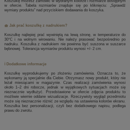
Koszulkę możesz zamówić w wybranym kolorze i rozmiarze dostępnym
w ofercie. Tabela rozmiarów znajduje się po kliknięciu: „Sprawdź
wymiary produktu” nad przyciskiem dodawania do koszyka.
🧺 Jak prać koszulkę z nadrukiem?
Koszulkę najlepiej prać wywiniętą na lewą stronę, w temperaturze do
30°C i na wolnym wirowaniu. Nie należy prasować bezpośrednio po
nadruku. Koszulka z nadrukiem nie powinna być suszona w suszarce
bębnowej. Tolerancja wymiarów produktu wynosi +/- 2 cm.
ℹ️ Dodatkowe informacje
Koszulkę wyprodukujemy po złożeniu zamówienia. Oznacza to, że
wykonamy ją specjalnie dla Ciebie. Otrzymasz nowy produkt, który nie
leżał miesiącami w magazynie. Czas realizacji zamówienia wynosi
około 1–2 dni robocze, jednak w wyjątkowych sytuacjach może się
nieznacznie wydłużyć. Przedstawione w ofercie zdjęcia produktu to
możliwie wiernie oddane wizualizacje. Rzeczywisty wygląd przedmiotu
może się nieznacznie różnić ze względu na ustawienia kolorów ekranu.
Koszulka bez personalizacji, czyli bez dodatkowego napisu, podlega
prawu do zwrotu.