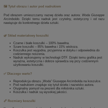
🖼️ Tytuł obrazu i autor pod nadrukiem
Pod obrazem umieszczamy nazwę dzieła oraz autora:
Woda
Giuseppe
Arcimboldo
. Dzięki temu nadruk jest czytelny, estetyczny i od razu
nawiązuje do konkretnego dzieła sztuki.
🌿 Skład materiałowy koszulki
Czarne i białe koszulki – 100% bawełna.
Szare koszulki – 85% bawełna i 15% wiskoza.
Koszulka jest wygodna, przyjemna w dotyku i odpowiednia do
codziennego noszenia.
Nadruk wykonujemy w technologii DTF. Dzięki temu grafika jest
wyraźna, estetyczna i dobrze sprawdza się przy codziennym
użytkowaniu koszulki.
✅ Dlaczego warto?
Reprodukcja obrazu „Woda” Giuseppe Arcimbolda na koszulce.
Pod nadrukiem znajduje się tytuł dzieła i nazwisko autora.
Oryginalny pomysł na prezent dla miłośnika sztuki.
Koszulka i nadruk są wysokiej jakości.
📏 Rozmiary koszulki