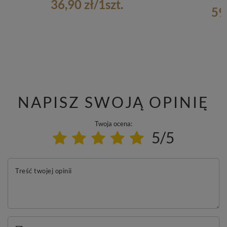
36,90 zł
/
1
szt.
59
NAPISZ SWOJĄ OPINIĘ
Twoja ocena:
5/5
Treść twojej opinii