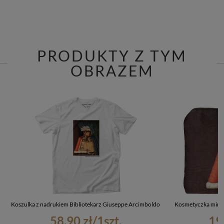
PRODUKTY Z TYM
OBRAZEM
Koszulka z nadrukiem Bibliotekarz Giuseppe Arcimboldo
Kosmetyczka mini 
58,90 zł
/
1
szt.
19