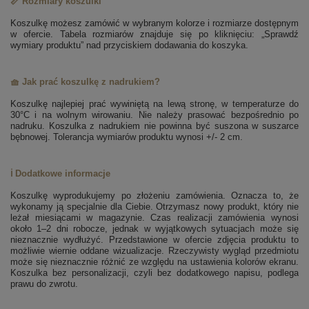
📏 Rozmiary koszulki
Koszulkę możesz zamówić w wybranym kolorze i rozmiarze dostępnym
w ofercie. Tabela rozmiarów znajduje się po kliknięciu: „Sprawdź
wymiary produktu” nad przyciskiem dodawania do koszyka.
🧺 Jak prać koszulkę z nadrukiem?
Koszulkę najlepiej prać wywiniętą na lewą stronę, w temperaturze do
30°C i na wolnym wirowaniu. Nie należy prasować bezpośrednio po
nadruku. Koszulka z nadrukiem nie powinna być suszona w suszarce
bębnowej. Tolerancja wymiarów produktu wynosi +/- 2 cm.
ℹ️ Dodatkowe informacje
Koszulkę wyprodukujemy po złożeniu zamówienia. Oznacza to, że
wykonamy ją specjalnie dla Ciebie. Otrzymasz nowy produkt, który nie
leżał miesiącami w magazynie. Czas realizacji zamówienia wynosi
około 1–2 dni robocze, jednak w wyjątkowych sytuacjach może się
nieznacznie wydłużyć. Przedstawione w ofercie zdjęcia produktu to
możliwie wiernie oddane wizualizacje. Rzeczywisty wygląd przedmiotu
może się nieznacznie różnić ze względu na ustawienia kolorów ekranu.
Koszulka bez personalizacji, czyli bez dodatkowego napisu, podlega
prawu do zwrotu.