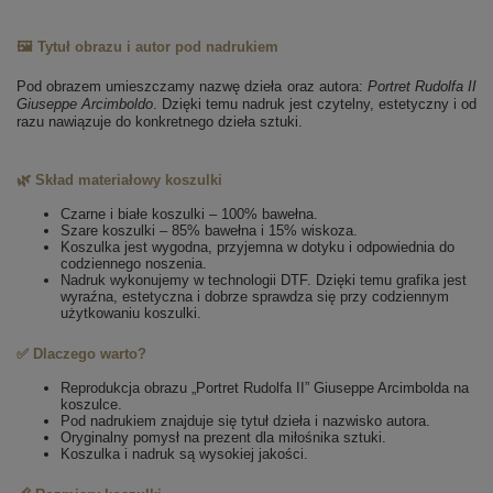
🖼️ Tytuł obrazu i autor pod nadrukiem
Pod obrazem umieszczamy nazwę dzieła oraz autora:
Portret Rudolfa II
Giuseppe Arcimboldo
. Dzięki temu nadruk jest czytelny, estetyczny i od
razu nawiązuje do konkretnego dzieła sztuki.
🌿 Skład materiałowy koszulki
Czarne i białe koszulki – 100% bawełna.
Szare koszulki – 85% bawełna i 15% wiskoza.
Koszulka jest wygodna, przyjemna w dotyku i odpowiednia do
codziennego noszenia.
Nadruk wykonujemy w technologii DTF. Dzięki temu grafika jest
wyraźna, estetyczna i dobrze sprawdza się przy codziennym
użytkowaniu koszulki.
✅ Dlaczego warto?
Reprodukcja obrazu „Portret Rudolfa II” Giuseppe Arcimbolda na
koszulce.
Pod nadrukiem znajduje się tytuł dzieła i nazwisko autora.
Oryginalny pomysł na prezent dla miłośnika sztuki.
Koszulka i nadruk są wysokiej jakości.