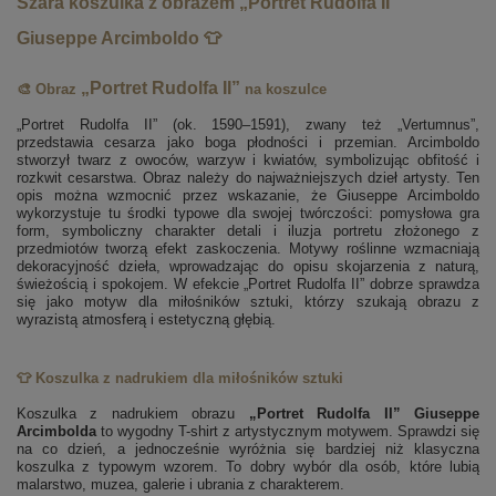
Szara koszulka z obrazem „Portret Rudolfa II”
Giuseppe Arcimboldo 👕
„Portret Rudolfa II”
🎨 Obraz
na koszulce
„Portret Rudolfa II” (ok. 1590–1591), zwany też „Vertumnus”,
przedstawia cesarza jako boga płodności i przemian. Arcimboldo
stworzył twarz z owoców, warzyw i kwiatów, symbolizując obfitość i
rozkwit cesarstwa. Obraz należy do najważniejszych dzieł artysty. Ten
opis można wzmocnić przez wskazanie, że Giuseppe Arcimboldo
wykorzystuje tu środki typowe dla swojej twórczości: pomysłowa gra
form, symboliczny charakter detali i iluzja portretu złożonego z
przedmiotów tworzą efekt zaskoczenia. Motywy roślinne wzmacniają
dekoracyjność dzieła, wprowadzając do opisu skojarzenia z naturą,
świeżością i spokojem. W efekcie „Portret Rudolfa II” dobrze sprawdza
się jako motyw dla miłośników sztuki, którzy szukają obrazu z
wyrazistą atmosferą i estetyczną głębią.
👕 Koszulka z nadrukiem dla miłośników sztuki
Koszulka z nadrukiem obrazu
„Portret Rudolfa II” Giuseppe
Arcimbolda
to wygodny T-shirt z artystycznym motywem. Sprawdzi się
na co dzień, a jednocześnie wyróżnia się bardziej niż klasyczna
koszulka z typowym wzorem. To dobry wybór dla osób, które lubią
malarstwo, muzea, galerie i ubrania z charakterem.