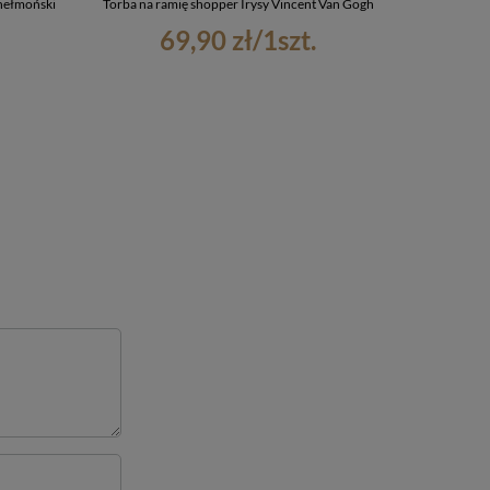
hełmoński
Torba na ramię shopper Irysy Vincent Van Gogh
Podkładka po
69,90 zł
/
1
szt.