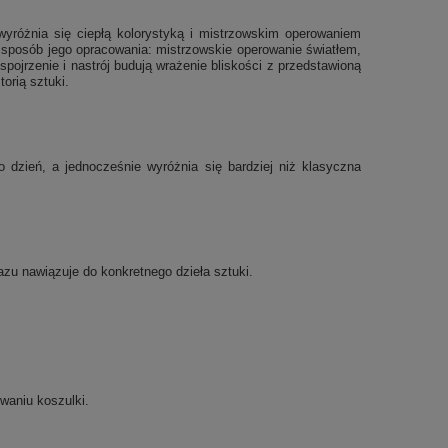
 wyróżnia się ciepłą kolorystyką i mistrzowskim operowaniem
ż sposób jego opracowania: mistrzowskie operowanie światłem,
pojrzenie i nastrój budują wrażenie bliskości z przedstawioną
orią sztuki.
dzień, a jednocześnie wyróżnia się bardziej niż klasyczna
razu nawiązuje do konkretnego dzieła sztuki.
waniu koszulki.