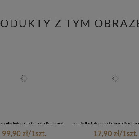
RODUKTY Z TYM OBRAZ
aszywką Autoportret z Saskią Rembrandt
Podkładka Autoportret z Saskią Rembra
99,90 zł
/
1
szt.
17,90 zł
/
1
szt.