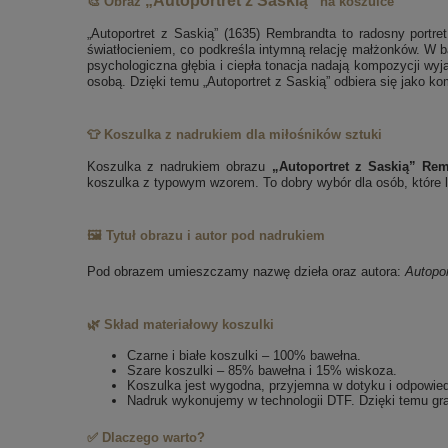
„Autoportret z Saskią”
🎨 Obraz
na koszulce
„Autoportret z Saskią” (1635) Rembrandta to radosny portre
światłocieniem, co podkreśla intymną relację małżonków. W b
psychologiczna głębia i ciepła tonacja nadają kompozycji wyj
osobą. Dzięki temu „Autoportret z Saskią” odbiera się jako k
👕 Koszulka z nadrukiem dla miłośników sztuki
Koszulka z nadrukiem obrazu
„Autoportret z Saskią” Re
koszulka z typowym wzorem. To dobry wybór dla osób, które lu
🖼️ Tytuł obrazu i autor pod nadrukiem
Pod obrazem umieszczamy nazwę dzieła oraz autora:
Autopor
🌿 Skład materiałowy koszulki
Czarne i białe koszulki – 100% bawełna.
Szare koszulki – 85% bawełna i 15% wiskoza.
Koszulka jest wygodna, przyjemna w dotyku i odpowie
Nadruk wykonujemy w technologii DTF. Dzięki temu gra
✅ Dlaczego warto?