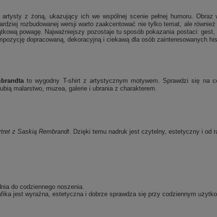
t artysty z żoną, ukazujący ich we wspólnej scenie pełnej humoru. Obraz
ardziej rozbudowanej wersji warto zaakcentować nie tylko temat, ale równie
ątkową powagę. Najważniejszy pozostaje tu sposób pokazania postaci: gest, s
ompozycję dopracowaną, dekoracyjną i ciekawą dla osób zainteresowanych hist
mbrandta
to wygodny T-shirt z artystycznym motywem. Sprawdzi się na co 
bią malarstwo, muzea, galerie i ubrania z charakterem.
tret z Saskią
Rembrandt
. Dzięki temu nadruk jest czytelny, estetyczny i od 
dnia do codziennego noszenia.
fika jest wyraźna, estetyczna i dobrze sprawdza się przy codziennym użytko