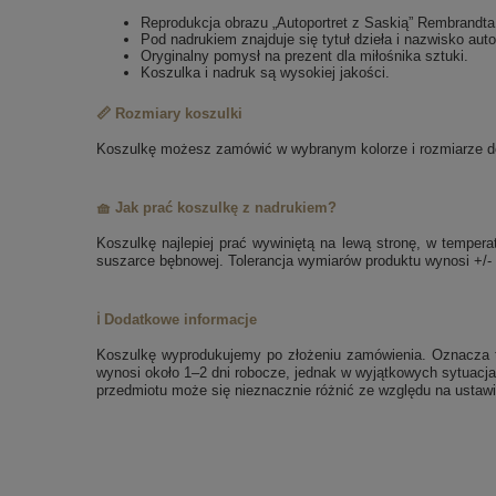
Reprodukcja obrazu „Autoportret z Saskią” Rembrandta
Pod nadrukiem znajduje się tytuł dzieła i nazwisko auto
Oryginalny pomysł na prezent dla miłośnika sztuki.
Koszulka i nadruk są wysokiej jakości.
📏 Rozmiary koszulki
Koszulkę możesz zamówić w wybranym kolorze i rozmiarze dos
🧺 Jak prać koszulkę z nadrukiem?
Koszulkę najlepiej prać wywiniętą na lewą stronę, w tempe
suszarce bębnowej. Tolerancja wymiarów produktu wynosi +/-
ℹ️ Dodatkowe informacje
Koszulkę wyprodukujemy po złożeniu zamówienia. Oznacza to
wynosi około 1–2 dni robocze, jednak w wyjątkowych sytuacja
przedmiotu może się nieznacznie różnić ze względu na ustawi