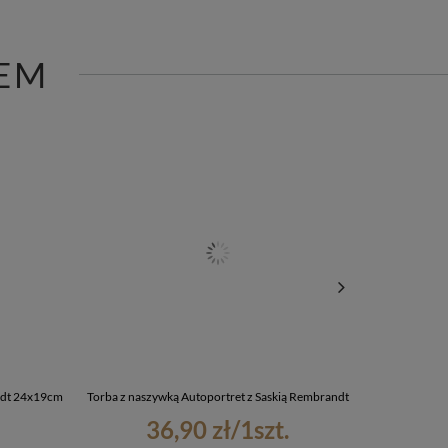
EM
ndt 24x19cm
Torba z naszywką Autoportret z Saskią Rembrandt
Magnes 
36,90 zł
/
1
szt.