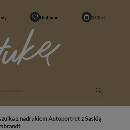
 się
Ulubione
0,00 zł
zulka z nadrukiem Autoportret z Saskią
mbrandt