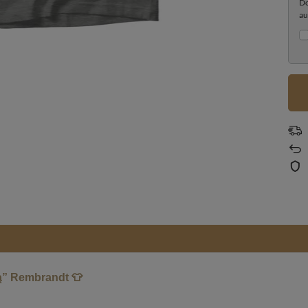
Do
au
ą” Rembrandt 👕