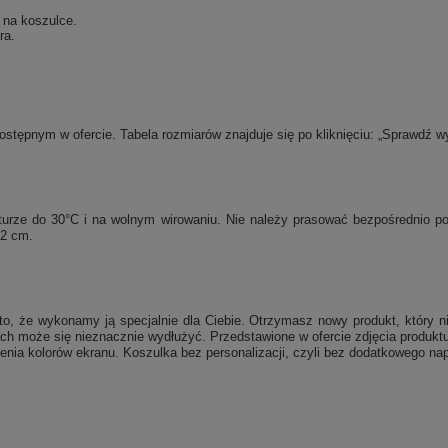
 na koszulce.
ra.
tępnym w ofercie. Tabela rozmiarów znajduje się po kliknięciu: „Sprawdź w
raturze do 30°C i na wolnym wirowaniu. Nie należy prasować bezpośrednio 
 2 cm.
, że wykonamy ją specjalnie dla Ciebie. Otrzymasz nowy produkt, który ni
ch może się nieznacznie wydłużyć. Przedstawione w ofercie zdjęcia produktu
enia kolorów ekranu. Koszulka bez personalizacji, czyli bez dodatkowego nap