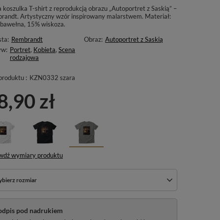
 koszulka T-shirt z reprodukcją obrazu „Autoportret z Saskią” –
randt. Artystyczny wzór inspirowany malarstwem. Materiał:
bawełna, 15% wiskoza.
sta:
Rembrandt
Obraz:
Autoportret z Saskią
yw:
Portret
,
Kobieta
,
Scena
rodzajowa
produktu :
KZN0332 szara
8,90 zł
wdź wymiary produktu
bierz rozmiar
odpis pod nadrukiem