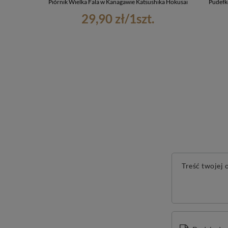
Piórnik Wielka Fala w Kanagawie Katsushika Hokusai
Pudełk
29,90 zł
/
1
szt.
Treść twojej o