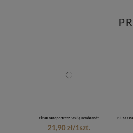
P
Ekran Autoportret z Saskią Rembrandt
Bluza z n
21,90 zł
/
1
szt.