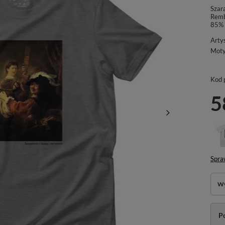
Szara
Remb
85% 
Arty
Mot
Kod 
5
Spra
Wy
P