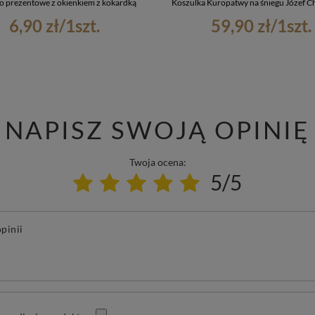
o prezentowe z okienkiem z kokardką
Koszulka Kuropatwy na śniegu Józef C
6,90 zł
/
1
szt.
59,90 zł
/
1
szt.
NAPISZ SWOJĄ OPINIĘ
Twoja ocena:
5/5
pinii