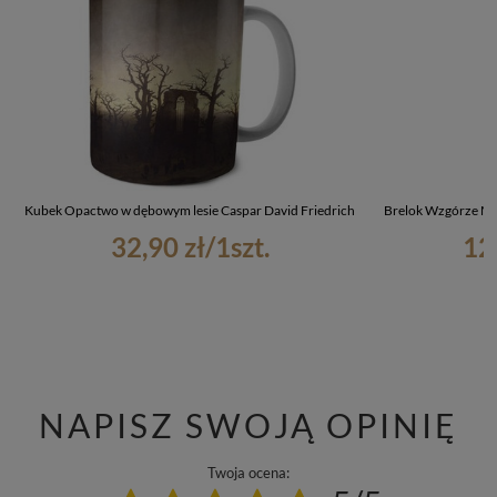
Kubek Opactwo w dębowym lesie Caspar David Friedrich
Brelok Wzgórze My
32,90 zł
/
1
szt.
12
NAPISZ SWOJĄ OPINIĘ
Twoja ocena: