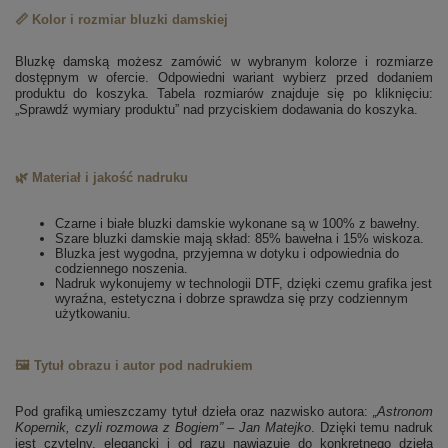
📏 Kolor i rozmiar bluzki damskiej
Bluzkę damską możesz zamówić w wybranym kolorze i rozmiarze
dostępnym w ofercie. Odpowiedni wariant wybierz przed dodaniem
produktu do koszyka. Tabela rozmiarów znajduje się po kliknięciu:
„Sprawdź wymiary produktu” nad przyciskiem dodawania do koszyka.
🌿 Materiał i jakość nadruku
Czarne i białe bluzki damskie wykonane są w 100% z bawełny.
Szare bluzki damskie mają skład: 85% bawełna i 15% wiskoza.
Bluzka jest wygodna, przyjemna w dotyku i odpowiednia do
codziennego noszenia.
Nadruk wykonujemy w technologii DTF, dzięki czemu grafika jest
wyraźna, estetyczna i dobrze sprawdza się przy codziennym
użytkowaniu.
🖼️ Tytuł obrazu i autor pod nadrukiem
Pod grafiką umieszczamy tytuł dzieła oraz nazwisko autora:
„Astronom
Kopernik, czyli rozmowa z Bogiem” – Jan Matejko
. Dzięki temu nadruk
jest czytelny, elegancki i od razu nawiązuje do konkretnego dzieła