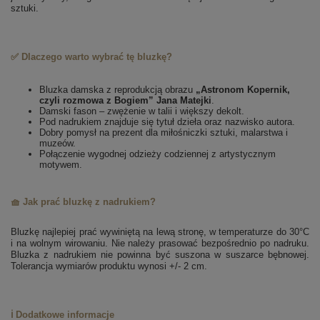
sztuki.
✅ Dlaczego warto wybrać tę bluzkę?
Bluzka damska z reprodukcją obrazu
„Astronom Kopernik,
czyli rozmowa z Bogiem” Jana Matejki
.
Damski fason – zwężenie w talii i większy dekolt.
Pod nadrukiem znajduje się tytuł dzieła oraz nazwisko autora.
Dobry pomysł na prezent dla miłośniczki sztuki, malarstwa i
muzeów.
Połączenie wygodnej odzieży codziennej z artystycznym
motywem.
🧺 Jak prać bluzkę z nadrukiem?
Bluzkę najlepiej prać wywiniętą na lewą stronę, w temperaturze do 30°C
i na wolnym wirowaniu. Nie należy prasować bezpośrednio po nadruku.
Bluzka z nadrukiem nie powinna być suszona w suszarce bębnowej.
Tolerancja wymiarów produktu wynosi +/- 2 cm.
ℹ️ Dodatkowe informacje