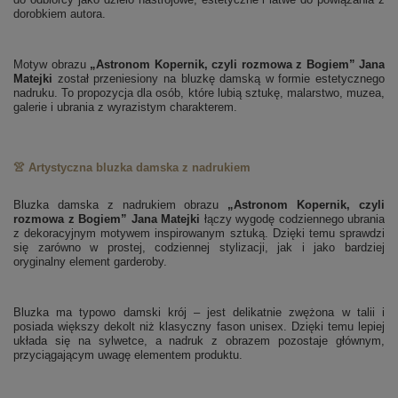
dorobkiem autora.
Motyw obrazu
„Astronom Kopernik, czyli rozmowa z Bogiem” Jana
Matejki
został przeniesiony na bluzkę damską w formie estetycznego
nadruku. To propozycja dla osób, które lubią sztukę, malarstwo, muzea,
galerie i ubrania z wyrazistym charakterem.
👚 Artystyczna bluzka damska z nadrukiem
Bluzka damska z nadrukiem obrazu
„Astronom Kopernik, czyli
rozmowa z Bogiem” Jana Matejki
łączy wygodę codziennego ubrania
z dekoracyjnym motywem inspirowanym sztuką. Dzięki temu sprawdzi
się zarówno w prostej, codziennej stylizacji, jak i jako bardziej
oryginalny element garderoby.
Bluzka ma typowo damski krój – jest delikatnie zwężona w talii i
posiada większy dekolt niż klasyczny fason unisex. Dzięki temu lepiej
układa się na sylwetce, a nadruk z obrazem pozostaje głównym,
przyciągającym uwagę elementem produktu.