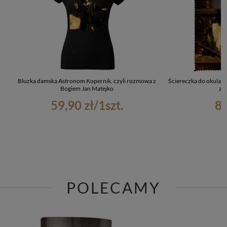
Bluzka damska Astronom Kopernik, czyli rozmowa z
Ściereczka do okular
Bogiem Jan Matejko
z 
59,90 zł
/
1
szt.
8,
POLECAMY