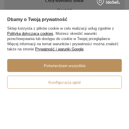
Chcę wymienić towar
Kontakt
Dbamy o Twoją prywatność
Konto
Sklep korzysta z plików cookie w celu realizacji usług zgodnie z
Polityką dotyczącą cookies
. Możesz określić warunki
Regulaminy
przechowywania lub dostępu do cookie w Twojej przeglądarce.
Więcej informacji na temat warunków i prywatności można znaleźć
Regulamin
także na stronie
Prywatność i warunki Google
.
Polityka prywatności i cookies
Potwierdzam wszystkie
Lista form płatności
Zasady dotyczące zwrotów
Konfiguracja zgód
Formy dostawy
Media społecznościowe
W sklepie prezentujemy ceny brutto (z VAT).