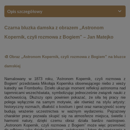
Opis szczegółowy
Czarna bluzka damska z obrazem „Astronom
Kopernik, czyli rozmowa z Bogiem” – Jan Matejko
🎨 Obraz „Astronom Kopernik, czyli rozmowa z Bogiem” na bluzce
damskiej
Namalowany w 1873 roku, 'Astronom Kopernik, czyli rozmowa z
Bogiem' przedstawia Mikołaja Kopernika obserwującego niebo z wieży
katedry we Fromborku. Dzieło ukazuje moment refleksji astronoma nad
tajemnicami wszechświata, symbolizując jednocześnie związek nauki z
duchowością. Dłuższy opis powinien pokazać, że siła tej pracy nie
polega wyłącznie na samym motywie, ale również na stylu artysty:
historyczny rozmach, dbałość o kostium i gest oraz narracyjność sceny
budują wrażenie uczestnictwa w ważnym wydarzeniu. Pejzażowy
charakter pracy pozwala skupić się na atmosferze miejsca, świetle i
harmonii natury, dzięki czemu obraz działa bardzo nastrojowo.
„Astronom Kopernik, czyli rozmowa z Bogiem” może więc przemówić
do odbiorcy jako dzieło nastrojowe, estetyczne i łatwe do powiązania z