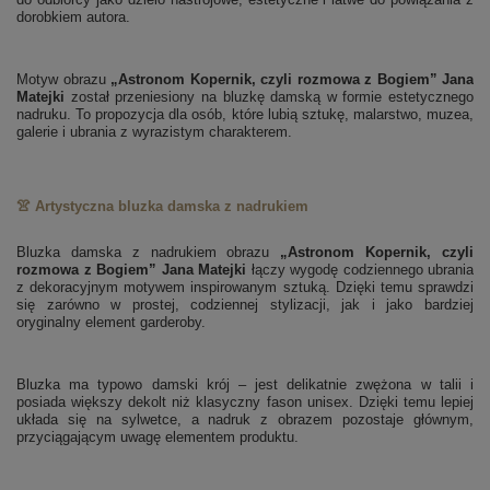
dorobkiem autora.
Motyw obrazu
„Astronom Kopernik, czyli rozmowa z Bogiem” Jana
Matejki
został przeniesiony na bluzkę damską w formie estetycznego
nadruku. To propozycja dla osób, które lubią sztukę, malarstwo, muzea,
galerie i ubrania z wyrazistym charakterem.
👚 Artystyczna bluzka damska z nadrukiem
Bluzka damska z nadrukiem obrazu
„Astronom Kopernik, czyli
rozmowa z Bogiem” Jana Matejki
łączy wygodę codziennego ubrania
z dekoracyjnym motywem inspirowanym sztuką. Dzięki temu sprawdzi
się zarówno w prostej, codziennej stylizacji, jak i jako bardziej
oryginalny element garderoby.
Bluzka ma typowo damski krój – jest delikatnie zwężona w talii i
posiada większy dekolt niż klasyczny fason unisex. Dzięki temu lepiej
układa się na sylwetce, a nadruk z obrazem pozostaje głównym,
przyciągającym uwagę elementem produktu.