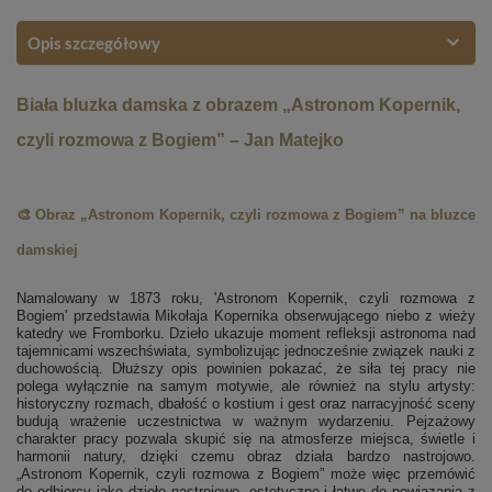
Opis szczegółowy
Biała bluzka damska z obrazem „Astronom Kopernik,
czyli rozmowa z Bogiem” – Jan Matejko
🎨 Obraz „Astronom Kopernik, czyli rozmowa z Bogiem” na bluzce
damskiej
Namalowany w 1873 roku, 'Astronom Kopernik, czyli rozmowa z
Bogiem' przedstawia Mikołaja Kopernika obserwującego niebo z wieży
katedry we Fromborku. Dzieło ukazuje moment refleksji astronoma nad
tajemnicami wszechświata, symbolizując jednocześnie związek nauki z
duchowością. Dłuższy opis powinien pokazać, że siła tej pracy nie
polega wyłącznie na samym motywie, ale również na stylu artysty:
historyczny rozmach, dbałość o kostium i gest oraz narracyjność sceny
budują wrażenie uczestnictwa w ważnym wydarzeniu. Pejzażowy
charakter pracy pozwala skupić się na atmosferze miejsca, świetle i
harmonii natury, dzięki czemu obraz działa bardzo nastrojowo.
„Astronom Kopernik, czyli rozmowa z Bogiem” może więc przemówić
do odbiorcy jako dzieło nastrojowe, estetyczne i łatwe do powiązania z