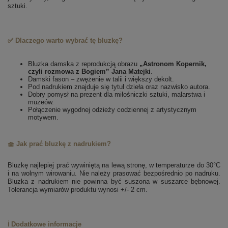
sztuki.
✅ Dlaczego warto wybrać tę bluzkę?
Bluzka damska z reprodukcją obrazu
„Astronom Kopernik,
czyli rozmowa z Bogiem” Jana Matejki
.
Damski fason – zwężenie w talii i większy dekolt.
Pod nadrukiem znajduje się tytuł dzieła oraz nazwisko autora.
Dobry pomysł na prezent dla miłośniczki sztuki, malarstwa i
muzeów.
Połączenie wygodnej odzieży codziennej z artystycznym
motywem.
🧺 Jak prać bluzkę z nadrukiem?
Bluzkę najlepiej prać wywiniętą na lewą stronę, w temperaturze do 30°C
i na wolnym wirowaniu. Nie należy prasować bezpośrednio po nadruku.
Bluzka z nadrukiem nie powinna być suszona w suszarce bębnowej.
Tolerancja wymiarów produktu wynosi +/- 2 cm.
ℹ️ Dodatkowe informacje