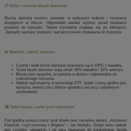
📏 Kolor i rozmiar bluzki damskiej
Bluzkę damską możesz zamówić w wybranym kolorze i rozmiarze
dostępnym w ofercie. Odpowiedni wariant wybierz przed dodaniem
produktu do koszyka. Tabela rozmiarów znajduje się po kliknięciu:
„Sprawdź wymiary produktu” nad przyciskiem dodawania do koszyka.
🌿 Materiał i jakość nadruku
Czarne i białe bluzki damskie wykonane są w 100% z bawełny.
Szare bluzki damskie mają skład: 85% bawełna i 15% wiskoza.
Bluzka jest wygodna, przyjemna w dotyku i odpowiednia do
codziennego noszenia.
Nadruk wykonujemy w technologii DTF, dzięki czemu grafika jest
wyraźna, estetyczna i dobrze sprawdza się przy codziennym
użytkowaniu.
🖼️ Tytuł obrazu i autor pod nadrukiem
Pod grafiką umieszczamy tytuł dzieła oraz nazwisko autora:
„Astronom
Kopernik, czyli rozmowa z Bogiem” – Jan Matejko
. Dzięki temu nadruk
jest czytelny, elegancki i od razu nawiązuje do konkretnego dzieła