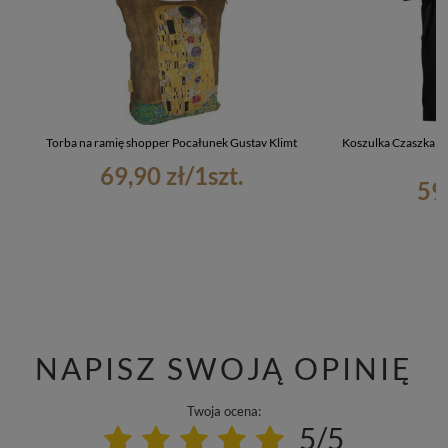
Torba na ramię shopper Pocałunek Gustav Klimt
Koszulka Czaszka z 
69,90 zł
/
1
szt.
59
NAPISZ SWOJĄ OPINIĘ
Twoja ocena:
5/5