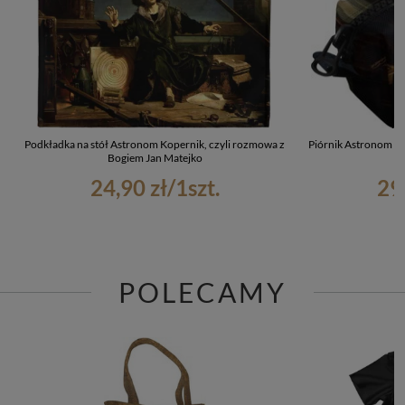
Podkładka na stół Astronom Kopernik, czyli rozmowa z
Piórnik Astronom Ko
Bogiem Jan Matejko
24,90 zł
/
1
szt.
29
POLECAMY