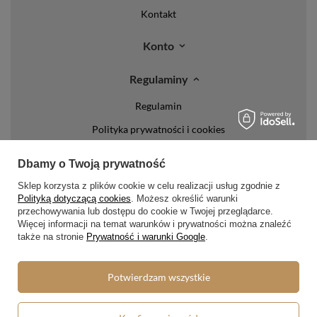
Kontakt
Konto
Regulaminy
Regulamin
Polityka prywatności i cookies
Lista form płatności
Dbamy o Twoją prywatność
Zasady dotyczące zwrotów
Sklep korzysta z plików cookie w celu realizacji usług zgodnie z
Polityką dotyczącą cookies
. Możesz określić warunki
Formy dostawy
przechowywania lub dostępu do cookie w Twojej przeglądarce.
Więcej informacji na temat warunków i prywatności można znaleźć
Media społecznościowe
także na stronie
Prywatność i warunki Google
.
Potwierdzam wszystkie
W sklepie prezentujemy ceny brutto (z VAT).